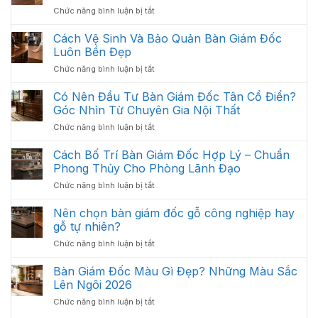
Hạng
ở
Chức năng bình luận bị tắt
Kế
Mục
Cách
Thi
Quan
Xử
Cách Vệ Sinh Và Bảo Quản Bàn Giám Đốc
Công
Trọng
Lý
Nội
Luôn Bền Đẹp
Cần
Bàn
Thất
Có
ở
Chức năng bình luận bị tắt
Giám
Văn
Cách
Đốc
Phòng
Vệ
Có Nên Đầu Tư Bàn Giám Đốc Tân Cổ Điển?
Bị
Tối
Sinh
Trầy
Góc Nhìn Từ Chuyên Gia Nội Thất
Ưu
Và
Xước
Năm
ở
Chức năng bình luận bị tắt
Bảo
Hiệu
2026
Có
Quản
Quả
Nên
Cách Bố Trí Bàn Giám Đốc Hợp Lý – Chuẩn
Bàn
Đầu
Giám
Phong Thủy Cho Phòng Lãnh Đạo
Tư
Đốc
ở
Chức năng bình luận bị tắt
Bàn
Luôn
Cách
Giám
Bền
Bố
Nên chọn bàn giám đốc gỗ công nghiệp hay
Đốc
Đẹp
Trí
Tân
gỗ tự nhiên?
Bàn
Cổ
ở
Chức năng bình luận bị tắt
Giám
Điển?
Nên
Đốc
Góc
chọn
Bàn Giám Đốc Màu Gì Đẹp? Những Màu Sắc
Hợp
Nhìn
bàn
Lý
Lên Ngôi 2026
Từ
giám
–
Chuyên
ở
Chức năng bình luận bị tắt
đốc
Chuẩn
Gia
Bàn
gỗ
Phong