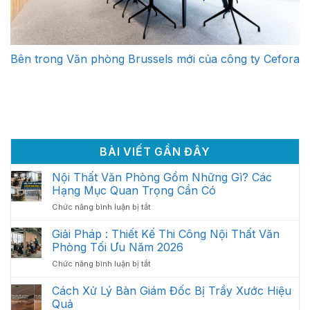
Bên trong Văn phòng Brussels mới của công ty Cefora
BÀI VIẾT GẦN ĐÂY
Nội Thất Văn Phòng Gồm Những Gì? Các
Hạng Mục Quan Trọng Cần Có
ở
Chức năng bình luận bị tắt
Nội
Thất
Giải Pháp : Thiết Kế Thi Công Nội Thất Văn
Văn
Phòng Tối Ưu Năm 2026
Phòng
ở
Chức năng bình luận bị tắt
Gồm
Giải
Những
Pháp
Cách Xử Lý Bàn Giám Đốc Bị Trầy Xước Hiệu
Gì?
:
Các
Quả
Thiết