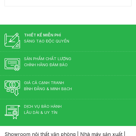
Nội
Giám
công
Thủy
Thất
Đốc
nghiệp
Cho
Màu
hay
Phòng
Gì
gỗ
Lãnh
Đẹp?
tự
Đạo
Những
nhiên?
Màu
THIẾT KẾ MIỄN PHÍ
Sắc
SÁNG TẠO ĐỘC QUYỀN
Lên
Ngôi
2026
SẢN PHẨM CHẤT LƯỢNG
CHÍNH HÃNG ĐẢM BẢO
GIÁ CẢ CẠNH TRANH
BÌNH ĐẲNG & MINH BẠCH
DỊCH VỤ BẢO HÀNH
LÂU DÀI & UY TÍN
Showroom nội thất văn phòng
|
Nhà máy sản xuất
|