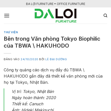
Bỏ
ĐA LỢI FURNITURE • OFFICE FURNITURE
qua
nội
dung
THƯ VIỆN
Bên trong Văn phòng Tokyo Biophilic
của TBWA \ HAKUHODO
ĐĂNG VÀO
24/10/2020
BỞI
LÊ ĐẠI DƯƠNG
Công ty quảng cáo dịch vụ đầy đủ TBWA \
HAKUHODO gần đây đã
thiết kế văn phòng mới của
họ tại Tokyo, Nhật Bản.
Vị trí: Tokyo, Nhật Bản
Ngày hoàn thành: 2020
Thiết kế: Canuch
Ảnh: Hideki Makiguchi