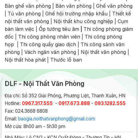
Bàn ghế văn phòng
|
Bàn văn phòng
|
Ghế văn phòng
|
Tủ văn phòng
|
Ghế hội trường nhập khẩu
|
Thiết kế
nội thất văn phòng
|
Nội thất khu công nghiệp
|
Cụm
bàn làm việc
|
Ốp tường tiêu âm
|
Thi công phòng giám
đốc
|
Thi công phòng nhân viên
|
Thi công phòng
họp
|
Thi công quầy giao dịch
|
Thi công sảnh văn
phòng
|
Vách ngăn văn phòng
|
Nội thất văn phòng
|
Nội thất hòa phát
|
Thước lỗ ban
DLF - Nội Thất Văn Phòng
Địa chỉ: Số 352 Giải Phóng, Phương Liệt, Thanh Xuân, HN
Hotline:
0967.317.555
-
0917.673.888
-
093.1282.555
Fax: 024.3668 6808
Email:
baogia.noithatvanphong@gmail.com
Mở cửa: 8h00 am - 5h30 pm
Nhà Máy:
Lô CN2 - KCN Quất Động - Thường Tín - HN