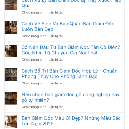
:
Các
Quả
Thiết
Hạng
ở
Chức năng bình luận bị tắt
Kế
Mục
Cách
Thi
Quan
Xử
Cách Vệ Sinh Và Bảo Quản Bàn Giám Đốc
Công
Trọng
Lý
Nội
Luôn Bền Đẹp
Cần
Bàn
Thất
Có
ở
Chức năng bình luận bị tắt
Giám
Văn
Cách
Đốc
Phòng
Vệ
Có Nên Đầu Tư Bàn Giám Đốc Tân Cổ Điển?
Bị
Tối
Sinh
Trầy
Góc Nhìn Từ Chuyên Gia Nội Thất
Ưu
Và
Xước
Năm
ở
Chức năng bình luận bị tắt
Bảo
Hiệu
2026
Có
Quản
Quả
Nên
Cách Bố Trí Bàn Giám Đốc Hợp Lý – Chuẩn
Bàn
Đầu
Giám
Phong Thủy Cho Phòng Lãnh Đạo
Tư
Đốc
ở
Chức năng bình luận bị tắt
Bàn
Luôn
Cách
Giám
Bền
Bố
Nên chọn bàn giám đốc gỗ công nghiệp hay
Đốc
Đẹp
Trí
Tân
gỗ tự nhiên?
Bàn
Cổ
ở
Chức năng bình luận bị tắt
Giám
Điển?
Nên
Đốc
Góc
chọn
Bàn Giám Đốc Màu Gì Đẹp? Những Màu Sắc
Hợp
Nhìn
bàn
Lý
Lên Ngôi 2026
Từ
giám
–
Chuyên