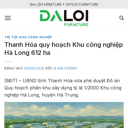
Bỏ
ĐA LỢI FURNITURE • OFFICE FURNITURE
qua
nội
dung
TIN TỨC KHU CÔNG NGHIỆP
Thanh Hóa quy hoạch Khu công nghiệp
Hà Long 612 ha
ĐĂNG VÀO
26/05/2025
BỞI
LÊ ĐẠI DƯƠNG
(BĐT) – UBND tỉnh Thanh Hóa vừa phê duyệt Đồ án
Quy hoạch phân khu xây dựng tỷ lệ 1/2000 Khu công
nghiệp Hà Long, huyện Hà Trung.