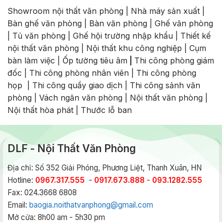
Showroom nội thất văn phòng
|
Nhà máy sản xuất
|
Bàn ghế văn phòng
|
Bàn văn phòng
|
Ghế văn phòng
|
Tủ văn phòng
|
Ghế hội trường nhập khẩu
|
Thiết kế
nội thất văn phòng
|
Nội thất khu công nghiệp
|
Cụm
bàn làm việc
|
Ốp tường tiêu âm
|
Thi công phòng giám
đốc
|
Thi công phòng nhân viên
|
Thi công phòng
họp
|
Thi công quầy giao dịch
|
Thi công sảnh văn
phòng
|
Vách ngăn văn phòng
|
Nội thất văn phòng
|
Nội thất hòa phát
|
Thước lỗ ban
DLF - Nội Thất Văn Phòng
Địa chỉ: Số 352 Giải Phóng, Phương Liệt, Thanh Xuân, HN
Hotline:
0967.317.555
-
0917.673.888
-
093.1282.555
Fax: 024.3668 6808
Email:
baogia.noithatvanphong@gmail.com
Mở cửa: 8h00 am - 5h30 pm