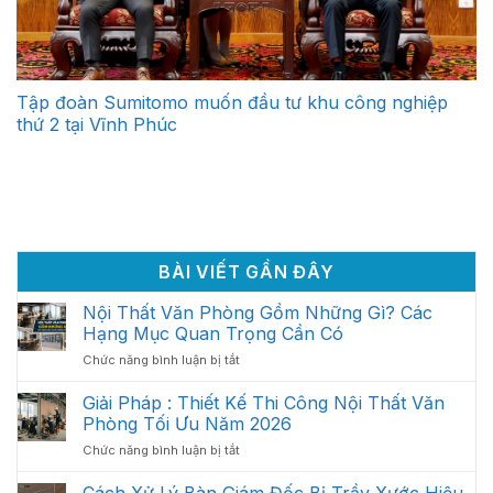
Tập đoàn Sumitomo muốn đầu tư khu công nghiệp
thứ 2 tại Vĩnh Phúc
BÀI VIẾT GẦN ĐÂY
Nội Thất Văn Phòng Gồm Những Gì? Các
Hạng Mục Quan Trọng Cần Có
ở
Chức năng bình luận bị tắt
Nội
Thất
Giải Pháp : Thiết Kế Thi Công Nội Thất Văn
Văn
Phòng Tối Ưu Năm 2026
Phòng
ở
Chức năng bình luận bị tắt
Gồm
Giải
Những
Pháp
Cách Xử Lý Bàn Giám Đốc Bị Trầy Xước Hiệu
Gì?