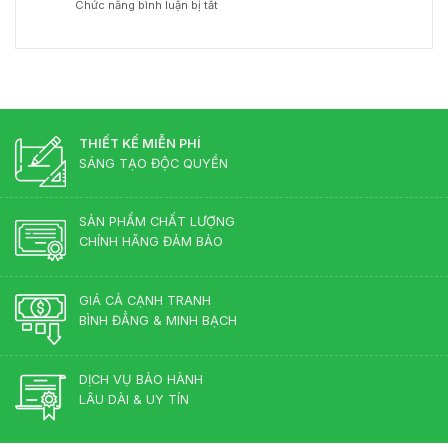
ở
Chức năng bình luận bị tắt
đốc
Chuẩn
Gia
Bàn
gỗ
Phong
Nội
Giám
công
Thủy
Thất
Đốc
nghiệp
Cho
Màu
hay
Phòng
Gì
gỗ
Lãnh
Đẹp?
tự
Đạo
Những
nhiên?
Màu
THIẾT KẾ MIỄN PHÍ
Sắc
SÁNG TẠO ĐỘC QUYỀN
Lên
Ngôi
2026
SẢN PHẨM CHẤT LƯỢNG
CHÍNH HÃNG ĐẢM BẢO
GIÁ CẢ CẠNH TRANH
BÌNH ĐẲNG & MINH BẠCH
DỊCH VỤ BẢO HÀNH
LÂU DÀI & UY TÍN