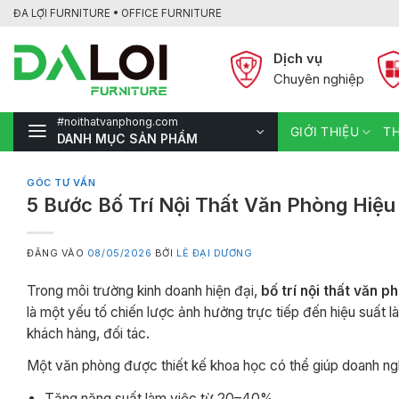
Bỏ
ĐA LỢI FURNITURE • OFFICE FURNITURE
qua
nội
Dịch vụ
dung
Chuyên nghiệp
#noithatvanphong.com
GIỚI THIỆU
TH
DANH MỤC SẢN PHẨM
GÓC TƯ VẤN
5 Bước Bố Trí Nội Thất Văn Phòng Hiệ
ĐĂNG VÀO
08/05/2026
BỞI
LÊ ĐẠI DƯƠNG
Trong môi trường kinh doanh hiện đại,
bố trí nội thất văn p
là một yếu tố chiến lược ảnh hưởng trực tiếp đến hiệu suất 
khách hàng, đối tác.
Một văn phòng được thiết kế khoa học có thể giúp doanh ng
Tăng năng suất làm việc từ 20–40%