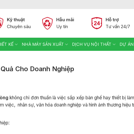
Kỹ thuật
Hẫu mãi
Hỗ trợ
Chuyên sâu
Uy tín
Tư vấn 24/7
IẾT KẾ
NHÀ MÁY SẢN XUẤT
DỊCH VỤ NỘI THẤT
DỰ ÁN
u Quả Cho Doanh Nghiệp
hòng
không chỉ đơn thuần là việc sắp xếp bàn ghế hay thiết bị là
làm việc, nhân sự, văn hóa doanh nghiệp và hình ảnh thương hiệu 
hiệp: