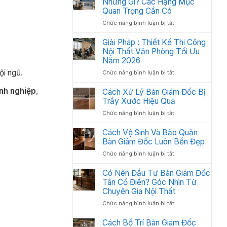
Những Gì? Các Hạng Mục
2026
Thất
Quan Trọng Cần Có
Văn
ở
Chức năng bình luận bị tắt
Phòng
Nội
Khoa
Thất
Giải Pháp : Thiết Kế Thi Công
Học:
Văn
Nội Thất Văn Phòng Tối Ưu
Cách
Phòng
Sắp
Năm 2026
Gồm
Xếp
ội ngũ.
ở
Chức năng bình luận bị tắt
Những
Tối
Giải
Gì?
Ưu
Pháp
anh nghiệp
,
Cách Xử Lý Bàn Giám Đốc Bị
Các
Không
:
Trầy Xước Hiệu Quả
Hạng
Gian
Thiết
Mục
2026
ở
Chức năng bình luận bị tắt
Kế
Quan
Cách
Thi
Trọng
Xử
Cách Vệ Sinh Và Bảo Quản
Công
Cần
Lý
Bàn Giám Đốc Luôn Bền Đẹp
Nội
Có
Bàn
Thất
ở
Chức năng bình luận bị tắt
Giám
Văn
Cách
Đốc
Phòng
Vệ
Có Nên Đầu Tư Bàn Giám Đốc
Bị
Tối
Sinh
Tân Cổ Điển? Góc Nhìn Từ
Trầy
Ưu
Và
Chuyên Gia Nội Thất
Xước
Năm
Bảo
Hiệu
2026
ở
Chức năng bình luận bị tắt
Quản
Quả
Có
Bàn
Nên
Cách Bố Trí Bàn Giám Đốc
Giám