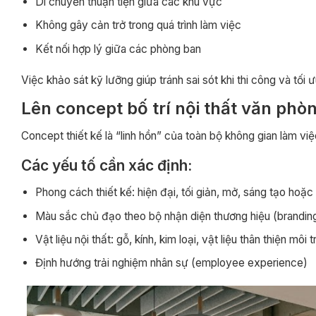
Di chuyển thuận tiện giữa các khu vực
Không gây cản trở trong quá trình làm việc
Kết nối hợp lý giữa các phòng ban
Việc khảo sát kỹ lưỡng giúp tránh sai sót khi thi công và tối ư
Lên concept bố trí nội thất văn phò
Concept thiết kế là “linh hồn” của toàn bộ không gian làm việ
Các yếu tố cần xác định:
Phong cách thiết kế: hiện đại, tối giản, mở, sáng tạo hoặc
Màu sắc chủ đạo theo bộ nhận diện thương hiệu (brandin
Vật liệu nội thất: gỗ, kính, kim loại, vật liệu thân thiện môi 
Định hướng trải nghiệm nhân sự (employee experience)