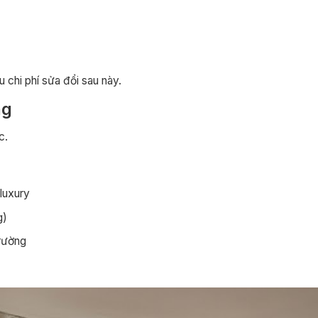
u chi phí sửa đổi sau này.
ng
c.
 luxury
g)
trường