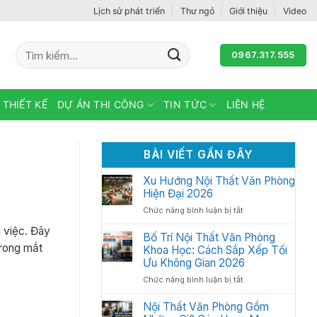
Lịch sử phát triển
Thư ngỏ
Giới thiệu
Video
Tìm
0967.317.555
kiếm:
 THIẾT KẾ
DỰ ÁN THI CÔNG
TIN TỨC
LIÊN HỆ
BÀI VIẾT GẦN ĐÂY
Xu Hướng Nội Thất Văn Phòng
Hiện Đại 2026
ở
Chức năng bình luận bị tắt
Xu
m việc. Đây
Hướng
Bố Trí Nội Thất Văn Phòng
Nội
trong mắt
Khoa Học: Cách Sắp Xếp Tối
Thất
Ưu Không Gian 2026
Văn
ở
Chức năng bình luận bị tắt
Phòng
Bố
Hiện
Trí
Nội Thất Văn Phòng Gồm
Đại
Nội