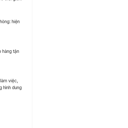
hòng: hiện
o hàng tận
làm việc,
g hình dung