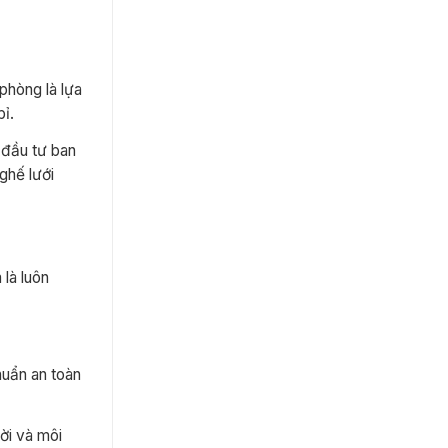
 phòng là lựa
bỉ.
 đầu tư ban
ghế lưới
là luôn
huẩn an toàn
ời và môi