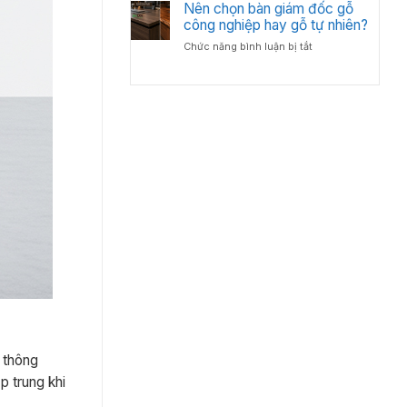
Bố
Nên chọn bàn giám đốc gỗ
Tân
Trí
công nghiệp hay gỗ tự nhiên?
Cổ
Bàn
Điển?
ở
Chức năng bình luận bị tắt
Giám
Góc
Nên
Đốc
Nhìn
chọn
Hợp
Từ
bàn
Lý
Chuyên
giám
–
Gia
đốc
Chuẩn
Nội
gỗ
Phong
Thất
công
Thủy
nghiệp
Cho
hay
Phòng
gỗ
Lãnh
tự
Đạo
nhiên?
ỉ thông
p trung khi