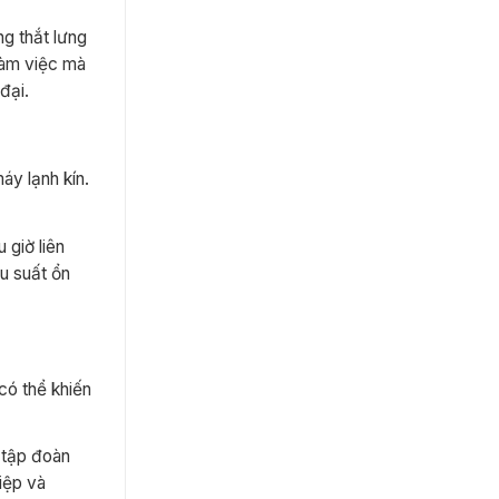
g thắt lưng
 làm việc mà
đại.
áy lạnh kín.
 giờ liên
ệu suất ổn
có thể khiến
n tập đoàn
iệp và