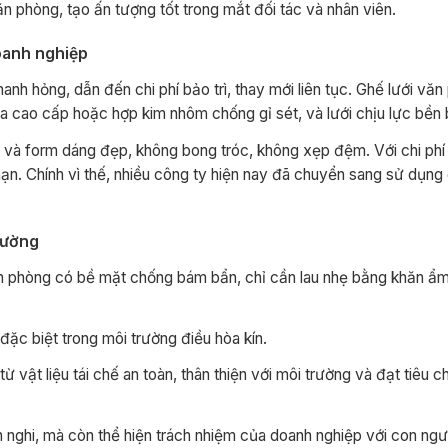
 phòng, tạo ấn tượng tốt trong mắt đối tác và nhân viên.
oanh nghiệp
nh hỏng, dẫn đến chi phí bảo trì, thay mới liên tục. Ghế lưới văn
ựa cao cấp hoặc hợp kim nhôm chống gỉ sét, và lưới chịu lực bền 
 và form dáng đẹp, không bong tróc, không xẹp đệm. Với chi phí
hạn. Chính vì thế, nhiều công ty hiện nay đã chuyển sang sử dụng 
trường
n phòng có bề mặt chống bám bẩn, chỉ cần lau nhẹ bằng khăn ẩm 
đặc biệt trong môi trường điều hòa kín.
 vật liệu tái chế an toàn, thân thiện với môi trường và đạt tiêu c
ện nghi, mà còn thể hiện trách nhiệm của doanh nghiệp với con ngư