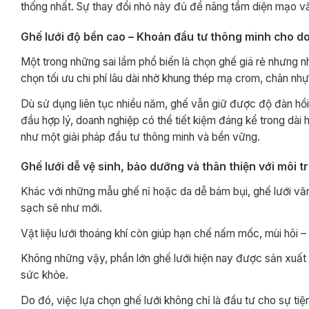
thống nhất. Sự thay đổi nhỏ này đủ để nâng tầm diện mạo văn
Ghế lưới độ bền cao – Khoản đầu tư thông minh cho d
Một trong những sai lầm phổ biến là chọn ghế giá rẻ nhưng nha
chọn tối ưu chi phí lâu dài nhờ khung thép mạ crom, chân nh
Dù sử dụng liên tục nhiều năm, ghế vẫn giữ được độ đàn hồi
đầu hợp lý, doanh nghiệp có thể tiết kiệm đáng kể trong dài 
như một giải pháp đầu tư thông minh và bền vững.
Ghế lưới dễ vệ sinh, bảo dưỡng và thân thiện với môi 
Khác với những mẫu ghế nỉ hoặc da dễ bám bụi, ghế lưới vă
sạch sẽ như mới.
Vật liệu lưới thoáng khí còn giúp hạn chế nấm mốc, mùi hôi – 
Không những vậy, phần lớn ghế lưới hiện nay được sản xuất từ
sức khỏe.
Do đó, việc lựa chọn ghế lưới không chỉ là đầu tư cho sự ti