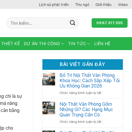
Lịch sử phát triển
Thư ngỏ
Giới thiệu
Video
Tìm
0967.317.555
kiếm:
 THIẾT KẾ
DỰ ÁN THI CÔNG
TIN TỨC
LIÊN HỆ
BÀI VIẾT GẦN ĐÂY
Bố Trí Nội Thất Văn Phòng
Khoa Học: Cách Sắp Xếp Tối
Ưu Không Gian 2026
ở
Chức năng bình luận bị tắt
g chỉ là sự
Bố
i mà năng
Trí
Nội Thất Văn Phòng Gồm
Nội
Những Gì? Các Hạng Mục
n cân bằng
Thất
Quan Trọng Cần Có
Văn
ở
Chức năng bình luận bị tắt
Phòng
Nội
iệp cho
Khoa
Thất