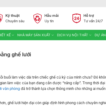
Kỹ thuật
Hẫu mãi
Hỗ trợ
Chuyên sâu
Uy tín
Tư vấn 24/7
IẾT KẾ
NHÀ MÁY SẢN XUẤT
DỊCH VỤ NỘI THẤT
DỰ ÁN
bằng ghế lưới
i buổi làm việc dài trên chiếc ghế cũ kỹ của mình chưa? Đó khôn
gian làm việc của bạn đang cần được “nâng cấp”. Trong thời đạ
ới văn phòng
đã trở thành lựa chọn thông minh cho những ai muố
hơn, ghế lưới hiện đại còn giúp định hình phong cách chuyên ngh