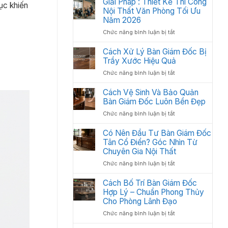
Giải Pháp : Thiết Kế Thi Công
Học:
hục khiến
Văn
Nội Thất Văn Phòng Tối Ưu
Cách
Phòng
Sắp
Năm 2026
Gồm
Xếp
ở
Chức năng bình luận bị tắt
Những
Tối
Giải
Gì?
Ưu
Pháp
Cách Xử Lý Bàn Giám Đốc Bị
Các
Không
:
Trầy Xước Hiệu Quả
Hạng
Gian
Thiết
Mục
2026
ở
Chức năng bình luận bị tắt
Kế
Quan
Cách
Thi
Trọng
Xử
Cách Vệ Sinh Và Bảo Quản
Công
Cần
Lý
Bàn Giám Đốc Luôn Bền Đẹp
Nội
Có
Bàn
Thất
ở
Chức năng bình luận bị tắt
Giám
Văn
Cách
Đốc
Phòng
Vệ
Có Nên Đầu Tư Bàn Giám Đốc
Bị
Tối
Sinh
Tân Cổ Điển? Góc Nhìn Từ
Trầy
Ưu
Và
Chuyên Gia Nội Thất
Xước
Năm
Bảo
Hiệu
2026
ở
Chức năng bình luận bị tắt
Quản
Quả
Có
Bàn
Nên
Cách Bố Trí Bàn Giám Đốc
Giám
Đầu
Hợp Lý – Chuẩn Phong Thủy
Đốc
Tư
Luôn
Cho Phòng Lãnh Đạo
Bàn
Bền
ở
Chức năng bình luận bị tắt
Giám
Đẹp
Cách
Đốc