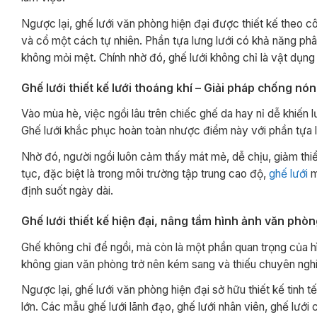
Ngược lại, ghế lưới văn phòng hiện đại được thiết kế theo 
và cổ một cách tự nhiên. Phần tựa lưng lưới có khả năng phâ
không mỏi mệt. Chính nhờ đó, ghế lưới không chỉ là vật dụn
Ghế lưới thiết kế lưới thoáng khí – Giải pháp chống nón
Vào mùa hè, việc ngồi lâu trên chiếc ghế da hay nỉ dễ khiến 
Ghế lưới khắc phục hoàn toàn nhược điểm này với phần tựa lưn
Nhờ đó, người ngồi luôn cảm thấy mát mẻ, dễ chịu, giảm thiểu
tục, đặc biệt là trong môi trường tập trung cao độ,
ghế lưới
m
định suốt ngày dài.
Ghế lưới thiết kế hiện đại, nâng tầm hình ảnh văn phò
Ghế không chỉ để ngồi, mà còn là một phần quan trọng của hì
không gian văn phòng trở nên kém sang và thiếu chuyên ngh
Ngược lại, ghế lưới văn phòng hiện đại sở hữu thiết kế tinh t
lớn. Các mẫu ghế lưới lãnh đạo, ghế lưới nhân viên, ghế lướ