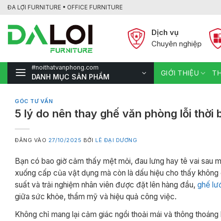
Bỏ
ĐA LỢI FURNITURE • OFFICE FURNITURE
qua
nội
Dịch vụ
dung
Chuyên nghiệp
#noithatvanphong.com
GIỚI THIỆU
TH
DANH MỤC SẢN PHẨM
GÓC TƯ VẤN
5 lý do nên thay ghế văn phòng lỗi thời 
ĐĂNG VÀO
27/10/2025
BỞI
LÊ ĐẠI DƯƠNG
Bạn có bao giờ cảm thấy mệt mỏi, đau lưng hay tê vai sau mỗ
xuống cấp của vật dụng mà còn là dấu hiệu cho thấy không 
suất và trải nghiệm nhân viên được đặt lên hàng đầu,
ghế lư
giữa sức khỏe, thẩm mỹ và hiệu quả công việc.
Không chỉ mang lại cảm giác ngồi thoải mái và thông thoáng 