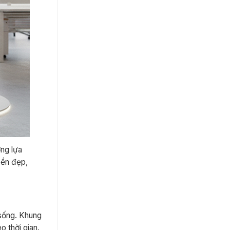
ởng lựa
bền đẹp,
 sống. Khung
o thời gian.