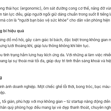
công thái học (ergonomic), ôm sát đường cong cơ thể, nâng đỡ vùn
n tán lực đều, giúp người ngồi giữ dáng chuẩn trong suốt 8 tiếng
g mà còn là “người bạn bảo vệ sức khỏe” cho dân văn phòng hiện 
g bí hiệu quả
lưng đổ mồ hôi, gây cảm giác bí bách, đặc biệt trong không gian m
g lưới thoáng khí, giúp lưu thông không khí liên tục.
 tình trạng hầm lưng hay kích ứng da. Với những ai làm việc nhiều
ang lại sự thoải mái tối đa, giúp duy trì tinh thần sảng khoái và hi
ng
nh ảnh doanh nghiệp. Một chiếc ghế lỗi thời, bong tróc, bạc màu 
iệp.
ế, tối giản, phù hợp với mọi không gian – từ startup năng động đế
i chân quỳ phòng họp đều mang lại vẻ đẹp thanh thoát, chuyên ngh