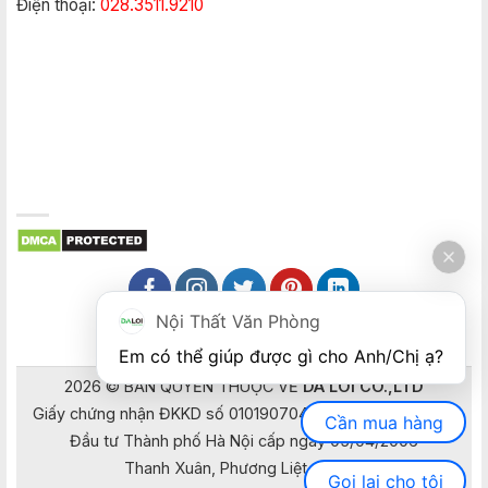
Điện thoại:
028.3511.9210
Nội Thất Văn Phòng
Em có thể giúp được gì cho Anh/Chị ạ? 
2026 © BẢN QUYỀN THUỘC VỀ
DA LOI CO.,LTD
Giấy chứng nhận ĐKKD số 0101907041 do Sở Kế hoạch và
Cần mua hàng
Đầu tư Thành phố Hà Nội cấp ngày 05/04/2006
Thanh Xuân, Phương Liệt, Hà Nội
Gọi lại cho tôi