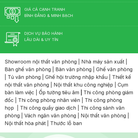
Đạo
GIÁ CẢ CẠNH TRANH
BÌNH ĐẲNG & MINH BẠCH
DỊCH VỤ BẢO HÀNH
LÂU DÀI & UY TÍN
Showroom nội thất văn phòng
|
Nhà máy sản xuất
|
Bàn ghế văn phòng
|
Bàn văn phòng
|
Ghế văn phòng
|
Tủ văn phòng
|
Ghế hội trường nhập khẩu
|
Thiết kế
nội thất văn phòng
|
Nội thất khu công nghiệp
|
Cụm
bàn làm việc
|
Ốp tường tiêu âm
|
Thi công phòng giám
đốc
|
Thi công phòng nhân viên
|
Thi công phòng
họp
|
Thi công quầy giao dịch
|
Thi công sảnh văn
phòng
|
Vách ngăn văn phòng
|
Nội thất văn phòng
|
Nội thất hòa phát
|
Thước lỗ ban