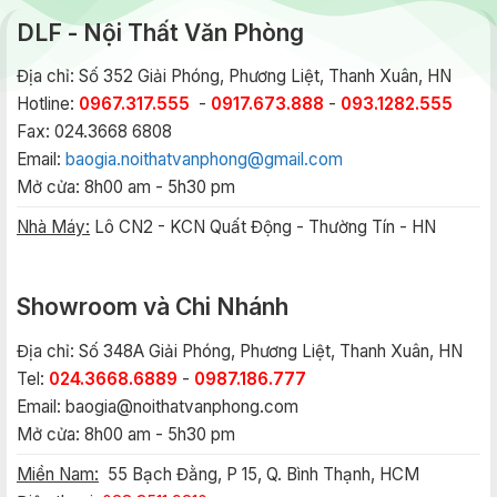
DLF - Nội Thất Văn Phòng
Địa chỉ: Số 352 Giải Phóng, Phương Liệt, Thanh Xuân, HN
Hotline:
0967.317.555
-
0917.673.888
-
093.1282.555
Fax: 024.3668 6808
Email:
baogia.noithatvanphong@gmail.com
Mở cửa: 8h00 am - 5h30 pm
Nhà Máy:
Lô CN2 - KCN Quất Động - Thường Tín - HN
Showroom và Chi Nhánh
Địa chỉ: Số 348A Giải Phóng, Phương Liệt, Thanh Xuân, HN
Tel:
024.3668.6889
-
0987.186.777
Email:
baogia@noithatvanphong.com
Mở cửa: 8h00 am - 5h30 pm
Miền Nam:
55 Bạch Đằng, P 15, Q. Bình Thạnh, HCM