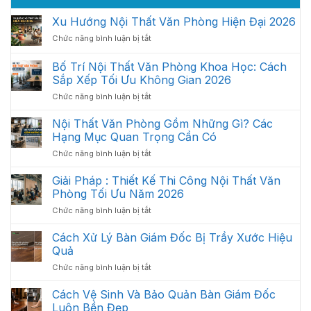
Xu Hướng Nội Thất Văn Phòng Hiện Đại 2026
ở
Chức năng bình luận bị tắt
Xu
Hướng
Bố Trí Nội Thất Văn Phòng Khoa Học: Cách
Nội
Sắp Xếp Tối Ưu Không Gian 2026
Thất
ở
Chức năng bình luận bị tắt
Văn
Bố
Phòng
Trí
Hiện
Nội Thất Văn Phòng Gồm Những Gì? Các
Nội
Đại
Hạng Mục Quan Trọng Cần Có
Thất
2026
ở
Chức năng bình luận bị tắt
Văn
Nội
Phòng
Thất
Giải Pháp : Thiết Kế Thi Công Nội Thất Văn
Khoa
Văn
Học:
Phòng Tối Ưu Năm 2026
Phòng
Cách
ở
Chức năng bình luận bị tắt
Gồm
Sắp
Giải
Những
Xếp
Pháp
Cách Xử Lý Bàn Giám Đốc Bị Trầy Xước Hiệu
Gì?
Tối
:
Các
Quả
Ưu
Thiết
Hạng
Không
ở
Chức năng bình luận bị tắt
Kế
Mục
Gian
Cách
Thi
Quan
2026
Xử
Cách Vệ Sinh Và Bảo Quản Bàn Giám Đốc
Công
Trọng
Lý
Nội
Luôn Bền Đẹp
Cần