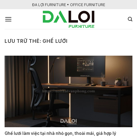
Bỏ
ĐA LỢI FURNITURE • OFFICE FURNITURE
qua
nội
dung
LƯU TRỮ THẺ:
GHẾ LƯỚI
Ghế lưới làm việc tại nhà nhỏ gọn, thoải mái, giá hợp lý