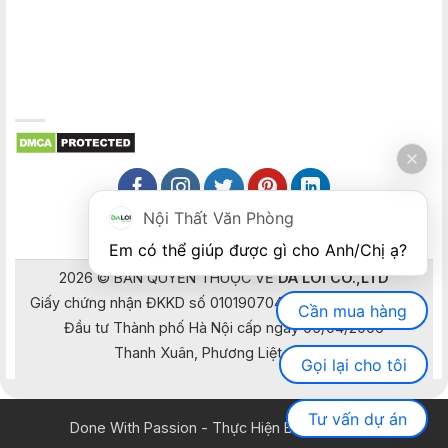
Nội Thất Văn Phòng
Em có thể giúp được gì cho Anh/Chị ạ? 
2026 © BẢN QUYỀN THUỘC VỀ
DA LOI CO.,LTD
Giấy chứng nhận ĐKKD số 0101907041 do Sở Kế hoạch và
Cần mua hàng
Đầu tư Thành phố Hà Nội cấp ngày 05/04/2006
Thanh Xuân, Phương Liệt, Hà Nội
Gọi lại cho tôi
Tư vấn dự án
Done With Passion - Thực Hiện Bằng Đam Mê