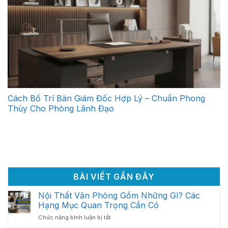
Cách Bố Trí Bàn Giám Đốc Hợp Lý – Chuẩn Phong
Thủy Cho Phòng Lãnh Đạo
BÀI VIẾT GẦN ĐÂY
Nội Thất Văn Phòng Gồm Những Gì? Các
Hạng Mục Quan Trọng Cần Có
ở
Chức năng bình luận bị tắt
Nội