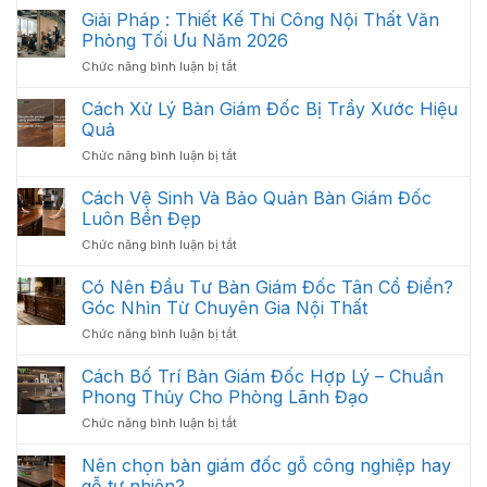
Thất
Giải Pháp : Thiết Kế Thi Công Nội Thất Văn
Văn
Phòng Tối Ưu Năm 2026
Phòng
ở
Chức năng bình luận bị tắt
Gồm
Giải
Những
Pháp
Cách Xử Lý Bàn Giám Đốc Bị Trầy Xước Hiệu
Gì?
:
Các
Quả
Thiết
Hạng
ở
Chức năng bình luận bị tắt
Kế
Mục
Cách
Thi
Quan
Xử
Cách Vệ Sinh Và Bảo Quản Bàn Giám Đốc
Công
Trọng
Lý
Nội
Luôn Bền Đẹp
Cần
Bàn
Thất
Có
ở
Chức năng bình luận bị tắt
Giám
Văn
Cách
Đốc
Phòng
Vệ
Có Nên Đầu Tư Bàn Giám Đốc Tân Cổ Điển?
Bị
Tối
Sinh
Trầy
Góc Nhìn Từ Chuyên Gia Nội Thất
Ưu
Và
Xước
Năm
ở
Chức năng bình luận bị tắt
Bảo
Hiệu
2026
Có
Quản
Quả
Nên
Cách Bố Trí Bàn Giám Đốc Hợp Lý – Chuẩn
Bàn
Đầu
Giám
Phong Thủy Cho Phòng Lãnh Đạo
Tư
Đốc
ở
Chức năng bình luận bị tắt
Bàn
Luôn
Cách
Giám
Bền
Bố
Nên chọn bàn giám đốc gỗ công nghiệp hay
Đốc
Đẹp
Trí
Tân
gỗ tự nhiên?