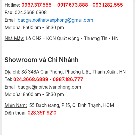
Hotline:
0967.317.555
-
0917.673.888
-
093.1282.555
Fax: 024.3668 6808
Email:
baogia.noithatvanphong@gmail.com
Mở cửa: 8h00 am - 5h30 pm
Nhà Máy:
Lô CN2 - KCN Quất Động - Thường Tín - HN
Showroom và Chi Nhánh
Địa chỉ: Số 348A Giải Phóng, Phương Liệt, Thanh Xuân, HN
Tel:
024.3668.6889
-
0987.186.777
Email:
baogia@noithatvanphong.com
Mở cửa: 8h00 am - 5h30 pm
Miền Nam:
55 Bạch Đằng, P 15, Q. Bình Thạnh, HCM
Điện thoại:
028.3511.9210