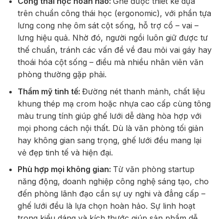
Công thái học hoàn hảo:
Ghế được thiết kế dựa
trên chuẩn công thái học (ergonomic), với phần tựa
lưng cong nhẹ ôm sát cột sống, hỗ trợ cổ – vai –
lưng hiệu quả. Nhờ đó, người ngồi luôn giữ được tư
thế chuẩn, tránh các vấn đề về đau mỏi vai gáy hay
thoái hóa cột sống – điều mà nhiều nhân viên văn
phòng thường gặp phải.
Thẩm mỹ tinh tế:
Đường nét thanh mảnh, chất liệu
khung thép mạ crom hoặc nhựa cao cấp cùng tông
màu trung tính giúp ghế lưới dễ dàng hòa hợp với
mọi phong cách nội thất. Dù là văn phòng tối giản
hay không gian sang trọng, ghế lưới đều mang lại
vẻ đẹp tinh tế và hiện đại.
Phù hợp mọi không gian:
Từ văn phòng startup
năng động, doanh nghiệp công nghệ sáng tạo, cho
đến phòng lãnh đạo cần sự uy nghi và đẳng cấp –
ghế lưới đều là lựa chọn hoàn hảo. Sự linh hoạt
trong kiểu dáng và kích thước giúp sản phẩm dễ