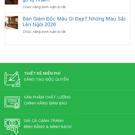
Bàn
Cổ
ở
Chức năng bình luận bị tắt
Giám
Điển?
Nên
Đốc
Góc
chọn
Bàn Giám Đốc Màu Gì Đẹp? Những Màu Sắc
Hợp
Nhìn
bàn
Lý
Lên Ngôi 2026
Từ
giám
–
Chuyên
ở
Chức năng bình luận bị tắt
đốc
Chuẩn
Gia
Bàn
gỗ
Phong
Nội
Giám
công
Thủy
Thất
Đốc
nghiệp
Cho
Màu
hay
Phòng
Gì
gỗ
Lãnh
Đẹp?
tự
Đạo
Những
nhiên?
Màu
THIẾT KẾ MIỄN PHÍ
Sắc
SÁNG TẠO ĐỘC QUYỀN
Lên
Ngôi
2026
SẢN PHẨM CHẤT LƯỢNG
CHÍNH HÃNG ĐẢM BẢO
GIÁ CẢ CẠNH TRANH
BÌNH ĐẲNG & MINH BẠCH