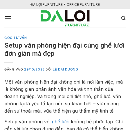
Bỏ
ĐA LỢI FURNITURE • OFFICE FURNITURE
qua
nội
dung
GÓC TƯ VẤN
Setup văn phòng hiện đại cùng ghế lưới
đơn giản mà đẹp
ĐĂNG VÀO
29/10/2025
BỞI
LÊ ĐẠI DƯƠNG
Một văn phòng hiện đại không chỉ là nơi làm việc, mà
là không gian phản ánh văn hóa và tinh thần của
doanh nghiệp. Và trong mọi chi tiết nhỏ, ghế lưới văn
phòng lại là yếu tố tạo nên sự khác biệt – vừa mang
đến sự thoải mái, vừa thể hiện gu thẩm mỹ tinh tế.
Setup văn phòng với
ghế lưới
không hề phức tạp. Chỉ
cần vài lựa chọn đúng đắn, bạn đã có thể biến không