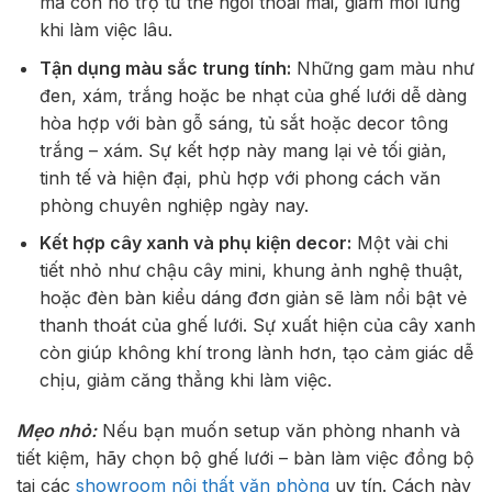
mà còn hỗ trợ tư thế ngồi thoải mái, giảm mỏi lưng
khi làm việc lâu.
Tận dụng màu sắc trung tính:
Những gam màu như
đen, xám, trắng hoặc be nhạt của ghế lưới dễ dàng
hòa hợp với bàn gỗ sáng, tủ sắt hoặc decor tông
trắng – xám. Sự kết hợp này mang lại vẻ tối giản,
tinh tế và hiện đại, phù hợp với phong cách văn
phòng chuyên nghiệp ngày nay.
Kết hợp cây xanh và phụ kiện decor:
Một vài chi
tiết nhỏ như chậu cây mini, khung ảnh nghệ thuật,
hoặc đèn bàn kiểu dáng đơn giản sẽ làm nổi bật vẻ
thanh thoát của ghế lưới. Sự xuất hiện của cây xanh
còn giúp không khí trong lành hơn, tạo cảm giác dễ
chịu, giảm căng thẳng khi làm việc.
Mẹo nhỏ:
Nếu bạn muốn setup văn phòng nhanh và
tiết kiệm, hãy chọn bộ ghế lưới – bàn làm việc đồng bộ
tại các
showroom nội thất văn phòng
uy tín. Cách này