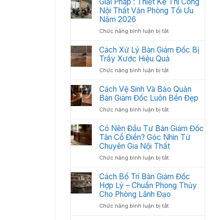
Giải Pháp : Thiết Kế Thi Công
Học:
Văn
Nội Thất Văn Phòng Tối Ưu
Cách
Phòng
Sắp
Năm 2026
Gồm
Xếp
ở
Chức năng bình luận bị tắt
Những
Tối
Giải
Gì?
Ưu
Pháp
Cách Xử Lý Bàn Giám Đốc Bị
Các
Không
:
Trầy Xước Hiệu Quả
Hạng
Gian
Thiết
Mục
2026
ở
Chức năng bình luận bị tắt
Kế
Quan
Cách
Thi
Trọng
Xử
Cách Vệ Sinh Và Bảo Quản
Công
Cần
Lý
Bàn Giám Đốc Luôn Bền Đẹp
Nội
Có
Bàn
Thất
ở
Chức năng bình luận bị tắt
Giám
Văn
Cách
Đốc
Phòng
Vệ
Có Nên Đầu Tư Bàn Giám Đốc
Bị
Tối
Sinh
Tân Cổ Điển? Góc Nhìn Từ
Trầy
Ưu
Và
Chuyên Gia Nội Thất
Xước
Năm
Bảo
Hiệu
2026
ở
Chức năng bình luận bị tắt
Quản
Quả
Có
Bàn
Nên
Cách Bố Trí Bàn Giám Đốc
Giám
Đầu
Hợp Lý – Chuẩn Phong Thủy
Đốc
Tư
Luôn
Cho Phòng Lãnh Đạo
Bàn
Bền
ở
Chức năng bình luận bị tắt
Giám
Đẹp
Cách
Đốc