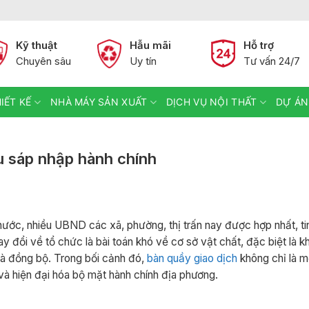
Kỹ thuật
Hẫu mãi
Hỗ trợ
Chuyên sâu
Uy tín
Tư vấn 24/7
IẾT KẾ
NHÀ MÁY SẢN XUẤT
DỊCH VỤ NỘI THẤT
DỰ ÁN
u sáp nhập hành chính
 nước, nhiều UBND các xã, phường, thị trấn nay được hợp nhất, ti
 đổi về tổ chức là bài toán khó về cơ sở vật chất, đặc biệt là k
và đồng bộ. Trong bối cảnh đó,
bàn quầy giao dịch
không chỉ là m
m và hiện đại hóa bộ mặt hành chính địa phương.