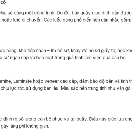
 có
hia sẻ cùng một công trình. Do đó, bàn quầy giao dịch cần được 
ch hoặc khó di chuyển. Các kiểu dáng phổ biến nên cân nhắc gồm:
c năng: khe tiếp nhận – trả hồ sơ, khay để hồ sơ giấy tờ, hộc k
o sự ngăn nắp và bảo mật trong quá trình làm việc của cán bộ.
amine, Laminate hoặc veneer cao cấp, đảm bảo độ bền và tính 
hịu lực tốt, sử dụng bền lâu. Màu sắc nên trung tính như vân gỗ 
ịnh rõ số lượng cán bộ phục vụ tại quầy. Điều này giúp lựa ch
 gây lãng phí không gian.