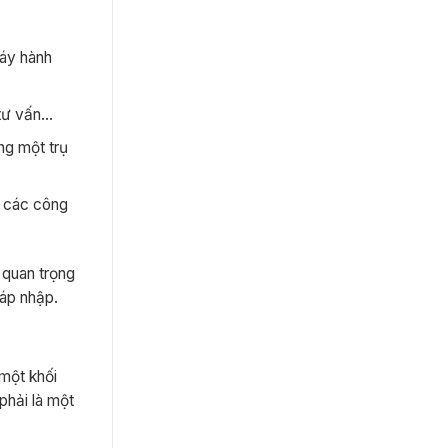
máy hành
 tư vấn…
ng một trụ
c các công
 quan trọng
sáp nhập.
một khối
phải là một