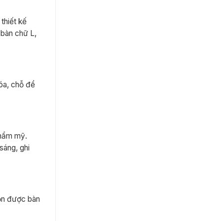
thiết kế
 bàn chữ L,
hóa, chỗ để
thẩm mỹ.
sáng, ghi
ọn được bàn