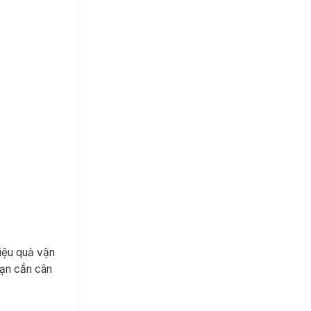
iệu quả vận
bạn cần cân