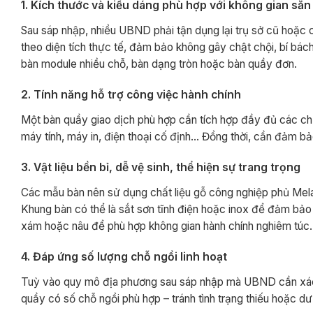
1. Kích thước và kiểu dáng phù hợp với không gian sẵn
Sau sáp nhập, nhiều UBND phải tận dụng lại trụ sở cũ hoặc c
theo diện tích thực tế, đảm bảo không gây chật chội, bí bá
bàn module nhiều chỗ, bàn dạng tròn hoặc bàn quầy đơn.
2. Tính năng hỗ trợ công việc hành chính
Một bàn quầy giao dịch phù hợp cần tích hợp đầy đủ các chứ
máy tính, máy in, điện thoại cố định… Đồng thời, cần đảm bả
3. Vật liệu bền bỉ, dễ vệ sinh, thể hiện sự trang trọng
Các mẫu bàn nên sử dụng chất liệu gỗ công nghiệp phủ Mel
Khung bàn có thể là sắt sơn tĩnh điện hoặc inox để đảm bảo c
xám hoặc nâu để phù hợp không gian hành chính nghiêm túc.
4. Đáp ứng số lượng chỗ ngồi linh hoạt
Tuỳ vào quy mô địa phương sau sáp nhập mà UBND cần xác đ
quầy có số chỗ ngồi phù hợp – tránh tình trạng thiếu hoặc dư