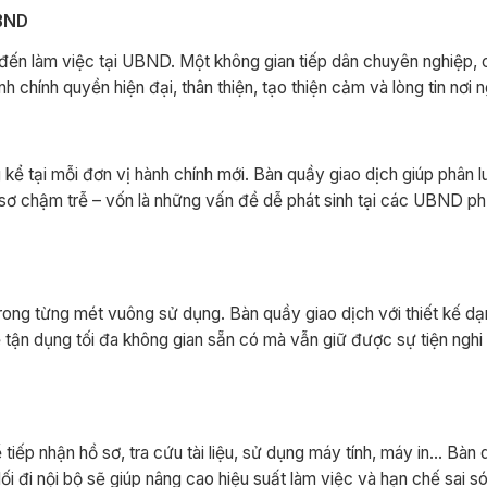
UBND
hi đến làm việc tại UBND. Một không gian tiếp dân chuyên nghiệp, 
chính quyền hiện đại, thân thiện, tạo thiện cảm và lòng tin nơi n
kể tại mỗi đơn vị hành chính mới. Bàn quầy giao dịch giúp phân l
 hồ sơ chậm trễ – vốn là những vấn đề dễ phát sinh tại các UBND 
ưu trong từng mét vuông sử dụng. Bàn quầy giao dịch với thiết kế d
để tận dụng tối đa không gian sẵn có mà vẫn giữ được sự tiện ngh
tiếp nhận hồ sơ, tra cứu tài liệu, sử dụng máy tính, máy in… Bàn 
lối đi nội bộ sẽ giúp nâng cao hiệu suất làm việc và hạn chế sai s