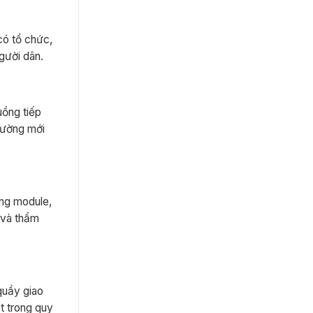
có tổ chức,
gười dân.
uồng tiếp
phường mới
ạng module,
i và thẩm
quầy giao
ót trong quy