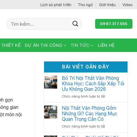
Lịch sử phát triển
Thư ngỏ
Giới thiệu
Video
Tìm
0967.317.555
kiếm:
 THIẾT KẾ
DỰ ÁN THI CÔNG
TIN TỨC
LIÊN HỆ
BÀI VIẾT GẦN ĐÂY
Bố Trí Nội Thất Văn Phòng
Khoa Học: Cách Sắp Xếp Tối
Ưu Không Gian 2026
ở
Chức năng bình luận bị tắt
nh gọn
Bố
hông gian
Trí
Nội Thất Văn Phòng Gồm
Nội
Những Gì? Các Hạng Mục
ột món nội
Thất
Quan Trọng Cần Có
Văn
ở
Chức năng bình luận bị tắt
Phòng
Nội
Khoa
Thất