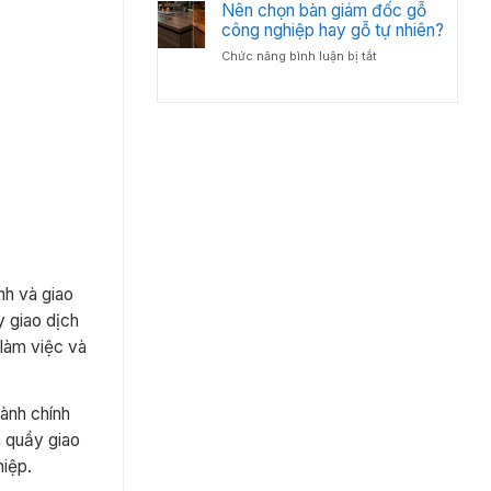
Bố
Nên chọn bàn giám đốc gỗ
Tân
Trí
công nghiệp hay gỗ tự nhiên?
Cổ
Bàn
Điển?
ở
Chức năng bình luận bị tắt
Giám
Góc
Nên
Đốc
Nhìn
chọn
Hợp
Từ
bàn
Lý
Chuyên
giám
–
Gia
đốc
Chuẩn
Nội
gỗ
Phong
Thất
công
Thủy
nghiệp
Cho
hay
Phòng
gỗ
Lãnh
tự
Đạo
nhiên?
nh và giao
y giao dịch
 làm việc và
hành chính
n quầy giao
hiệp.