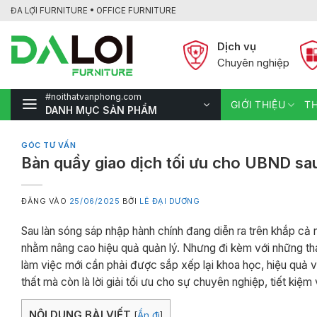
Bỏ
ĐA LỢI FURNITURE • OFFICE FURNITURE
qua
nội
Dịch vụ
dung
Chuyên nghiệp
#noithatvanphong.com
GIỚI THIỆU
TH
DANH MỤC SẢN PHẨM
GÓC TƯ VẤN
Bàn quầy giao dịch tối ưu cho UBND sa
ĐĂNG VÀO
25/06/2025
BỞI
LÊ ĐẠI DƯƠNG
Sau làn sóng sáp nhập hành chính đang diễn ra trên khắp cả
nhằm nâng cao hiệu quả quản lý. Nhưng đi kèm với những thay
làm việc mới cần phải được sắp xếp lại khoa học, hiệu quả 
thất mà còn là lời giải tối ưu cho sự chuyên nghiệp, tiết kiệ
NỘI DUNG BÀI VIẾT
[
Ẩn đi
]