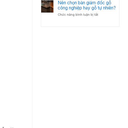
Bố
Nên chọn bàn giám đốc gỗ
Tân
Trí
công nghiệp hay gỗ tự nhiên?
Cổ
Bàn
Điển?
ở
Chức năng bình luận bị tắt
Giám
Góc
Nên
Đốc
Nhìn
chọn
Hợp
Từ
bàn
Lý
Chuyên
giám
–
Gia
đốc
Chuẩn
Nội
gỗ
Phong
Thất
công
Thủy
nghiệp
Cho
hay
Phòng
gỗ
Lãnh
tự
Đạo
nhiên?