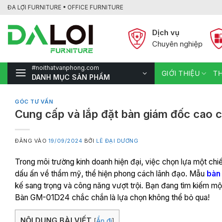
Bỏ
ĐA LỢI FURNITURE • OFFICE FURNITURE
qua
nội
Dịch vụ
dung
Chuyên nghiệp
#noithatvanphong.com
GIỚI THIỆU
TH
DANH MỤC SẢN PHẨM
GÓC TƯ VẤN
Cung cấp và lắp đặt bàn giám đốc cao
ĐĂNG VÀO
19/09/2024
BỞI
LÊ ĐẠI DƯƠNG
Trong môi trường kinh doanh hiện đại, việc chọn lựa một ch
dấu ấn về thẩm mỹ, thể hiện phong cách lãnh đạo. Mẫu
bàn
kế sang trọng và công năng vượt trội. Bạn đang tìm kiếm 
Bàn GM-01D24 chắc chắn là lựa chọn không thể bỏ qua!
NỘI DUNG BÀI VIẾT
[
Ẩn đi
]