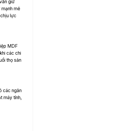
vẫn giữ
sự mạnh mẽ
chịu lực
ghiệp MDF
hi các chi
uổi thọ sản
có các ngăn
t máy tính,