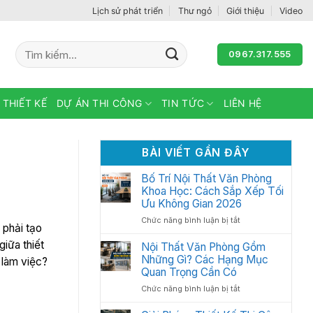
Lịch sử phát triển
Thư ngỏ
Giới thiệu
Video
Tìm
0967.317.555
kiếm:
 THIẾT KẾ
DỰ ÁN THI CÔNG
TIN TỨC
LIÊN HỆ
BÀI VIẾT GẦN ĐÂY
Bố Trí Nội Thất Văn Phòng
Khoa Học: Cách Sắp Xếp Tối
Ưu Không Gian 2026
ở
Chức năng bình luận bị tắt
 phải tạo
Bố
giữa thiết
Trí
Nội Thất Văn Phòng Gồm
Nội
Những Gì? Các Hạng Mục
 làm việc?
Thất
Quan Trọng Cần Có
Văn
ở
Chức năng bình luận bị tắt
Phòng
Nội
Khoa
Thất