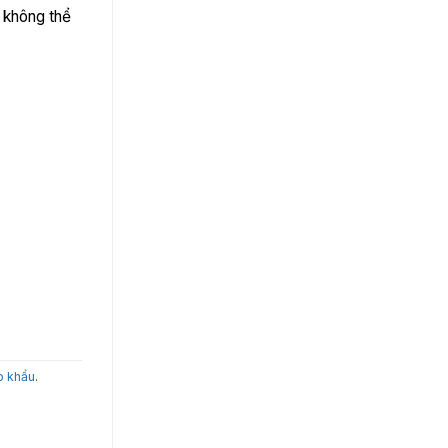
 không thể
p khẩu
.