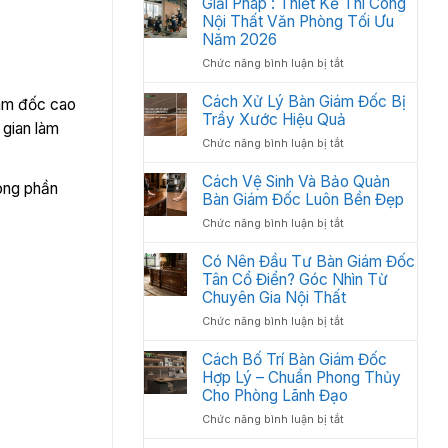
Giải Pháp : Thiết Kế Thi Công
Học:
Văn
Nội Thất Văn Phòng Tối Ưu
Cách
Phòng
Sắp
Năm 2026
Gồm
Xếp
ở
Chức năng bình luận bị tắt
Những
Tối
Giải
Gì?
Ưu
Pháp
Cách Xử Lý Bàn Giám Đốc Bị
Các
iám đốc cao
Không
:
Trầy Xước Hiệu Quả
Hạng
Gian
 gian làm
Thiết
Mục
2026
ở
Chức năng bình luận bị tắt
Kế
Quan
Cách
Thi
Trọng
Xử
Cách Vệ Sinh Và Bảo Quản
Công
Cần
ong phần
Lý
Bàn Giám Đốc Luôn Bền Đẹp
Nội
Có
Bàn
Thất
ở
Chức năng bình luận bị tắt
Giám
Văn
Cách
Đốc
Phòng
Vệ
Có Nên Đầu Tư Bàn Giám Đốc
Bị
Tối
Sinh
Tân Cổ Điển? Góc Nhìn Từ
Trầy
Ưu
Và
Chuyên Gia Nội Thất
Xước
Năm
Bảo
Hiệu
2026
ở
Chức năng bình luận bị tắt
Quản
Quả
Có
Bàn
Nên
Cách Bố Trí Bàn Giám Đốc
Giám
Đầu
Hợp Lý – Chuẩn Phong Thủy
Đốc
Tư
Luôn
Cho Phòng Lãnh Đạo
Bàn
Bền
ở
Chức năng bình luận bị tắt
Giám
Đẹp
Cách
Đốc