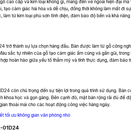
ỗ cao cấp và kim loại không gỉ, mang đến vẻ ngoài hiện đại mà 
 tạo cảm giác hài hòa và dễ chịu, đồng thời không làm mất đi 
 làm từ kim loại phủ sơn tĩnh điện, đảm bảo độ bền và khả năng 
D24 trở thành sự lựa chọn hàng đầu. Bàn được làm từ gỗ công n
àu sắc tự nhiên của gỗ tạo cảm giác ấm cúng và gần gũi, trong k
 kết hợp hoàn hảo giữa yếu tố thẩm mỹ và tính thực dụng, đảm bảo t
24 còn chú trọng đến sự tiện lợi trong quá trình sử dụng. Bàn 
 cách khoa học và gọn gàng. Bên cạnh đó, mặt bàn rộng rãi đủ để đặ
 gian thoải mái cho các hoạt động công việc hàng ngày.
ết tối ưu không gian văn phòng nhỏ
M-01D24