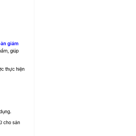
bàn giám
hẩm, giúp
ợc thực hiện
 dụng.
iữ cho sản