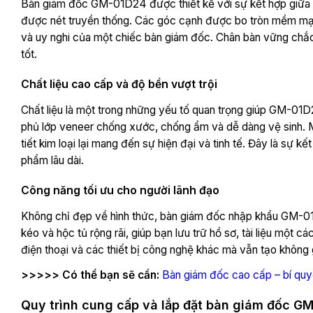
Bàn giám đốc GM-01D24 được thiết kế với sự kết hợp giữa g
được nét truyền thống. Các góc cạnh được bo tròn mềm mại,
và uy nghi của một chiếc bàn giám đốc. Chân bàn vững chắc,
tốt.
Chất liệu cao cấp và độ bền vượt trội
Chất liệu là một trong những yếu tố quan trọng giúp GM-01
phủ lớp veneer chống xước, chống ẩm và dễ dàng vệ sinh. M
tiết kim loại lại mang đến sự hiện đại và tinh tế. Đây là sự
phẩm lâu dài.
Công năng tối ưu cho người lãnh đạo
Không chỉ đẹp về hình thức, bàn giám đốc nhập khẩu GM-01D
kéo và hộc tủ rộng rãi, giúp bạn lưu trữ hồ sơ, tài liệu một
điện thoại và các thiết bị công nghệ khác mà vẫn tạo không
>>>>> Có thể bạn sẽ cần:
Bàn giám đốc cao cấp – bí quy
Quy trình cung cấp và lắp đặt bàn giám đốc G