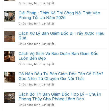
ở
Chức năng bình luận bị tắt
Văn
Nội
Phòng
Thất
Giải Pháp : Thiết Kế Thi Công Nội Thất Văn
Khoa
Văn
Học:
Phòng Tối Ưu Năm 2026
Phòng
Cách
ở
Chức năng bình luận bị tắt
Gồm
Sắp
Giải
Những
Xếp
Pháp
Cách Xử Lý Bàn Giám Đốc Bị Trầy Xước Hiệu
Gì?
Tối
:
Các
Quả
Ưu
Thiết
Hạng
Không
ở
Chức năng bình luận bị tắt
Kế
Mục
Gian
Cách
Thi
Quan
2026
Xử
Cách Vệ Sinh Và Bảo Quản Bàn Giám Đốc
Công
Trọng
Lý
Nội
Luôn Bền Đẹp
Cần
Bàn
Thất
Có
ở
Chức năng bình luận bị tắt
Giám
Văn
Cách
Đốc
Phòng
Vệ
Có Nên Đầu Tư Bàn Giám Đốc Tân Cổ Điển?
Bị
Tối
Sinh
Trầy
Góc Nhìn Từ Chuyên Gia Nội Thất
Ưu
Và
Xước
Năm
ở
Chức năng bình luận bị tắt
Bảo
Hiệu
2026
Có
Quản
Quả
Nên
Cách Bố Trí Bàn Giám Đốc Hợp Lý – Chuẩn
Bàn
Đầu
Giám
Phong Thủy Cho Phòng Lãnh Đạo
Tư
Đốc
ở
Chức năng bình luận bị tắt
Bàn
Luôn
Cách
Giám
Bền