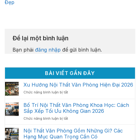
Đẹp
Để lại một bình luận
Bạn phải
đăng nhập
để gửi bình luận.
BÀI VIẾT GẦN ĐÂY
Xu Hướng Nội Thất Văn Phòng Hiện Đại 2026
ở
Chức năng bình luận bị tắt
Xu
Hướng
Bố Trí Nội Thất Văn Phòng Khoa Học: Cách
Nội
Sắp Xếp Tối Ưu Không Gian 2026
Thất
ở
Chức năng bình luận bị tắt
Văn
Bố
Phòng
Trí
Hiện
Nội Thất Văn Phòng Gồm Những Gì? Các
Nội
Đại
Hạng Mục Quan Trọng Cần Có
Thất
2026