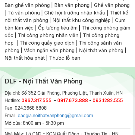
Bàn ghế văn phòng
|
Bàn văn phòng
|
Ghế văn phòng
|
Tủ văn phòng
|
Ghế hội trường nhập khẩu
|
Thiết kế
nội thất văn phòng
|
Nội thất khu công nghiệp
|
Cụm
bàn làm việc
|
Ốp tường tiêu âm
|
Thi công phòng giám
đốc
|
Thi công phòng nhân viên
|
Thi công phòng
họp
|
Thi công quầy giao dịch
|
Thi công sảnh văn
phòng
|
Vách ngăn văn phòng
|
Nội thất văn phòng
|
Nội thất hòa phát
|
Thước lỗ ban
DLF - Nội Thất Văn Phòng
Địa chỉ: Số 352 Giải Phóng, Phương Liệt, Thanh Xuân, HN
Hotline:
0967.317.555
-
0917.673.888
-
093.1282.555
Fax: 024.3668 6808
Email:
baogia.noithatvanphong@gmail.com
Mở cửa: 8h00 am - 5h30 pm
Nhà Máy:
Lô CN2 - KCN Quất Động - Thường Tín - HN