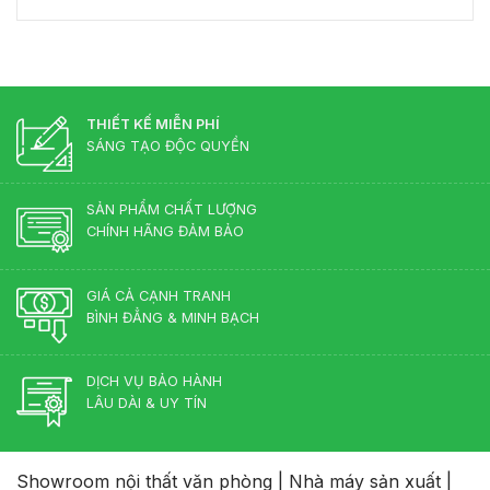
Bố
Đốc
Đẹp
Trí
Tân
Bàn
Cổ
Giám
Điển?
Đốc
Góc
Hợp
Nhìn
Lý
THIẾT KẾ MIỄN PHÍ
Từ
–
Chuyên
SÁNG TẠO ĐỘC QUYỀN
Chuẩn
Gia
Phong
Nội
Thủy
Thất
SẢN PHẨM CHẤT LƯỢNG
Cho
CHÍNH HÃNG ĐẢM BẢO
Phòng
Lãnh
Đạo
GIÁ CẢ CẠNH TRANH
BÌNH ĐẲNG & MINH BẠCH
DỊCH VỤ BẢO HÀNH
LÂU DÀI & UY TÍN
Showroom nội thất văn phòng
|
Nhà máy sản xuất
|