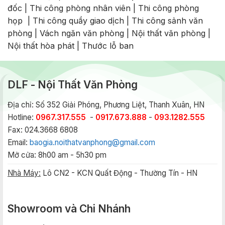
đốc
|
Thi công phòng nhân viên
|
Thi công phòng
họp
|
Thi công quầy giao dịch
|
Thi công sảnh văn
phòng
|
Vách ngăn văn phòng
|
Nội thất văn phòng
|
Nội thất hòa phát
|
Thước lỗ ban
DLF - Nội Thất Văn Phòng
Địa chỉ: Số 352 Giải Phóng, Phương Liệt, Thanh Xuân, HN
Hotline:
0967.317.555
-
0917.673.888
-
093.1282.555
Fax: 024.3668 6808
Email:
baogia.noithatvanphong@gmail.com
Mở cửa: 8h00 am - 5h30 pm
Nhà Máy:
Lô CN2 - KCN Quất Động - Thường Tín - HN
Showroom và Chi Nhánh