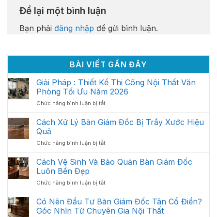
Để lại một bình luận
Bạn phải
đăng nhập
để gửi bình luận.
BÀI VIẾT GẦN ĐÂY
Giải Pháp : Thiết Kế Thi Công Nội Thất Văn
Phòng Tối Ưu Năm 2026
ở
Chức năng bình luận bị tắt
Giải
Pháp
Cách Xử Lý Bàn Giám Đốc Bị Trầy Xước Hiệu
:
Quả
Thiết
ở
Chức năng bình luận bị tắt
Kế
Cách
Thi
Xử
Cách Vệ Sinh Và Bảo Quản Bàn Giám Đốc
Công
Lý
Nội
Luôn Bền Đẹp
Bàn
Thất
ở
Chức năng bình luận bị tắt
Giám
Văn
Cách
Đốc
Phòng
Vệ
Có Nên Đầu Tư Bàn Giám Đốc Tân Cổ Điển?
Bị
Tối
Sinh
Trầy
Góc Nhìn Từ Chuyên Gia Nội Thất
Ưu
Và
Xước