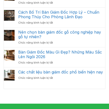
Năm
ở
Chức năng bình luận bị tắt
Bảo
Hiệu
2026
Có
Quản
Quả
Nên
Cách Bố Trí Bàn Giám Đốc Hợp Lý – Chuẩn
Bàn
Đầu
Giám
Phong Thủy Cho Phòng Lãnh Đạo
Tư
Đốc
ở
Chức năng bình luận bị tắt
Bàn
Luôn
Cách
Giám
Bền
Bố
Nên chọn bàn giám đốc gỗ công nghiệp hay
Đốc
Đẹp
Trí
Tân
gỗ tự nhiên?
Bàn
Cổ
ở
Chức năng bình luận bị tắt
Giám
Điển?
Nên
Đốc
Góc
chọn
Bàn Giám Đốc Màu Gì Đẹp? Những Màu Sắc
Hợp
Nhìn
bàn
Lý
Lên Ngôi 2026
Từ
giám
–
Chuyên
ở
Chức năng bình luận bị tắt
đốc
Chuẩn
Gia
Bàn
gỗ
Phong
Nội
Giám
Các chất liệu bàn giám đốc phổ biến hiện nay
công
Thủy
Thất
Đốc
nghiệp
Cho
ở
Chức năng bình luận bị tắt
Màu
hay
Phòng
Các
Gì
gỗ
Lãnh
chất
Đẹp?
tự
Đạo
liệu
Những
nhiên?
bàn
Màu
giám
Sắc
đốc
Lên
phổ
Ngôi