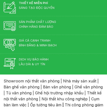
biến
THIẾT KẾ MIỄN PHÍ
2026
hiện
SÁNG TẠO ĐỘC QUYỀN
nay
SẢN PHẨM CHẤT LƯỢNG
CHÍNH HÃNG ĐẢM BẢO
GIÁ CẢ CẠNH TRANH
BÌNH ĐẲNG & MINH BẠCH
DỊCH VỤ BẢO HÀNH
LÂU DÀI & UY TÍN
Showroom nội thất văn phòng
|
Nhà máy sản xuất
|
Bàn ghế văn phòng
|
Bàn văn phòng
|
Ghế văn phòng
|
Tủ văn phòng
|
Ghế hội trường nhập khẩu
|
Thiết kế
nội thất văn phòng
|
Nội thất khu công nghiệp
|
Cụm
bàn làm việc
|
Ốp tường tiêu âm
|
Thi công phòng giám