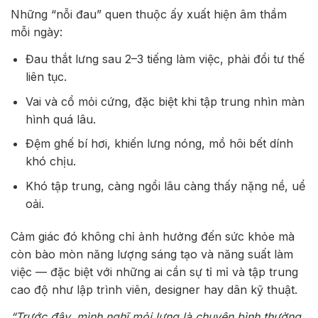
Những “nỗi đau” quen thuộc ấy xuất hiện âm thầm
mỗi ngày:
Đau thắt lưng sau 2–3 tiếng làm việc, phải đổi tư thế
liên tục.
Vai và cổ mỏi cứng, đặc biệt khi tập trung nhìn màn
hình quá lâu.
Đệm ghế bí hơi, khiến lưng nóng, mồ hôi bết dính
khó chịu.
Khó tập trung, càng ngồi lâu càng thấy nặng nề, uể
oải.
Cảm giác đó không chỉ ảnh hưởng đến sức khỏe mà
còn bào mòn năng lượng sáng tạo và năng suất làm
việc — đặc biệt với những ai cần sự tỉ mỉ và tập trung
cao độ như lập trình viên, designer hay dân kỹ thuật.
“Trước đây, mình nghĩ mỏi lưng là chuyện bình thường