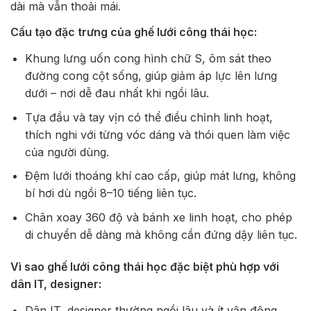
dài mà vẫn thoải mái.
Cấu tạo đặc trưng của ghế lưới công thái học:
Khung lưng uốn cong hình chữ S, ôm sát theo
đường cong cột sống, giúp giảm áp lực lên lưng
dưới – nơi dễ đau nhất khi ngồi lâu.
Tựa đầu và tay vịn có thể điều chỉnh linh hoạt,
thích nghi với từng vóc dáng và thói quen làm việc
của người dùng.
Đệm lưới thoáng khí cao cấp, giúp mát lưng, không
bí hơi dù ngồi 8–10 tiếng liên tục.
Chân xoay 360 độ và bánh xe linh hoạt, cho phép
di chuyển dễ dàng mà không cần đứng dậy liên tục.
Vì sao ghế lưới công thái học đặc biệt phù hợp với
dân IT, designer:
Dân IT, designer thường ngồi lâu và ít vận động,