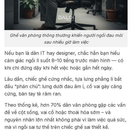
Ghế văn phòng thông thường khiến người ngồi đau mỏi
sau nhiều giờ làm việc
Nếu bạn là dân IT hay designer, chắc hẳn bạn hiểu
cảm giác ngồi lì suốt 8–10 tiếng trước màn hình — có
khi chỉ đứng dậy khi hết việc hoặc gần hết ngày.
Lâu dần, chiếc ghế cứng nhắc, tựa lưng phẳng lì bắt
đầu “phản chủ”: lưng dưới đau âm ỉ, cổ vai gáy căng
cứng, bàn tay tê râm ran.
Theo thống kê, hơn 70% dân văn phòng gặp các vấn
đề về cột sống, vai cổ hoặc thoái hóa sớm – và
nguyên nhân lớn nhất không phải vì làm việc quá sức,
mà vì ngồi sai tư thế trên chiếc ghế sai thiết kế.