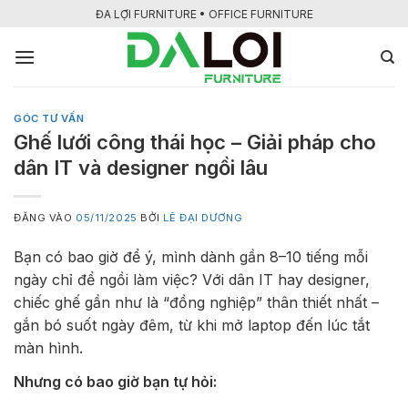
Bỏ
ĐA LỢI FURNITURE • OFFICE FURNITURE
qua
nội
dung
GÓC TƯ VẤN
Ghế lưới công thái học – Giải pháp cho
dân IT và designer ngồi lâu
ĐĂNG VÀO
05/11/2025
BỞI
LÊ ĐẠI DƯƠNG
Bạn có bao giờ để ý, mình dành gần 8–10 tiếng mỗi
ngày chỉ để ngồi làm việc? Với dân IT hay designer,
chiếc ghế gần như là “đồng nghiệp” thân thiết nhất –
gắn bó suốt ngày đêm, từ khi mở laptop đến lúc tắt
màn hình.
Nhưng có bao giờ bạn tự hỏi: