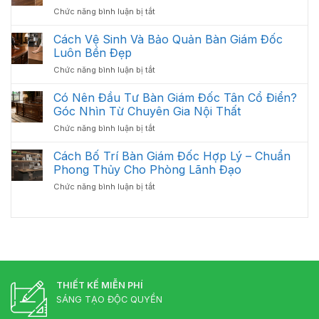
Thiết
Hạng
Không
ở
Chức năng bình luận bị tắt
Kế
Mục
Gian
Cách
Thi
Quan
2026
Xử
Cách Vệ Sinh Và Bảo Quản Bàn Giám Đốc
Công
Trọng
Lý
Nội
Luôn Bền Đẹp
Cần
Bàn
Thất
Có
ở
Chức năng bình luận bị tắt
Giám
Văn
Cách
Đốc
Phòng
Vệ
Có Nên Đầu Tư Bàn Giám Đốc Tân Cổ Điển?
Bị
Tối
Sinh
Trầy
Góc Nhìn Từ Chuyên Gia Nội Thất
Ưu
Và
Xước
Năm
ở
Chức năng bình luận bị tắt
Bảo
Hiệu
2026
Có
Quản
Quả
Nên
Cách Bố Trí Bàn Giám Đốc Hợp Lý – Chuẩn
Bàn
Đầu
Giám
Phong Thủy Cho Phòng Lãnh Đạo
Tư
Đốc
ở
Chức năng bình luận bị tắt
Bàn
Luôn
Cách
Giám
Bền
Bố
Đốc
Đẹp
Trí
Tân
Bàn
Cổ
Giám
Điển?
Đốc
Góc
Hợp
Nhìn
Lý
THIẾT KẾ MIỄN PHÍ
Từ
–
Chuyên
SÁNG TẠO ĐỘC QUYỀN
Chuẩn
Gia