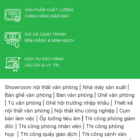
Phong
Nội
Thủy
Thất
SẢN PHẨM CHẤT LƯỢNG
Cho
CHÍNH HÃNG ĐẢM BẢO
Phòng
Lãnh
Đạo
GIÁ CẢ CẠNH TRANH
BÌNH ĐẲNG & MINH BẠCH
DỊCH VỤ BẢO HÀNH
LÂU DÀI & UY TÍN
Showroom nội thất văn phòng
|
Nhà máy sản xuất
|
Bàn ghế văn phòng
|
Bàn văn phòng
|
Ghế văn phòng
|
Tủ văn phòng
|
Ghế hội trường nhập khẩu
|
Thiết kế
nội thất văn phòng
|
Nội thất khu công nghiệp
|
Cụm
bàn làm việc
|
Ốp tường tiêu âm
|
Thi công phòng giám
đốc
|
Thi công phòng nhân viên
|
Thi công phòng
họp
|
Thi công quầy giao dịch
|
Thi công sảnh văn