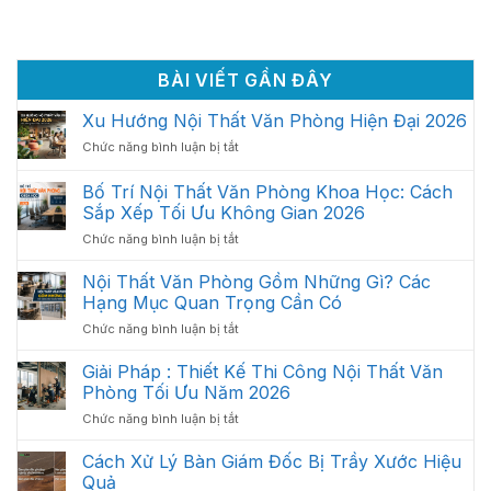
BÀI VIẾT GẦN ĐÂY
Xu Hướng Nội Thất Văn Phòng Hiện Đại 2026
ở
Chức năng bình luận bị tắt
Xu
Hướng
Bố Trí Nội Thất Văn Phòng Khoa Học: Cách
Nội
Sắp Xếp Tối Ưu Không Gian 2026
Thất
ở
Chức năng bình luận bị tắt
Văn
Bố
Phòng
Trí
Hiện
Nội Thất Văn Phòng Gồm Những Gì? Các
Nội
Đại
Hạng Mục Quan Trọng Cần Có
Thất
2026
ở
Chức năng bình luận bị tắt
Văn
Nội
Phòng
Thất
Giải Pháp : Thiết Kế Thi Công Nội Thất Văn
Khoa
Văn
Học:
Phòng Tối Ưu Năm 2026
Phòng
Cách
ở
Chức năng bình luận bị tắt
Gồm
Sắp
Giải
Những
Xếp
Pháp
Cách Xử Lý Bàn Giám Đốc Bị Trầy Xước Hiệu
Gì?
Tối
:
Các
Quả
Ưu