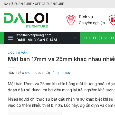
Bỏ
ĐA LỢI FURNITURE • OFFICE FURNITURE
qua
nội
Dịch vụ
dung
Chuyên nghiệp
#noithatvanphong.com
GIỚI THIỆU
TH
DANH MỤC SẢN PHẨM
GÓC TƯ VẤN
Mặt bàn 17mm và 25mm khác nhau nhiều
ĐĂNG VÀO
02/06/2026
BỞI
LÊ ĐẠI DƯƠNG
Mặt bàn 17mm và 25mm khi nhìn bằng mắt thường hoặc đọc th
đoạn đầu sử dụng, cả hai đều mang lại trải nghiệm khá tươn
Nhiều người chỉ thực sự bắt đầu nhận ra sự khác biệt khi sử d
việc có thêm nhiều thiết bị hơn. Lúc này, độ ổn định và cả