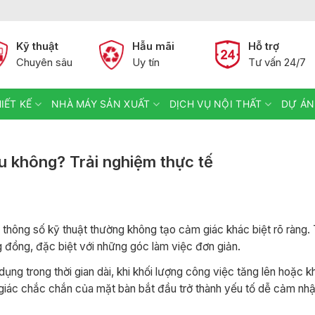
Kỹ thuật
Hẫu mãi
Hỗ trợ
Chuyên sâu
Uy tín
Tư vấn 24/7
IẾT KẾ
NHÀ MÁY SẢN XUẤT
DỊCH VỤ NỘI THẤT
DỰ ÁN
 không? Trải nghiệm thực tế
ông số kỹ thuật thường không tạo cảm giác khác biệt rõ ràng. T
g đồng, đặc biệt với những góc làm việc đơn giản.
ụng trong thời gian dài, khi khối lượng công việc tăng lên hoặc k
m giác chắc chắn của mặt bàn bắt đầu trở thành yếu tố dễ cảm nhậ