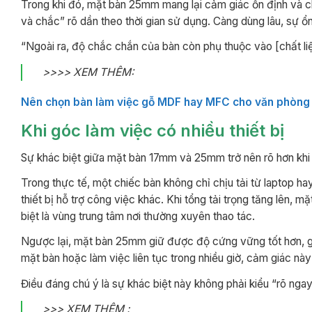
Trong khi đó, mặt bàn 25mm mang lại cảm giác ổn định và ch
và chắc” rõ dần theo thời gian sử dụng. Càng dùng lâu, sự 
“Ngoài ra, độ chắc chắn của bàn còn phụ thuộc vào [chất l
>>>> XEM THÊM:
Nên chọn bàn làm việc gỗ MDF hay MFC cho văn phòn
Khi góc làm việc có nhiều thiết bị
Sự khác biệt giữa mặt bàn 17mm và 25mm trở nên rõ hơn khi g
Trong thực tế, một chiếc bàn không chỉ chịu tải từ laptop ha
thiết bị hỗ trợ công việc khác. Khi tổng tải trọng tăng lên
biệt là vùng trung tâm nơi thường xuyên thao tác.
Ngược lại, mặt bàn 25mm giữ được độ cứng vững tốt hơn, giú
mặt bàn hoặc làm việc liên tục trong nhiều giờ, cảm giác này 
Điều đáng chú ý là sự khác biệt này không phải kiểu “rõ ngay 
>>> XEM THÊM :