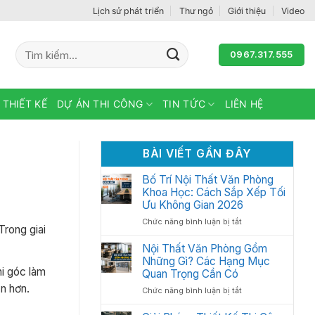
Lịch sử phát triển
Thư ngỏ
Giới thiệu
Video
Tìm
0967.317.555
kiếm:
 THIẾT KẾ
DỰ ÁN THI CÔNG
TIN TỨC
LIÊN HỆ
BÀI VIẾT GẦN ĐÂY
Bố Trí Nội Thất Văn Phòng
Khoa Học: Cách Sắp Xếp Tối
Ưu Không Gian 2026
ở
Chức năng bình luận bị tắt
rong giai
Bố
Trí
Nội Thất Văn Phòng Gồm
Nội
Những Gì? Các Hạng Mục
Thất
hi góc làm
Quan Trọng Cần Có
Văn
n hơn.
ở
Chức năng bình luận bị tắt
Phòng
Nội
Khoa
Thất