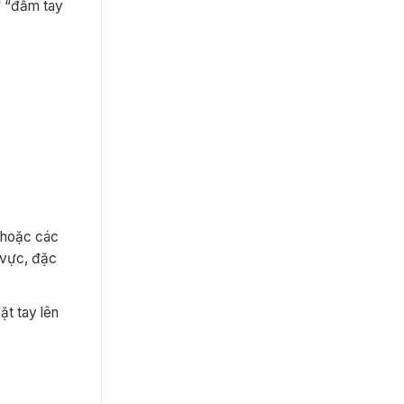
ự “đầm tay
n hoặc các
 vực, đặc
ặt tay lên