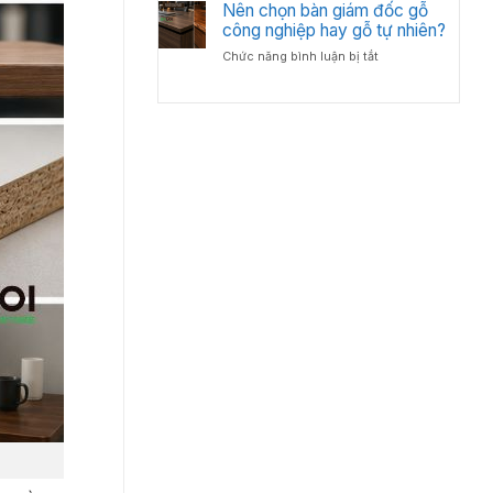
Bố
Nên chọn bàn giám đốc gỗ
Tân
Trí
công nghiệp hay gỗ tự nhiên?
Cổ
Bàn
Điển?
ở
Chức năng bình luận bị tắt
Giám
Góc
Nên
Đốc
Nhìn
chọn
Hợp
Từ
bàn
Lý
Chuyên
giám
–
Gia
đốc
Chuẩn
Nội
gỗ
Phong
Thất
công
Thủy
nghiệp
Cho
hay
Phòng
gỗ
Lãnh
tự
Đạo
nhiên?