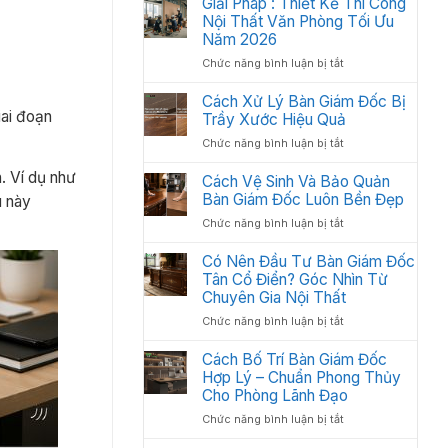
Giải Pháp : Thiết Kế Thi Công
Học:
Văn
Nội Thất Văn Phòng Tối Ưu
Cách
Phòng
Sắp
Năm 2026
Gồm
Xếp
ở
Chức năng bình luận bị tắt
Những
Tối
Giải
Gì?
Ưu
Pháp
Cách Xử Lý Bàn Giám Đốc Bị
Các
Không
:
iai đoạn
Trầy Xước Hiệu Quả
Hạng
Gian
Thiết
Mục
2026
ở
Chức năng bình luận bị tắt
Kế
Quan
Cách
Thi
Trọng
n. Ví dụ như
Xử
Cách Vệ Sinh Và Bảo Quản
Công
Cần
Lý
Bàn Giám Đốc Luôn Bền Đẹp
Nội
u này
Có
Bàn
Thất
ở
Chức năng bình luận bị tắt
Giám
Văn
Cách
Đốc
Phòng
Vệ
Có Nên Đầu Tư Bàn Giám Đốc
Bị
Tối
Sinh
Tân Cổ Điển? Góc Nhìn Từ
Trầy
Ưu
Và
Chuyên Gia Nội Thất
Xước
Năm
Bảo
Hiệu
2026
ở
Chức năng bình luận bị tắt
Quản
Quả
Có
Bàn
Nên
Cách Bố Trí Bàn Giám Đốc
Giám
Đầu
Hợp Lý – Chuẩn Phong Thủy
Đốc
Tư
Luôn
Cho Phòng Lãnh Đạo
Bàn
Bền
ở
Chức năng bình luận bị tắt
Giám
Đẹp
Cách
Đốc