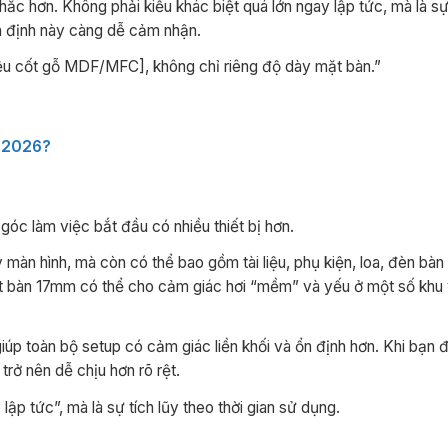
ắc hơn. Không phải kiểu khác biệt quá lớn ngay lập tức, mà là s
ổn định này càng dễ cảm nhận.
iệu cốt gỗ MDF/MFC], không chỉ riêng độ dày mặt bàn.”
g 2026?
óc làm việc bắt đầu có nhiều thiết bị hơn.
y màn hình, mà còn có thể bao gồm tài liệu, phụ kiện, loa, đèn bà
, mặt bàn 17mm có thể cho cảm giác hơi “mềm” và yếu ở một số khu
p toàn bộ setup có cảm giác liền khối và ổn định hơn. Khi bạn đ
trở nên dễ chịu hơn rõ rệt.
lập tức”, mà là sự tích lũy theo thời gian sử dụng.