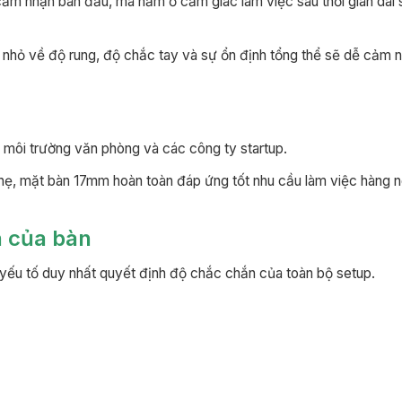
 cảm nhận ban đầu, mà nằm ở cảm giác làm việc sau thời gian dài
t nhỏ về độ rung, độ chắc tay và sự ổn định tổng thể sẽ dễ cảm n
ng môi trường văn phòng và các công ty startup.
hẹ, mặt bàn 17mm hoàn toàn đáp ứng tốt nhu cầu làm việc hàng 
n của bàn
yếu tố duy nhất quyết định độ chắc chắn của toàn bộ setup.