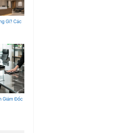
ng Gì? Các
n Giám Đốc