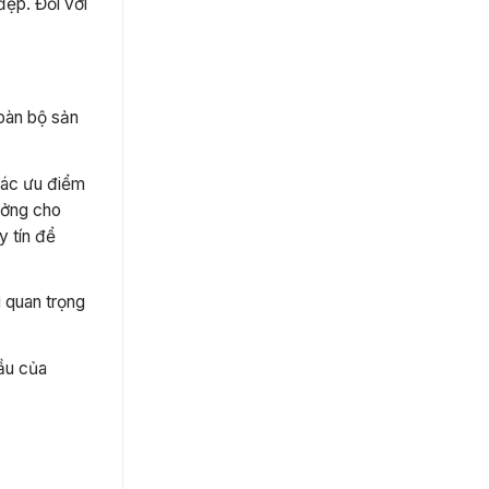
đẹp. Đối với
toàn bộ sản
 các ưu điểm
tưởng cho
 tín để
i quan trọng
cầu của