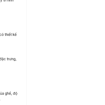
 trì hình
có thiết kế
đặc trưng,
của ghế, độ
.