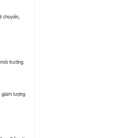
di chuyển,
 môi trường
úp giảm lượng