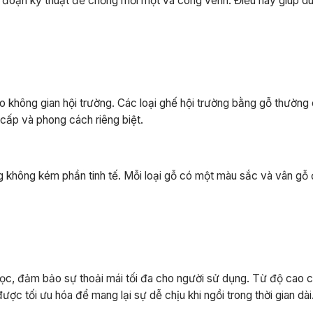
đoạn kỹ thuật để chống mối mọt và cong vênh. Điều này giúp duy
o không gian hội trường. Các loại ghế hội trường bằng gỗ thường 
 cấp và phong cách riêng biệt.
không kém phần tinh tế. Mỗi loại gỗ có một màu sắc và vân gỗ 
học, đảm bảo sự thoải mái tối đa cho người sử dụng. Từ độ cao 
c tối ưu hóa để mang lại sự dễ chịu khi ngồi trong thời gian dài