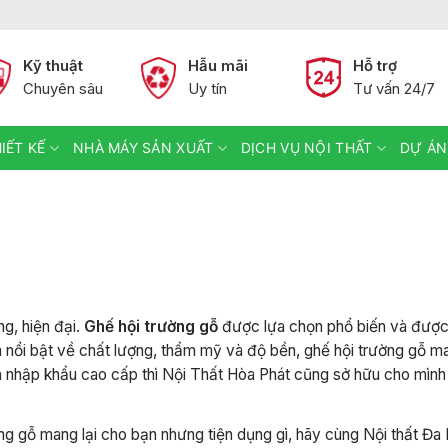
Kỹ thuật
Hẫu mãi
Hỗ trợ
Chuyên sâu
Uy tín
Tư vấn 24/7
IẾT KẾ
NHÀ MÁY SẢN XUẤT
DỊCH VỤ NỘI THẤT
DỰ ÁN
g, hiện đại.
Ghế hội trường gỗ
được lựa chọn phổ biến và đượ
m nổi bật về chất lượng, thẩm mỹ và độ bền, ghế hội trường gỗ ma
 và nhập khẩu cao cấp thì Nội Thất Hòa Phát cũng sở hữu cho mìn
ng gỗ mang lại cho bạn nhưng tiện dụng gì, hãy cùng Nội thất Đa L