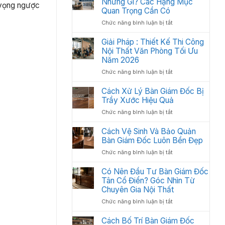
Những Gì? Các Hạng Mục
2026
t vọng ngược
Thất
Quan Trọng Cần Có
Văn
ở
Chức năng bình luận bị tắt
Phòng
Nội
Khoa
Thất
Giải Pháp : Thiết Kế Thi Công
Học:
Văn
Nội Thất Văn Phòng Tối Ưu
Cách
Phòng
Sắp
Năm 2026
Gồm
Xếp
ở
Chức năng bình luận bị tắt
Những
Tối
Giải
Gì?
Ưu
Pháp
Cách Xử Lý Bàn Giám Đốc Bị
Các
Không
:
Trầy Xước Hiệu Quả
Hạng
Gian
Thiết
Mục
2026
ở
Chức năng bình luận bị tắt
Kế
Quan
Cách
Thi
Trọng
Xử
Cách Vệ Sinh Và Bảo Quản
Công
Cần
Lý
Bàn Giám Đốc Luôn Bền Đẹp
Nội
Có
Bàn
Thất
ở
Chức năng bình luận bị tắt
Giám
Văn
Cách
Đốc
Phòng
Vệ
Có Nên Đầu Tư Bàn Giám Đốc
Bị
Tối
Sinh
Tân Cổ Điển? Góc Nhìn Từ
Trầy
Ưu
Và
Chuyên Gia Nội Thất
Xước
Năm
Bảo
Hiệu
2026
ở
Chức năng bình luận bị tắt
Quản
Quả
Có
Bàn
Nên
Cách Bố Trí Bàn Giám Đốc
Giám