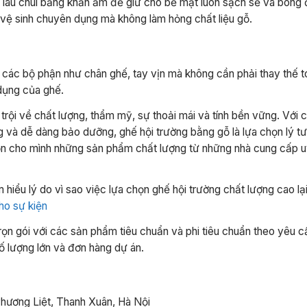
 lau chùi bằng khăn ẩm để giữ cho bề mặt luôn sạch sẽ và bóng 
 vệ sinh chuyên dụng mà không làm hỏng chất liệu gỗ.
 các bộ phận như chân ghế, tay vịn mà không cần phải thay thế 
 dụng của ghế.
 trội về chất lượng, thẩm mỹ, sự thoải mái và tính bền vững. Với
ờng và dễ dàng bảo dưỡng, ghế hội trường bằng gỗ là lựa chọn lý 
ọn cho mình những sản phẩm chất lượng từ những nhà cung cấp uy
hiểu lý do vì sao việc lựa chọn ghế hội trường chất lượng cao lạ
ho sự kiện
trọn gói với các sản phẩm tiêu chuẩn và phi tiêu chuẩn theo yêu 
ố lượng lớn và đơn hàng dự án.
Phương Liệt, Thanh Xuân, Hà Nội