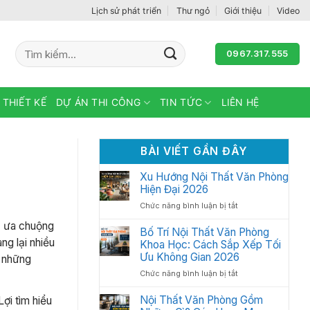
Lịch sử phát triển
Thư ngỏ
Giới thiệu
Video
Tìm
0967.317.555
kiếm:
 THIẾT KẾ
DỰ ÁN THI CÔNG
TIN TỨC
LIÊN HỆ
BÀI VIẾT GẦN ĐÂY
Xu Hướng Nội Thất Văn Phòng
Hiện Đại 2026
ở
Chức năng bình luận bị tắt
Xu
c ưa chuộng
Hướng
Bố Trí Nội Thất Văn Phòng
Nội
ng lại nhiều
Khoa Học: Cách Sắp Xếp Tối
Thất
Ưu Không Gian 2026
h những
Văn
ở
Chức năng bình luận bị tắt
Phòng
Bố
Hiện
Trí
Nội Thất Văn Phòng Gồm
Đại
ợi tìm hiểu
Nội