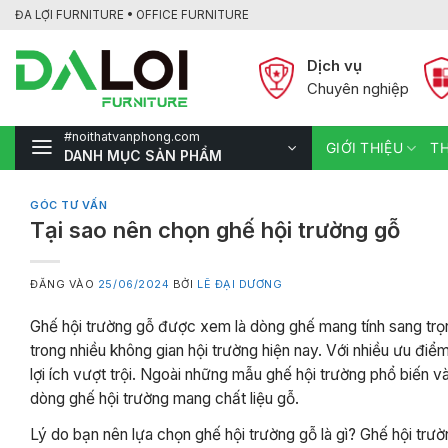
Bỏ
ĐA LỢI FURNITURE • OFFICE FURNITURE
qua
nội
Dịch vụ
dung
Chuyên nghiệp
#noithatvanphong.com
GIỚI THIỆU
TH
DANH MỤC SẢN PHẨM
GÓC TƯ VẤN
Tại sao nên chọn ghế hội trường gỗ
ĐĂNG VÀO
25/06/2024
BỞI
LÊ ĐẠI DƯƠNG
Ghế hội trường gỗ được xem là dòng ghế mang tính sang trọn
trong nhiều không gian hội trường hiện nay. Với nhiều ưu điể
lợi ích vượt trội. Ngoài những mẫu ghế hội trường phổ biến
dòng ghế hội trường mang chất liệu gỗ.
Lý do bạn nên lựa chọn ghế hội trường gỗ là gì? Ghế hội trườ