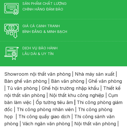
SẢN PHẨM CHẤT LƯỢNG
CHÍNH HÃNG ĐẢM BẢO
GIÁ CẢ CẠNH TRANH
BÌNH ĐẲNG & MINH BẠCH
DỊCH VỤ BẢO HÀNH
LÂU DÀI & UY TÍN
Showroom nội thất văn phòng
|
Nhà máy sản xuất
|
Bàn ghế văn phòng
|
Bàn văn phòng
|
Ghế văn phòng
|
Tủ văn phòng
|
Ghế hội trường nhập khẩu
|
Thiết kế
nội thất văn phòng
|
Nội thất khu công nghiệp
|
Cụm
bàn làm việc
|
Ốp tường tiêu âm
|
Thi công phòng giám
đốc
|
Thi công phòng nhân viên
|
Thi công phòng
họp
|
Thi công quầy giao dịch
|
Thi công sảnh văn
phòng
|
Vách ngăn văn phòng
|
Nội thất văn phòng
|