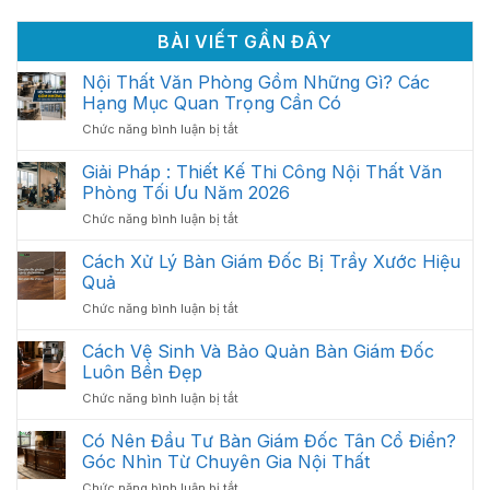
BÀI VIẾT GẦN ĐÂY
Nội Thất Văn Phòng Gồm Những Gì? Các
Hạng Mục Quan Trọng Cần Có
ở
Chức năng bình luận bị tắt
Nội
Thất
Giải Pháp : Thiết Kế Thi Công Nội Thất Văn
Văn
Phòng Tối Ưu Năm 2026
Phòng
ở
Chức năng bình luận bị tắt
Gồm
Giải
Những
Pháp
Cách Xử Lý Bàn Giám Đốc Bị Trầy Xước Hiệu
Gì?
:
Các
Quả
Thiết
Hạng
ở
Chức năng bình luận bị tắt
Kế
Mục
Cách
Thi
Quan
Xử
Cách Vệ Sinh Và Bảo Quản Bàn Giám Đốc
Công
Trọng
Lý
Nội
Luôn Bền Đẹp
Cần
Bàn
Thất
Có
ở
Chức năng bình luận bị tắt
Giám
Văn
Cách
Đốc
Phòng
Vệ
Có Nên Đầu Tư Bàn Giám Đốc Tân Cổ Điển?
Bị
Tối
Sinh
Trầy
Góc Nhìn Từ Chuyên Gia Nội Thất
Ưu
Và
Xước
Năm
ở
Chức năng bình luận bị tắt
Bảo