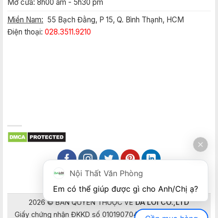
Mở cửa: 8h00 am - 5h30 pm
Miền Nam:
55 Bạch Đằng, P 15, Q. Bình Thạnh, HCM
Điện thoại:
028.3511.9210
Nội Thất Văn Phòng
Em có thể giúp được gì cho Anh/Chị ạ? 
2026 © BẢN QUYỀN THUỘC VỀ
DA LOI CO.,LTD
Giấy chứng nhận ĐKKD số 0101907041 do Sở Kế hoạch và