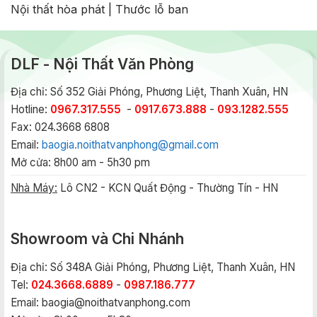
Nội thất hòa phát
|
Thước lỗ ban
DLF - Nội Thất Văn Phòng
Địa chỉ: Số 352 Giải Phóng, Phương Liệt, Thanh Xuân, HN
Hotline:
0967.317.555
-
0917.673.888
-
093.1282.555
Fax: 024.3668 6808
Email:
baogia.noithatvanphong@gmail.com
Mở cửa: 8h00 am - 5h30 pm
Nhà Máy:
Lô CN2 - KCN Quất Động - Thường Tín - HN
Showroom và Chi Nhánh
Địa chỉ: Số 348A Giải Phóng, Phương Liệt, Thanh Xuân, HN
Tel:
024.3668.6889
-
0987.186.777
Email:
baogia@noithatvanphong.com