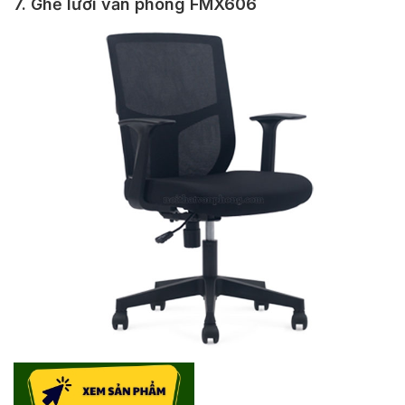
7. Ghế lưới văn phòng FMX606