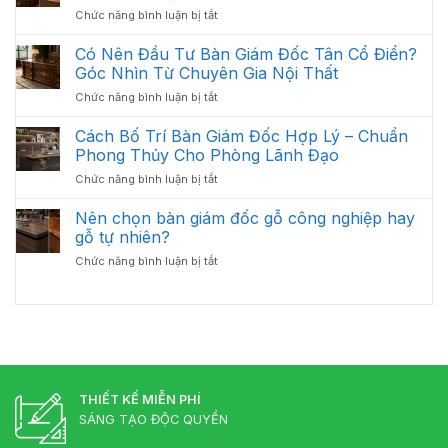
Bàn
Thất
Có
ở
Chức năng bình luận bị tắt
Giám
Văn
Cách
Đốc
Phòng
Vệ
Có Nên Đầu Tư Bàn Giám Đốc Tân Cổ Điển?
Bị
Tối
Sinh
Trầy
Góc Nhìn Từ Chuyên Gia Nội Thất
Ưu
Và
Xước
Năm
ở
Chức năng bình luận bị tắt
Bảo
Hiệu
2026
Có
Quản
Quả
Nên
Cách Bố Trí Bàn Giám Đốc Hợp Lý – Chuẩn
Bàn
Đầu
Giám
Phong Thủy Cho Phòng Lãnh Đạo
Tư
Đốc
ở
Chức năng bình luận bị tắt
Bàn
Luôn
Cách
Giám
Bền
Bố
Nên chọn bàn giám đốc gỗ công nghiệp hay
Đốc
Đẹp
Trí
Tân
gỗ tự nhiên?
Bàn
Cổ
ở
Chức năng bình luận bị tắt
Giám
Điển?
Nên
Đốc
Góc
chọn
Hợp
Nhìn
bàn
Lý
Từ
giám
–
Chuyên
đốc
Chuẩn
Gia
gỗ
Phong
Nội
công
Thủy
Thất
nghiệp
THIẾT KẾ MIỄN PHÍ
Cho
hay
Phòng
SÁNG TẠO ĐỘC QUYỀN
gỗ
Lãnh
tự