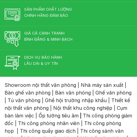
Đạo
nhiên?
SẢN PHẨM CHẤT LƯỢNG
CHÍNH HÃNG ĐẢM BẢO
GIÁ CẢ CẠNH TRANH
BÌNH ĐẲNG & MINH BẠCH
DỊCH VỤ BẢO HÀNH
LÂU DÀI & UY TÍN
Showroom nội thất văn phòng
|
Nhà máy sản xuất
|
Bàn ghế văn phòng
|
Bàn văn phòng
|
Ghế văn phòng
|
Tủ văn phòng
|
Ghế hội trường nhập khẩu
|
Thiết kế
nội thất văn phòng
|
Nội thất khu công nghiệp
|
Cụm
bàn làm việc
|
Ốp tường tiêu âm
|
Thi công phòng giám
đốc
|
Thi công phòng nhân viên
|
Thi công phòng
họp
|
Thi công quầy giao dịch
|
Thi công sảnh văn