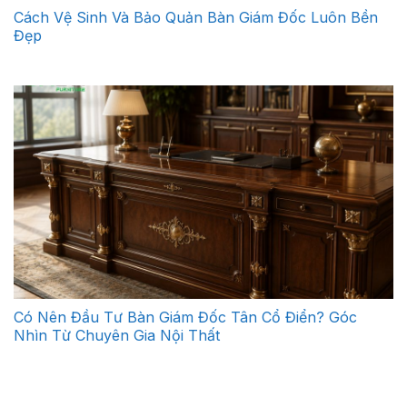
Cách Vệ Sinh Và Bảo Quản Bàn Giám Đốc Luôn Bền
Đẹp
Có Nên Đầu Tư Bàn Giám Đốc Tân Cổ Điển? Góc
Nhìn Từ Chuyên Gia Nội Thất