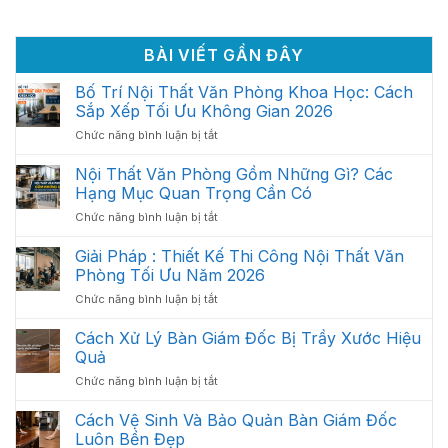
BÀI VIẾT GẦN ĐÂY
Bố Trí Nội Thất Văn Phòng Khoa Học: Cách
Sắp Xếp Tối Ưu Không Gian 2026
ở
Chức năng bình luận bị tắt
Bố
Trí
Nội Thất Văn Phòng Gồm Những Gì? Các
Nội
Hạng Mục Quan Trọng Cần Có
Thất
ở
Chức năng bình luận bị tắt
Văn
Nội
Phòng
Thất
Giải Pháp : Thiết Kế Thi Công Nội Thất Văn
Khoa
Văn
Học:
Phòng Tối Ưu Năm 2026
Phòng
Cách
ở
Chức năng bình luận bị tắt
Gồm
Sắp
Giải
Những
Xếp
Pháp
Cách Xử Lý Bàn Giám Đốc Bị Trầy Xước Hiệu
Gì?
Tối
:
Các
Quả
Ưu
Thiết
Hạng
Không
ở
Chức năng bình luận bị tắt
Kế
Mục
Gian
Cách
Thi
Quan
2026
Xử
Cách Vệ Sinh Và Bảo Quản Bàn Giám Đốc
Công
Trọng
Lý
Nội
Luôn Bền Đẹp
Cần