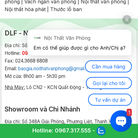
phòng
|
Vách ngăn văn phòng
|
Nội thất văn phòng
|
Nội thất hòa phát
|
Thước lỗ ban
DLF - Nội Thất Văn Phòng
Nội Thất Văn Phòng
Địa chỉ: Số 352 Giải Phóng, Phương Liệt, Thanh Xuân, HN
Em có thể giúp được gì cho Anh/Chị ạ? 
Hotline:
0967.317.555
-
0917.673.888
-
093.1282.555
Fax: 024.3668 6808
Cần mua hàng
Email:
baogia.noithatvanphong@gmail.com
Mở cửa: 8h00 am - 5h30 pm
Gọi lại cho tôi
Nhà Máy:
Lô CN2 - KCN Quất Động - Thường Tín - HN
Tư vấn dự án
Showroom và Chi Nhánh
1
Địa chỉ: Số 348A Giải Phóng, Phương Liệt, Thanh Xuân, HN
Tel:
024.3668.6889
-
0987.186.777
Hotline:
0967.317.555
-
Email:
baogia@noithatvanphong.com