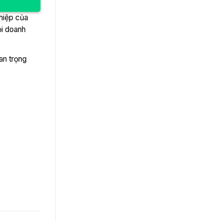
hiệp của
ọi doanh
an trọng