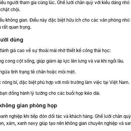
ều người tham gia cùng lúc. Ghế lưới chân quỳ với kiểu dáng nhỏ
chật chội.
iều không gian. Điều này đặc biệt hữu ích cho các văn phòng nh
 rất quan trọng.
gười dùng
ánh giá cao về sự thoải mái nhờ thiết kế công thái học:
g cong cột sống, giúp giảm áp lực lên lưng và vai khi ngồi lâu.
 ngừa tình trạng tê chân hoặc mỏi mệt.
 nóng bí, đặc biệt phù hợp với môi trường làm việc tại Việt Nam.
bạn đồng hành lý tưởng cho các buổi họp kéo dài.
 không gian phòng họp
anh nghiệp khi tiếp đón đối tác và khách hàng. Ghế lưới chân quỳ
đen, xám, xanh navy giúp tạo nên không gian chuyên nghiệp và san