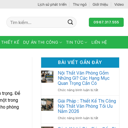
Lịch sử phát triển
Thư ngỏ
Giới thiệu
Video
Tìm
0967.317.555
kiếm:
 THIẾT KẾ
DỰ ÁN THI CÔNG
TIN TỨC
LIÊN HỆ
BÀI VIẾT GẦN ĐÂY
Nội Thất Văn Phòng Gồm
Những Gì? Các Hạng Mục
Quan Trọng Cần Có
ở
Chức năng bình luận bị tắt
n trọng. Để
Nội
một trong
Thất
Giải Pháp : Thiết Kế Thi Công
Văn
Nội Thất Văn Phòng Tối Ưu
 cho phòng
Phòng
Năm 2026
Gồm
ở
Chức năng bình luận bị tắt
Những
Giải
Gì?
Pháp