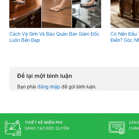
Cách Vệ Sinh Và Bảo Quản Bàn Giám Đốc
Có Nên Đầu 
Luôn Bền Đẹp
Điển? Góc Nh
Để lại một bình luận
Bạn phải
đăng nhập
để gửi bình luận.
THIẾT KẾ MIỄN PHÍ
SẢN 
SÁNG TẠO ĐỘC QUYỀN
CHÍN