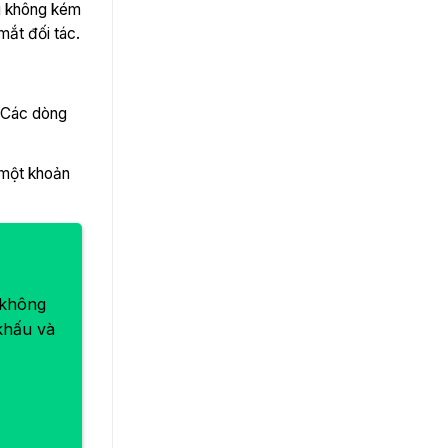
ng không kém
mắt đối tác.
. Các dòng
 một khoản
 không
khấu và