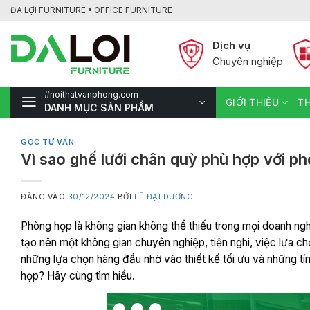
Bỏ
ĐA LỢI FURNITURE • OFFICE FURNITURE
qua
nội
Dịch vụ
dung
Chuyên nghiệp
#noithatvanphong.com
GIỚI THIỆU
TH
DANH MỤC SẢN PHẨM
GÓC TƯ VẤN
Vì sao ghế lưới chân quỳ phù hợp với p
ĐĂNG VÀO
30/12/2024
BỞI
LÊ ĐẠI DƯƠNG
Phòng họp là không gian không thể thiếu trong mọi doanh nghi
tạo nên một không gian chuyên nghiệp, tiện nghi, việc lựa ch
những lựa chọn hàng đầu nhờ vào thiết kế tối ưu và những tín
họp? Hãy cùng tìm hiểu.