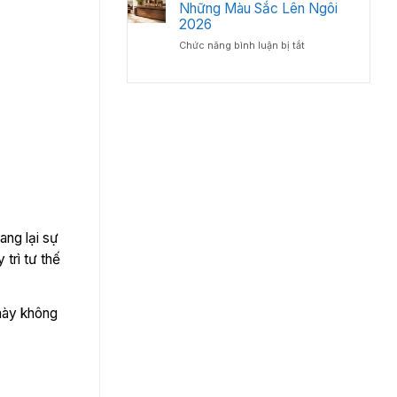
bàn
Những Màu Sắc Lên Ngôi
Lý
Chuyên
giám
2026
–
Gia
đốc
Chuẩn
Nội
ở
Chức năng bình luận bị tắt
gỗ
Phong
Thất
Bàn
công
Thủy
Giám
nghiệp
Cho
Đốc
hay
Phòng
Màu
gỗ
Lãnh
Gì
tự
Đạo
Đẹp?
nhiên?
Những
Màu
Sắc
Lên
Ngôi
2026
ang lại sự
trì tư thế
 này không