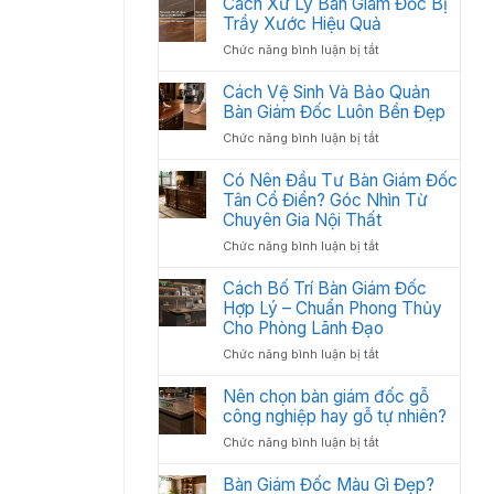
Cách Xử Lý Bàn Giám Đốc Bị
Các
:
Trầy Xước Hiệu Quả
Hạng
Thiết
Mục
ở
Chức năng bình luận bị tắt
Kế
Quan
Cách
Thi
Trọng
Xử
Cách Vệ Sinh Và Bảo Quản
Công
Cần
Lý
Bàn Giám Đốc Luôn Bền Đẹp
Nội
Có
Bàn
Thất
ở
Chức năng bình luận bị tắt
Giám
Văn
Cách
Đốc
Phòng
Vệ
Có Nên Đầu Tư Bàn Giám Đốc
Bị
Tối
Sinh
Tân Cổ Điển? Góc Nhìn Từ
Trầy
Ưu
Và
Chuyên Gia Nội Thất
Xước
Năm
Bảo
Hiệu
2026
ở
Chức năng bình luận bị tắt
Quản
Quả
Có
Bàn
Nên
Cách Bố Trí Bàn Giám Đốc
Giám
Đầu
Hợp Lý – Chuẩn Phong Thủy
Đốc
Tư
Luôn
Cho Phòng Lãnh Đạo
Bàn
Bền
ở
Chức năng bình luận bị tắt
Giám
Đẹp
Cách
Đốc
Bố
Nên chọn bàn giám đốc gỗ
Tân
Trí
công nghiệp hay gỗ tự nhiên?
Cổ
Bàn
Điển?
ở
Chức năng bình luận bị tắt
Giám
Góc
Nên
Đốc
Nhìn
chọn
Bàn Giám Đốc Màu Gì Đẹp?
Hợp
Từ