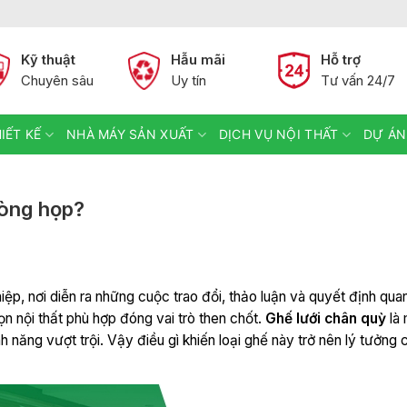
Kỹ thuật
Hẫu mãi
Hỗ trợ
Chuyên sâu
Uy tín
Tư vấn 24/7
IẾT KẾ
NHÀ MÁY SẢN XUẤT
DỊCH VỤ NỘI THẤT
DỰ ÁN
hòng họp?
ệp, nơi diễn ra những cuộc trao đổi, thảo luận và quyết định qua
ọn nội thất phù hợp đóng vai trò then chốt.
Ghế lưới chân quỳ
là 
h năng vượt trội. Vậy điều gì khiến loại ghế này trở nên lý tưởng