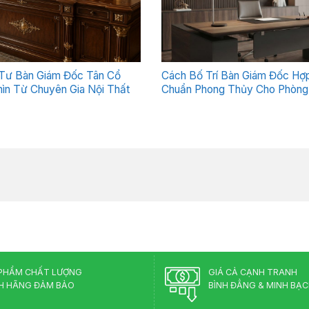
Tư Bàn Giám Đốc Tân Cổ
Cách Bố Trí Bàn Giám Đốc Hợp
ìn Từ Chuyên Gia Nội Thất
Chuẩn Phong Thủy Cho Phòng
PHẨM CHẤT LƯỢNG
GIÁ CẢ CẠNH TRANH
H HÃNG ĐẢM BẢO
BÌNH ĐẲNG & MINH BẠ