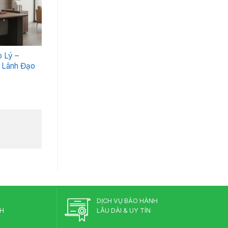
 Lý –
 Lãnh Đạo
DỊCH VỤ BẢO HÀNH
CH
LÂU DÀI & UY TÍN