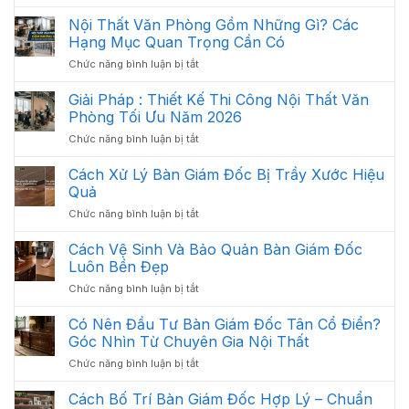
Bố
Phòng
Trí
Hiện
Nội Thất Văn Phòng Gồm Những Gì? Các
Nội
Đại
Hạng Mục Quan Trọng Cần Có
Thất
2026
ở
Chức năng bình luận bị tắt
Văn
Nội
Phòng
Thất
Giải Pháp : Thiết Kế Thi Công Nội Thất Văn
Khoa
Văn
Học:
Phòng Tối Ưu Năm 2026
Phòng
Cách
ở
Chức năng bình luận bị tắt
Gồm
Sắp
Giải
Những
Xếp
Pháp
Cách Xử Lý Bàn Giám Đốc Bị Trầy Xước Hiệu
Gì?
Tối
:
Các
Quả
Ưu
Thiết
Hạng
Không
ở
Chức năng bình luận bị tắt
Kế
Mục
Gian
Cách
Thi
Quan
2026
Xử
Cách Vệ Sinh Và Bảo Quản Bàn Giám Đốc
Công
Trọng
Lý
Nội
Luôn Bền Đẹp
Cần
Bàn
Thất
Có
ở
Chức năng bình luận bị tắt
Giám
Văn
Cách
Đốc
Phòng
Vệ
Có Nên Đầu Tư Bàn Giám Đốc Tân Cổ Điển?
Bị
Tối
Sinh
Trầy
Góc Nhìn Từ Chuyên Gia Nội Thất
Ưu
Và
Xước
Năm
ở
Chức năng bình luận bị tắt
Bảo
Hiệu
2026
Có
Quản
Quả
Nên
Cách Bố Trí Bàn Giám Đốc Hợp Lý – Chuẩn
Bàn
Đầu