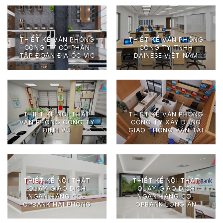
THIẾT KẾ VĂN PHÒNG
THIẾT KẾ VĂN PHÒNG
CÔNG TY CỔ PHẨN
CÔNG TY TNHH
TẬP ĐOÀN ĐỊA ỐC VIC
DAINESE VIỆT NAM
THIẾT KẾ NỘI THẤT
THIẾT KẾ VĂN PHÒNG
VĂN PHÒNG CÔNG TY
CÔNG TY XÂY DỰNG
ĐÌNH VŨ
GIAO THÔNG VẬN TẢI
THIẾT KẾ NỘI THẤT
THIẾT KẾ NỘI THẤT
QUẦY GIAO DỊCH
QUẦY GIAO DỊCH
NGÂN HÀNG CO-
NGÂN HÀNG CO-
OPBANK HẢI PHÒNG
OPBANK LONG AN