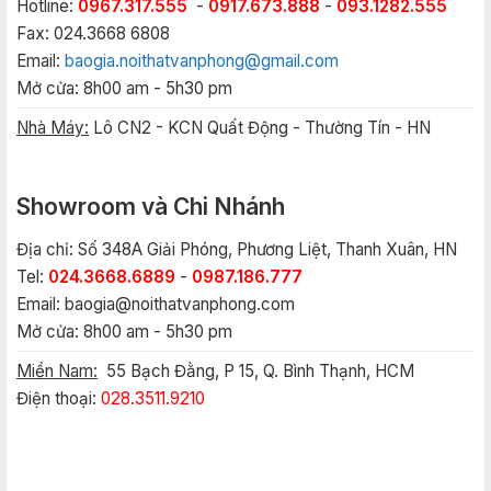
Hotline:
0967.317.555
-
0917.673.888
-
093.1282.555
Fax: 024.3668 6808
Email:
baogia.noithatvanphong@gmail.com
Mở cửa: 8h00 am - 5h30 pm
Nhà Máy:
Lô CN2 - KCN Quất Động - Thường Tín - HN
Showroom và Chi Nhánh
Địa chỉ: Số 348A Giải Phóng, Phương Liệt, Thanh Xuân, HN
Tel:
024.3668.6889
-
0987.186.777
Email:
baogia@noithatvanphong.com
Mở cửa: 8h00 am - 5h30 pm
Miền Nam:
55 Bạch Đằng, P 15, Q. Bình Thạnh, HCM
Điện thoại:
028.3511.9210