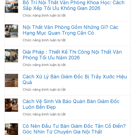
Bố Trí Nội Thất Văn Phòng Khoa Học: Cách
Nội
Sắp Xếp Tối Ưu Không Gian 2026
Thất
ở
Chức năng bình luận bị tắt
Văn
Bố
Phòng
Trí
Hiện
Nội Thất Văn Phòng Gồm Những Gì? Các
Nội
Đại
Hạng Mục Quan Trọng Cần Có
Thất
2026
ở
Chức năng bình luận bị tắt
Văn
Nội
Phòng
Thất
Giải Pháp : Thiết Kế Thi Công Nội Thất Văn
Khoa
Văn
Học:
Phòng Tối Ưu Năm 2026
Phòng
Cách
ở
Chức năng bình luận bị tắt
Gồm
Sắp
Giải
Những
Xếp
Pháp
Cách Xử Lý Bàn Giám Đốc Bị Trầy Xước Hiệu
Gì?
Tối
:
Các
Quả
Ưu
Thiết
Hạng
Không
ở
Chức năng bình luận bị tắt
Kế
Mục
Gian
Cách
Thi
Quan
2026
Xử
Cách Vệ Sinh Và Bảo Quản Bàn Giám Đốc
Công
Trọng
Lý
Nội
Luôn Bền Đẹp
Cần
Bàn
Thất
Có
ở
Chức năng bình luận bị tắt
Giám
Văn
Cách
Đốc
Phòng
Vệ
Có Nên Đầu Tư Bàn Giám Đốc Tân Cổ Điển?
Bị
Tối
Sinh
Trầy
Góc Nhìn Từ Chuyên Gia Nội Thất
Ưu
Và