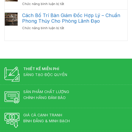
Xước
Năm
ở
Chức năng bình luận bị tắt
Bảo
Hiệu
2026
Có
Quản
Quả
Nên
Cách Bố Trí Bàn Giám Đốc Hợp Lý – Chuẩn
Bàn
Đầu
Giám
Phong Thủy Cho Phòng Lãnh Đạo
Tư
Đốc
ở
Chức năng bình luận bị tắt
Bàn
Luôn
Cách
Giám
Bền
Bố
Đốc
Đẹp
Trí
Tân
Bàn
Cổ
Giám
Điển?
Đốc
Góc
Hợp
Nhìn
Lý
THIẾT KẾ MIỄN PHÍ
Từ
–
Chuyên
SÁNG TẠO ĐỘC QUYỀN
Chuẩn
Gia
Phong
Nội
Thủy
Thất
SẢN PHẨM CHẤT LƯỢNG
Cho
CHÍNH HÃNG ĐẢM BẢO
Phòng
Lãnh
Đạo
GIÁ CẢ CẠNH TRANH
BÌNH ĐẲNG & MINH BẠCH