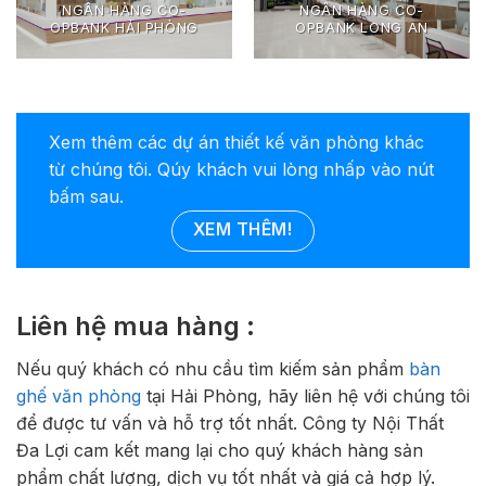
NGÂN HÀNG CO-
NGÂN HÀNG CO-
OPBANK HẢI PHÒNG
OPBANK LONG AN
Xem thêm các dự án thiết kế văn phòng khác
từ chúng tôi. Qúy khách vui lòng nhấp vào nút
bấm sau.
XEM THÊM!
Liên hệ mua hàng :
Nếu quý khách có nhu cầu tìm kiếm sản phẩm
bàn
ghế văn phòng
tại Hải Phòng, hãy liên hệ với chúng tôi
để được tư vấn và hỗ trợ tốt nhất. Công ty Nội Thất
Đa Lợi cam kết mang lại cho quý khách hàng sản
phẩm chất lượng, dịch vụ tốt nhất và giá cả hợp lý.