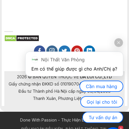
Nội Thất Văn Phòng
Em có thể giúp được gì cho Anh/Chị ạ? 
2026 © BẢN QUYỀN THUỘC VỀ
DA LOI CO.,LTD
Giấy chứng nhận ĐKKD số 0101907041 do Sở Kế hoạch và
Cần mua hàng
Đầu tư Thành phố Hà Nội cấp ngày 05/04/2006
Thanh Xuân, Phương Liệt, Hà Nội
Gọi lại cho tôi
Tư vấn dự án
Done With Passion - Thực Hiện Bằng Đam Mê
ĐIỀU KHOẢN ĐỀU KIỆN
BẢO MẬT THÔNG TIN