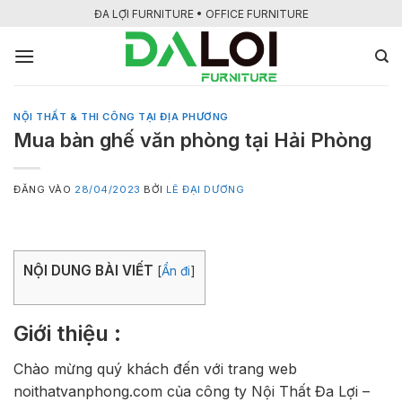
Bỏ
ĐA LỢI FURNITURE • OFFICE FURNITURE
qua
nội
dung
NỘI THẤT & THI CÔNG TẠI ĐỊA PHƯƠNG
Mua bàn ghế văn phòng tại Hải Phòng
ĐĂNG VÀO
28/04/2023
BỞI
LÊ ĐẠI DƯƠNG
NỘI DUNG BÀI VIẾT
[
Ẩn đi
]
Giới thiệu :
Chào mừng quý khách đến với trang web
noithatvanphong.com của công ty Nội Thất Đa Lợi –