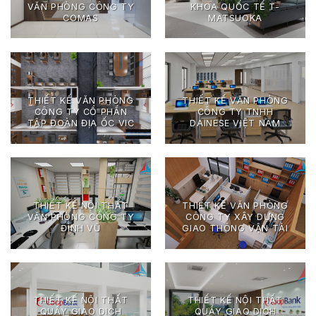
VĂN PHÒNG CÔNG TY
KHOA QUỐC TẾ T-
COMAS
MATSUOKA
THIẾT KẾ VĂN PHÒNG
THIẾT KẾ VĂN PHÒNG
CÔNG TY CỔ PHẨN
CÔNG TY TNHH
TẬP ĐOÀN ĐỊA ỐC VIC
DAINESE VIỆT NAM
THIẾT KẾ NỘI THẤT
THIẾT KẾ VĂN PHÒNG
VĂN PHÒNG CÔNG TY
CÔNG TY XÂY DỰNG
ĐÌNH VŨ
GIAO THÔNG VẬN TẢI
THIẾT KẾ NỘI THẤT
THIẾT KẾ NỘI THẤT
QUẦY GIAO DỊCH
QUẦY GIAO DỊCH