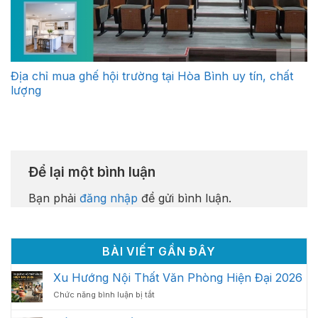
Địa chỉ mua ghế hội trường tại Hòa Bình uy tín, chất
lượng
Để lại một bình luận
Bạn phải
đăng nhập
để gửi bình luận.
BÀI VIẾT GẦN ĐÂY
Xu Hướng Nội Thất Văn Phòng Hiện Đại 2026
ở
Chức năng bình luận bị tắt
Xu
Hướng