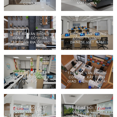
COMAS
MATSUOKA
THIẾT KẾ VĂN PHÒNG
THIẾT KẾ VĂN PHÒNG
CÔNG TY CỔ PHẨN
CÔNG TY TNHH
TẬP ĐOÀN ĐỊA ỐC VIC
DAINESE VIỆT NAM
THIẾT KẾ NỘI THẤT
THIẾT KẾ VĂN PHÒNG
VĂN PHÒNG CÔNG TY
CÔNG TY XÂY DỰNG
ĐÌNH VŨ
GIAO THÔNG VẬN TẢI
THIẾT KẾ NỘI THẤT
THIẾT KẾ NỘI THẤT
QUẦY GIAO DỊCH
QUẦY GIAO DỊCH
NGÂN HÀNG CO-
NGÂN HÀNG CO-