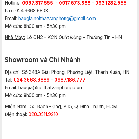
Hotline:
0967.317.555
-
0917.673.888
-
093.1282.555
Fax: 024.3668 6808
Email:
baogia.noithatvanphong@gmail.com
Mở cửa: 8h00 am - 5h30 pm
Nhà Máy:
Lô CN2 - KCN Quất Động - Thường Tín - HN
Showroom và Chi Nhánh
Địa chỉ: Số 348A Giải Phóng, Phương Liệt, Thanh Xuân, HN
Tel:
024.3668.6889
-
0987.186.777
Email:
baogia@noithatvanphong.com
Mở cửa: 8h00 am - 5h30 pm
Miền Nam:
55 Bạch Đằng, P 15, Q. Bình Thạnh, HCM
Điện thoại:
028.3511.9210