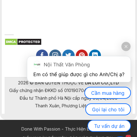
Nội Thất Văn Phòng
Em có thể giúp được gì cho Anh/Chị ạ? 
2026 © BẢN QUYỀN THUỘC VỀ
DA LOI CO.,LTD
Giấy chứng nhận ĐKKD số 0101907041 do Sở Kế hoạch và
Cần mua hàng
Đầu tư Thành phố Hà Nội cấp ngày 05/04/2006
Thanh Xuân, Phương Liệt, Hà Nội
Gọi lại cho tôi
Tư vấn dự án
Done With Passion - Thực Hiện Bằng Đam Mê