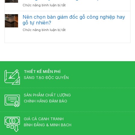
Tư
Đốc
ở
Chức năng bình luận bị tắt
Bàn
Luôn
Cách
Giám
Bền
Bố
Nên chọn bàn giám đốc gỗ công nghiệp hay
Đốc
Đẹp
Trí
Tân
gỗ tự nhiên?
Bàn
Cổ
ở
Chức năng bình luận bị tắt
Giám
Điển?
Nên
Đốc
Góc
chọn
Hợp
Nhìn
bàn
Lý
Từ
giám
–
Chuyên
đốc
Chuẩn
Gia
gỗ
Phong
Nội
công
Thủy
Thất
nghiệp
THIẾT KẾ MIỄN PHÍ
Cho
hay
Phòng
SÁNG TẠO ĐỘC QUYỀN
gỗ
Lãnh
tự
Đạo
nhiên?
SẢN PHẨM CHẤT LƯỢNG
CHÍNH HÃNG ĐẢM BẢO
GIÁ CẢ CẠNH TRANH
BÌNH ĐẲNG & MINH BẠCH