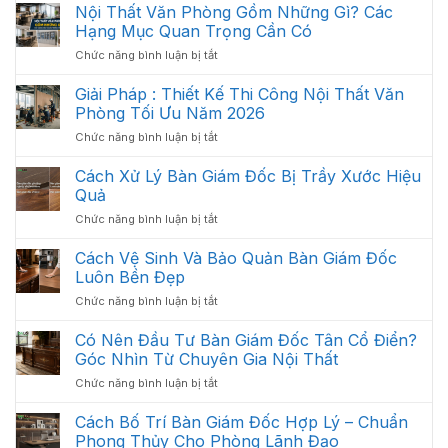
Trí
Nội Thất Văn Phòng Gồm Những Gì? Các
Nội
Hạng Mục Quan Trọng Cần Có
Thất
ở
Chức năng bình luận bị tắt
Văn
Nội
Phòng
Thất
Giải Pháp : Thiết Kế Thi Công Nội Thất Văn
Khoa
Văn
Học:
Phòng Tối Ưu Năm 2026
Phòng
Cách
ở
Chức năng bình luận bị tắt
Gồm
Sắp
Giải
Những
Xếp
Pháp
Cách Xử Lý Bàn Giám Đốc Bị Trầy Xước Hiệu
Gì?
Tối
:
Các
Quả
Ưu
Thiết
Hạng
Không
ở
Chức năng bình luận bị tắt
Kế
Mục
Gian
Cách
Thi
Quan
2026
Xử
Cách Vệ Sinh Và Bảo Quản Bàn Giám Đốc
Công
Trọng
Lý
Nội
Luôn Bền Đẹp
Cần
Bàn
Thất
Có
ở
Chức năng bình luận bị tắt
Giám
Văn
Cách
Đốc
Phòng
Vệ
Có Nên Đầu Tư Bàn Giám Đốc Tân Cổ Điển?
Bị
Tối
Sinh
Trầy
Góc Nhìn Từ Chuyên Gia Nội Thất
Ưu
Và
Xước
Năm
ở
Chức năng bình luận bị tắt
Bảo
Hiệu
2026
Có
Quản
Quả
Nên
Cách Bố Trí Bàn Giám Đốc Hợp Lý – Chuẩn
Bàn
Đầu
Giám
Phong Thủy Cho Phòng Lãnh Đạo