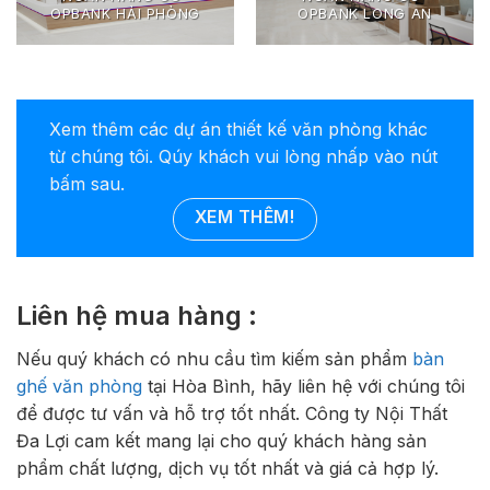
OPBANK HẢI PHÒNG
OPBANK LONG AN
Xem thêm các dự án thiết kế văn phòng khác
từ chúng tôi. Qúy khách vui lòng nhấp vào nút
bấm sau.
XEM THÊM!
Liên hệ mua hàng :
Nếu quý khách có nhu cầu tìm kiếm sản phẩm
bàn
ghế văn phòng
tại Hòa Bình, hãy liên hệ với chúng tôi
để được tư vấn và hỗ trợ tốt nhất. Công ty Nội Thất
Đa Lợi cam kết mang lại cho quý khách hàng sản
phẩm chất lượng, dịch vụ tốt nhất và giá cả hợp lý.