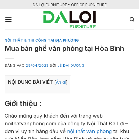
Bỏ
ĐA LỢI FURNITURE • OFFICE FURNITURE
qua
nội
dung
NỘI THẤT & THI CÔNG TẠI ĐỊA PHƯƠNG
Mua bàn ghế văn phòng tại Hòa Bình
ĐĂNG VÀO
28/04/2023
BỞI
LÊ ĐẠI DƯƠNG
NỘI DUNG BÀI VIẾT
[
Ẩn đi
]
Giới thiệu :
Chào mừng quý khách đến với trang web
noithatvanphong.com của công ty Nội Thất Đa Lợi –
đơn vị uy tín hàng đầu về
nội thất văn phòng
tại khu
vực Miền Bắc, bao gồm Hòa Bình và các huyện trực