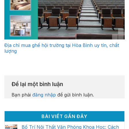
Địa chỉ mua ghế hội trường tại Hòa Bình uy tín, chất
lượng
Để lại một bình luận
Bạn phải
đăng nhập
để gửi bình luận.
BÀI VIẾT GẦN ĐÂY
Bố Trí Nội Thất Văn Phòng Khoa Học: Cách