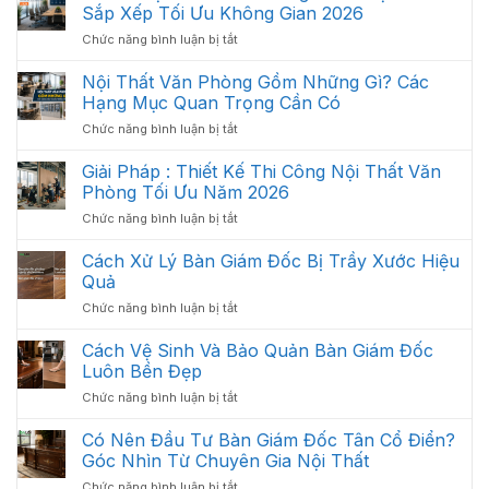
Sắp Xếp Tối Ưu Không Gian 2026
ở
Chức năng bình luận bị tắt
Bố
Trí
Nội Thất Văn Phòng Gồm Những Gì? Các
Nội
Hạng Mục Quan Trọng Cần Có
Thất
ở
Chức năng bình luận bị tắt
Văn
Nội
Phòng
Thất
Giải Pháp : Thiết Kế Thi Công Nội Thất Văn
Khoa
Văn
Học:
Phòng Tối Ưu Năm 2026
Phòng
Cách
ở
Chức năng bình luận bị tắt
Gồm
Sắp
Giải
Những
Xếp
Pháp
Cách Xử Lý Bàn Giám Đốc Bị Trầy Xước Hiệu
Gì?
Tối
:
Các
Quả
Ưu
Thiết
Hạng
Không
ở
Chức năng bình luận bị tắt
Kế
Mục
Gian
Cách
Thi
Quan
2026
Xử
Cách Vệ Sinh Và Bảo Quản Bàn Giám Đốc
Công
Trọng
Lý
Nội
Luôn Bền Đẹp
Cần
Bàn
Thất
Có
ở
Chức năng bình luận bị tắt
Giám
Văn
Cách
Đốc
Phòng
Vệ
Có Nên Đầu Tư Bàn Giám Đốc Tân Cổ Điển?
Bị
Tối
Sinh
Trầy
Góc Nhìn Từ Chuyên Gia Nội Thất
Ưu
Và
Xước
Năm
ở
Chức năng bình luận bị tắt
Bảo