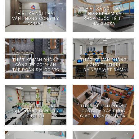
THIẾT KẾ NỘI THẤT
THIẾT KẾ NỘI THẤT
PHÒNG KHÁM ĐA
VĂN PHÒNG CÔNG TY
KHOA QUỐC TẾ T-
COMAS
MATSUOKA
THIẾT KẾ VĂN PHÒNG
THIẾT KẾ VĂN PHÒNG
CÔNG TY CỔ PHẨN
CÔNG TY TNHH
TẬP ĐOÀN ĐỊA ỐC VIC
DAINESE VIỆT NAM
THIẾT KẾ NỘI THẤT
THIẾT KẾ VĂN PHÒNG
VĂN PHÒNG CÔNG TY
CÔNG TY XÂY DỰNG
ĐÌNH VŨ
GIAO THÔNG VẬN TẢI