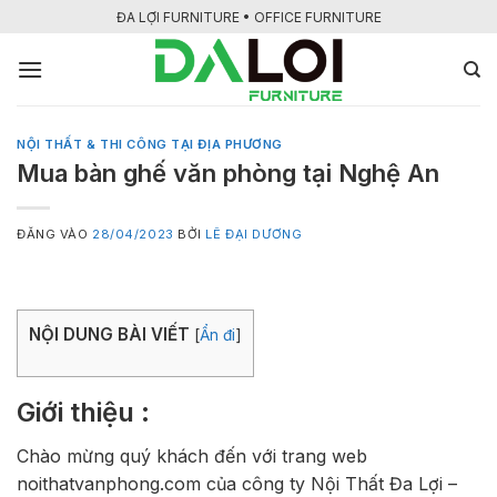
Bỏ
ĐA LỢI FURNITURE • OFFICE FURNITURE
qua
nội
dung
NỘI THẤT & THI CÔNG TẠI ĐỊA PHƯƠNG
Mua bàn ghế văn phòng tại Nghệ An
ĐĂNG VÀO
28/04/2023
BỞI
LÊ ĐẠI DƯƠNG
NỘI DUNG BÀI VIẾT
[
Ẩn đi
]
Giới thiệu :
Chào mừng quý khách đến với trang web
noithatvanphong.com của công ty Nội Thất Đa Lợi –