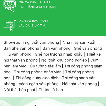
GIÁ CẢ CẠNH TRANH
BÌNH ĐẲNG & MINH BẠCH
DỊCH VỤ BẢO HÀNH
LÂU DÀI & UY TÍN
Showroom nội thất văn phòng
|
Nhà máy sản xuất
|
Bàn ghế văn phòng
|
Bàn văn phòng
|
Ghế văn phòng
|
Tủ văn phòng
|
Ghế hội trường nhập khẩu
|
Thiết kế
nội thất văn phòng
|
Nội thất khu công nghiệp
|
Cụm
bàn làm việc
|
Ốp tường tiêu âm
|
Thi công phòng giám
đốc
|
Thi công phòng nhân viên
|
Thi công phòng
họp
|
Thi công quầy giao dịch
|
Thi công sảnh văn
phòng
|
Vách ngăn văn phòng
|
Nội thất văn phòng
|
Nội thất hòa phát
|
Thước lỗ ban