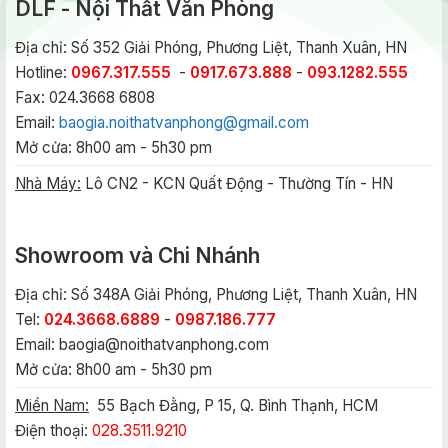
DLF - Nội Thất Văn Phòng
Địa chỉ: Số 352 Giải Phóng, Phương Liệt, Thanh Xuân, HN
Hotline:
0967.317.555
-
0917.673.888
-
093.1282.555
Fax: 024.3668 6808
Email:
baogia.noithatvanphong@gmail.com
Mở cửa: 8h00 am - 5h30 pm
Nhà Máy:
Lô CN2 - KCN Quất Động - Thường Tín - HN
Showroom và Chi Nhánh
Địa chỉ: Số 348A Giải Phóng, Phương Liệt, Thanh Xuân, HN
Tel:
024.3668.6889
-
0987.186.777
Email:
baogia@noithatvanphong.com
Mở cửa: 8h00 am - 5h30 pm
Miền Nam:
55 Bạch Đằng, P 15, Q. Bình Thạnh, HCM
Điện thoại:
028.3511.9210