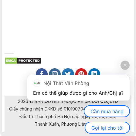
Nội Thất Văn Phòng
Em có thể giúp được gì cho Anh/Chị ạ? 
2026 © BẢN QUYỀN THUỘC VỀ
DA LOI CO.,LTD
Giấy chứng nhận ĐKKD số 0101907041 do Sở Kế hoạch và
Cần mua hàng
Đầu tư Thành phố Hà Nội cấp ngày 05/04/2006
Thanh Xuân, Phương Liệt, Hà Nội
Gọi lại cho tôi