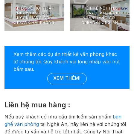
THIẾT KẾ NỘI THẤT
THIẾT KẾ NỘI THẤT
QUẦY GIAO DỊCH
QUẦY GIAO DỊCH
NGÂN HÀNG CO-
NGÂN HÀNG CO-
OPBANK HẢI PHÒNG
OPBANK LONG AN
Xem thêm các dự án thiết kế văn phòng khác
từ chúng tôi. Qúy khách vui lòng nhấp vào nút
bấm sau.
XEM THÊM!
Liên hệ mua hàng :
Nếu quý khách có nhu cầu tìm kiếm sản phẩm
bàn
ghế văn phòng
tại Nghệ An, hãy liên hệ với chúng tôi
để được tư vấn và hỗ trợ tốt nhất. Công ty Nội Thất