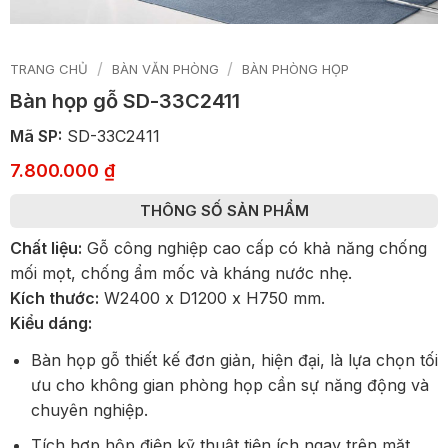
/
/
TRANG CHỦ
BÀN VĂN PHÒNG
BÀN PHÒNG HỌP
Bàn họp gỗ SD-33C2411
Mã SP:
SD-33C2411
7.800.000
₫
THÔNG SỐ SẢN PHẨM
Chất liệu:
Gỗ công nghiệp cao cấp có khả năng chống
mối mọt, chống ẩm mốc và kháng nước nhẹ.
Kích thước:
W2400 x D1200 x H750 mm.
Kiểu dáng:
Bàn họp gỗ thiết kế đơn giản, hiện đại, là lựa chọn tối
ưu cho không gian phòng họp cần sự năng động và
chuyên nghiệp.
Tích hợp hộp điện kỹ thuật tiện ích ngay trên mặt