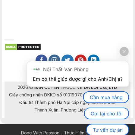
Nội Thất Văn Phòng
Em có thể giúp được gì cho Anh/Chị ạ? 
2026 © BẢN QUYỀN THUỘC VỀ
DA LOI CO.,LTD
Giấy chứng nhận ĐKKD số 0101907041 do Sở Kế hoạch và
Cần mua hàng
Đầu tư Thành phố Hà Nội cấp ngày 05/04/2006
Thanh Xuân, Phương Liệt, Hà Nội
Gọi lại cho tôi
Tư vấn dự án
Done With Passion - Thực Hiện Bằng Đam Mê