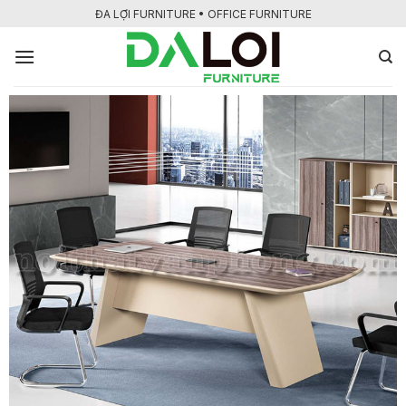
Bỏ
ĐA LỢI FURNITURE • OFFICE FURNITURE
qua
nội
dung