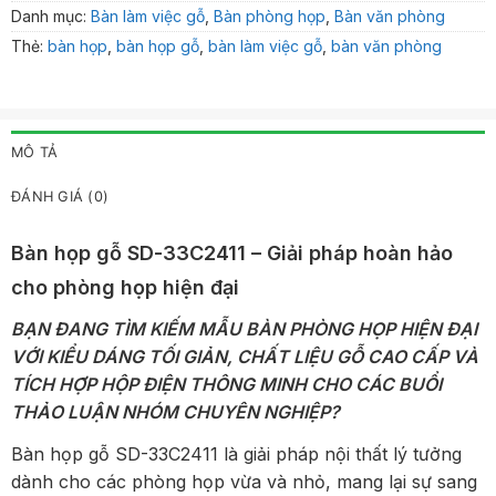
Danh mục:
Bàn làm việc gỗ
,
Bàn phòng họp
,
Bàn văn phòng
Thẻ:
bàn họp
,
bàn họp gỗ
,
bàn làm việc gỗ
,
bàn văn phòng
MÔ TẢ
ĐÁNH GIÁ (0)
Bàn họp gỗ SD-33C2411 – Giải pháp hoàn hảo
cho phòng họp hiện đại
BẠN ĐANG TÌM KIẾM MẪU BÀN PHÒNG HỌP HIỆN ĐẠI
VỚI KIỂU DÁNG TỐI GIẢN, CHẤT LIỆU GỖ CAO CẤP VÀ
TÍCH HỢP HỘP ĐIỆN THÔNG MINH CHO CÁC BUỔI
THẢO LUẬN NHÓM CHUYÊN NGHIỆP?
Bàn họp gỗ SD-33C2411 là giải pháp nội thất lý tưởng
dành cho các phòng họp vừa và nhỏ, mang lại sự sang