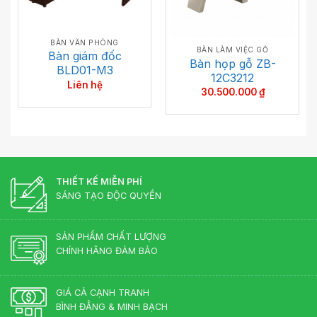
BÀN VĂN PHÒNG
BÀN LÀM VIỆC GỖ
Bàn giám đốc
Bàn họp gỗ ZB-
BLD01-M3
12C3212
Liên hệ
30.500.000
₫
THIẾT KẾ MIỄN PHÍ
SÁNG TẠO ĐỘC QUYỀN
SẢN PHẨM CHẤT LƯỢNG
CHÍNH HÃNG ĐẢM BẢO
GIÁ CẢ CẠNH TRANH
BÌNH ĐẲNG & MINH BẠCH