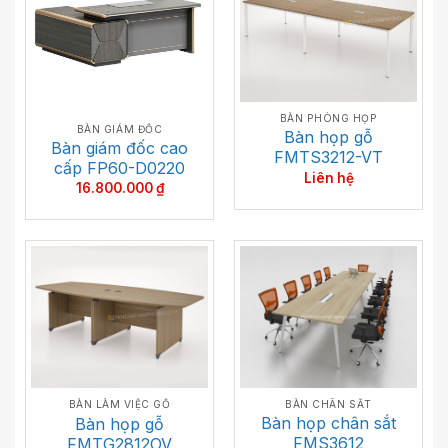
BÀN PHÒNG HỌP
BÀN GIÁM ĐỐC
Bàn họp gỗ
Bàn giám đốc cao
FMTS3212-VT
cấp FP60-D0220
Liên hệ
16.800.000
₫
BÀN CHÂN SẮT
BÀN LÀM VIỆC GỖ
Bàn họp chân sắt
Bàn họp gỗ
FMS3612
FMTG2812OV