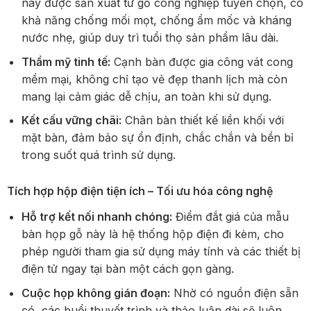
này được sản xuất từ gỗ công nghiệp tuyển chọn, có
khả năng chống mối mọt, chống ẩm mốc và kháng
nước nhẹ, giúp duy trì tuổi thọ sản phẩm lâu dài.
Thẩm mỹ tinh tế:
Cạnh bàn được gia công vát cong
mềm mại, không chỉ tạo vẻ đẹp thanh lịch mà còn
mang lại cảm giác dễ chịu, an toàn khi sử dụng.
Kết cấu vững chãi:
Chân bàn thiết kế liền khối với
mặt bàn, đảm bảo sự ổn định, chắc chắn và bền bỉ
trong suốt quá trình sử dụng.
Tích hợp hộp điện tiện ích – Tối ưu hóa công nghệ
Hỗ trợ kết nối nhanh chóng:
Điểm đắt giá của mẫu
bàn họp gỗ này là hệ thống hộp điện đi kèm, cho
phép người tham gia sử dụng máy tính và các thiết bị
điện tử ngay tại bàn một cách gọn gàng.
Cuộc họp không gián đoạn:
Nhờ có nguồn điện sẵn
có, các buổi thuyết trình và thảo luận dài sẽ luôn