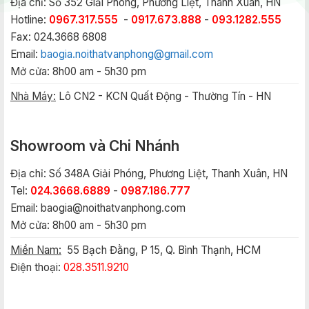
Địa chỉ: Số 352 Giải Phóng, Phương Liệt, Thanh Xuân, HN
Hotline:
0967.317.555
-
0917.673.888
-
093.1282.555
Fax: 024.3668 6808
Email:
baogia.noithatvanphong@gmail.com
Mở cửa: 8h00 am - 5h30 pm
Nhà Máy:
Lô CN2 - KCN Quất Động - Thường Tín - HN
Showroom và Chi Nhánh
Địa chỉ: Số 348A Giải Phóng, Phương Liệt, Thanh Xuân, HN
Tel:
024.3668.6889
-
0987.186.777
Email:
baogia@noithatvanphong.com
Mở cửa: 8h00 am - 5h30 pm
Miền Nam:
55 Bạch Đằng, P 15, Q. Bình Thạnh, HCM
Điện thoại:
028.3511.9210