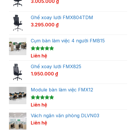
3.005.000
₫
Ghế xoay lưới FMX804TDM
3.295.000
₫
Cụm bàn làm việc 4 người FMB15
5.00
1
Liên hệ
trên 5
dựa trên
đánh giá
Ghế xoay lưới FMX825
1.950.000
₫
Module bàn làm việc FMX12
5.00
1
Liên hệ
trên 5
dựa trên
đánh giá
Vách ngăn văn phòng DLVN03
Liên hệ