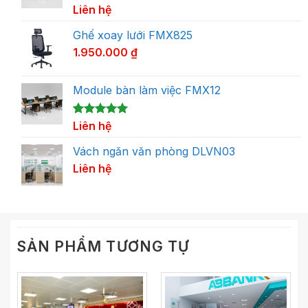
5.00
1
Liên hệ
trên 5
dựa trên
đánh giá
Ghế xoay lưới FMX825
1.950.000
₫
Module bàn làm việc FMX12
5.00
1
Liên hệ
trên 5
dựa trên
đánh giá
Vách ngăn văn phòng DLVN03
Liên hệ
SẢN PHẨM TƯƠNG TỰ