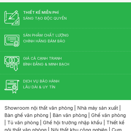
THIẾT KẾ MIỄN PHÍ
SÁNG TẠO ĐỘC QUYỀN
SẢN PHẨM CHẤT LƯỢNG
CHÍNH HÃNG ĐẢM BẢO
GIÁ CẢ CẠNH TRANH
BÌNH ĐẲNG & MINH BẠCH
DỊCH VỤ BẢO HÀNH
LÂU DÀI & UY TÍN
Showroom nội thất văn phòng
|
Nhà máy sản xuất
|
Bàn ghế văn phòng
|
Bàn văn phòng
|
Ghế văn phòng
|
Tủ văn phòng
|
Ghế hội trường nhập khẩu
|
Thiết kế
nội thất văn phòng
|
Nội thất khu công nghiệp
|
Cụm