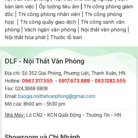
bàn làm việc
|
Ốp tường tiêu âm
|
Thi công phòng giám
đốc
|
Thi công phòng nhân viên
|
Thi công phòng
họp
|
Thi công quầy giao dịch
|
Thi công sảnh văn
phòng
|
Vách ngăn văn phòng
|
Nội thất văn phòng
|
Nội thất hòa phát
|
Thước lỗ ban
DLF - Nội Thất Văn Phòng
Địa chỉ: Số 352 Giải Phóng, Phương Liệt, Thanh Xuân, HN
Hotline:
0967.317.555
-
0917.673.888
-
093.1282.555
Fax: 024.3668 6808
Email:
baogia.noithatvanphong@gmail.com
Mở cửa: 8h00 am - 5h30 pm
Nhà Máy:
Lô CN2 - KCN Quất Động - Thường Tín - HN
Showroom và Chi Nhánh