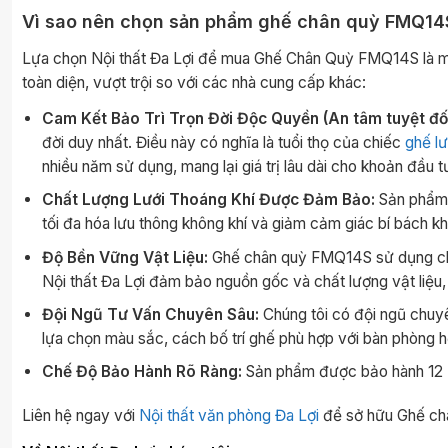
Vì sao nên chọn sản phẩm ghế chân quỳ FMQ14S 
Lựa chọn Nội thất Đa Lợi để mua Ghế Chân Quỳ FMQ14S là một
toàn diện, vượt trội so với các nhà cung cấp khác:
Cam Kết Bảo Trì Trọn Đời Độc Quyền (An tâm tuyệt đối
đời duy nhất. Điều này có nghĩa là tuổi thọ của chiếc
ghế l
nhiều năm sử dụng, mang lại giá trị lâu dài cho khoản đầu 
Chất Lượng Lưới Thoáng Khí Được Đảm Bảo:
Sản phẩm 
tối đa hóa lưu thông không khí và giảm cảm giác bí bách khi
Độ Bền Vững Vật Liệu:
Ghế chân quỳ FMQ14S sử dụng chân
Nội thất Đa Lợi đảm bảo nguồn gốc và chất lượng vật liệu,
Đội Ngũ Tư Vấn Chuyên Sâu:
Chúng tôi có đội ngũ chuyên
lựa chọn màu sắc, cách bố trí ghế phù hợp với bàn phòng 
Chế Độ Bảo Hành Rõ Ràng:
Sản phẩm được bảo hành 12 T
Liên hệ ngay với
Nội thất văn phòng Đa Lợi
để sở hữu Ghế châ