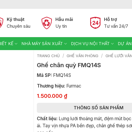
Kỹ thuật
Hẫu mãi
Hỗ trợ
Chuyên sâu
Uy tín
Tư vấn 24/7
IẾT KẾ
NHÀ MÁY SẢN XUẤT
DỊCH VỤ NỘI THẤT
DỰ ÁN
/
/
TRANG CHỦ
GHẾ VĂN PHÒNG
GHẾ LƯỚI VĂ
Ghế chân quỳ FMQ14S
Mã SP:
FMQ14S
Thương hiệu:
Furmac
1.500.000
₫
THÔNG SỐ SẢN PHẨM
Chất liệu:
Lưng lưới thoáng mát, đệm mút bọc 
ái. Tay vịn nhựa PA bền đẹp, chân ghế thép s