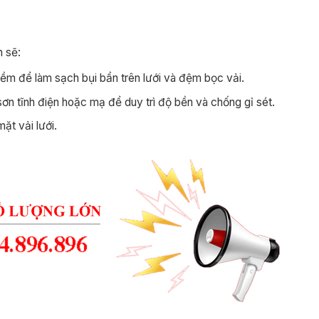
 sẽ:
m để làm sạch bụi bẩn trên lưới và đệm bọc vải.
ơn tĩnh điện hoặc mạ để duy trì độ bền và chống gỉ sét.
ặt vải lưới.