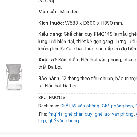
cao cấp.
Màu sắc:
Màu đen.
Kích thước:
W588 x D600 x H890 mm.
Kiểu dáng:
Ghế chân quỳ FMQ14S là mẫu ghế
lưng lưới hiện đại, thiết kế gọn gàng. Lưng lưới
không khí tối đa, chân thép cao cấp có độ bền
Xuất xứ:
Sản phẩm Nội thất văn phòng, phân ph
thất Đa Lợi.
Bảo hành:
12 tháng theo tiêu chuẩn, bảo trì trọ
tại Nội thất Đa Lợi.
SKU:
FMQ14S
Danh mục:
Ghế lưới văn phòng
,
Ghế phòng họp
,
Thẻ:
fmq14s
,
ghế chân quỳ
,
ghế lưới văn phòng
,
họp
,
ghế văn phòng