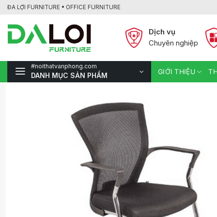
Bỏ
ĐA LỢI FURNITURE • OFFICE FURNITURE
qua
nội
Dịch vụ
dung
Chuyên nghiệp
#noithatvanphong.com
GIỚI THIỆU
TH
DANH MỤC SẢN PHẨM