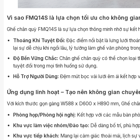
Vì sao FMQ14S là lựa chọn tối ưu cho không gian
Ghế chân quỳ FMQ14S là sự lựa chọn thông minh nhờ sự kết hợp
Thoáng Khí Tuyệt Đối:
Đặc điểm nổi bật là lưng lưới thoán
lại sự dễ chịu khi ngồi lâu, lý tưởng làm ghế văn phòng tro
Độ Bền Vững Chắc:
Chân ghế chân quỳ có thể chọn loại 
tuyệt đối trong mọi tình huống sử dụng.
Hỗ Trợ Người Dùng:
Đệm mút bọc vải lưới êm ái kết hợp v
Ứng dụng linh hoạt – Tạo nên không gian chuyê
Với kích thước gọn gàng W588 x D600 x H890 mm, Ghế châ
Phòng họp/Phòng hội nghị:
Kết hợp với các mẫu bàn phòn
Khu vực làm việc nhóm/Đào tạo:
Dễ dàng bố trí, phù hợ
Khu vực tiếp khách:
Mang lại cảm giác thoải mái, lịch sự 