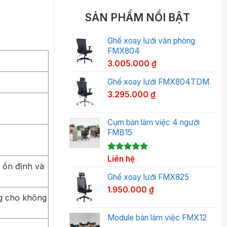
SẢN PHẨM NỔI BẬT
Ghế xoay lưới văn phòng
FMX804
3.005.000
₫
Ghế xoay lưới FMX804TDM
3.295.000
₫
Cụm bàn làm việc 4 người
FMB15
5.00
1
Liên hệ
trên 5
 ổn định và
dựa trên
đánh giá
Ghế xoay lưới FMX825
1.950.000
₫
ng cho không
Module bàn làm việc FMX12