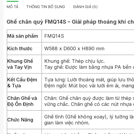
MÔ TẢ
THÔNG TIN BỔ SUNG
ĐÁNH GIÁ (0)
Ghế chân quỳ FMQ14S – Giải pháp thoáng khí c
Mã sản phẩm
FMQ14S
Kích thước
W588 x D600 x H890 mm
Khung Ghế
Khung ghế: Thép chịu lực.
và Tay Vịn
Tay ghế: Được làm bằng nhựa PA bền đẹp
Kết Cấu Đệm
Tựa lưng: Lưới thoáng mát, giúp lưu thô
& Tựa
Đệm ngồi: Mút bọc vải lưới êm ái, mang 
Chân Ghế và
Chân: Ghế chân quỳ được làm từ thép 
Độ Ổn Định
vững chắc. Chân ghế có các nút nhựa c
Ghế tĩnh (Ghế không xoay), lý tưởng 
Chức Năng
gian làm việc nhóm.