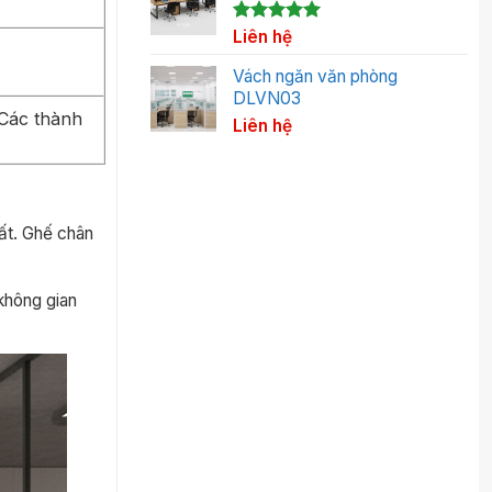
5.00
1
Liên hệ
trên 5
dựa trên
đánh giá
Vách ngăn văn phòng
DLVN03
 Các thành
Liên hệ
ất. Ghế chân
không gian