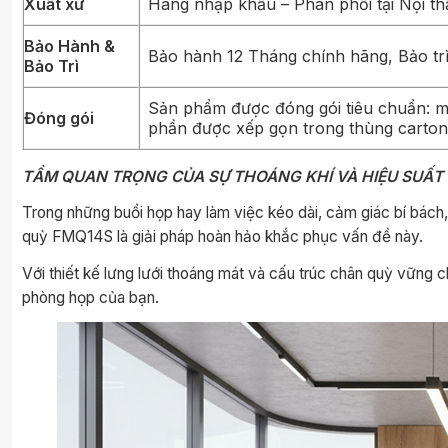
Xuất xứ
Hàng nhập khẩu – Phân phối tại Nội th
Bảo Hành &
Bảo hành 12 Tháng chính hãng, Bảo tr
Bảo Trì
Sản phẩm được đóng gói tiêu chuẩn: mỗ
Đóng gói
phần được xếp gọn trong thùng carton 
TẦM QUAN TRỌNG CỦA SỰ THOÁNG KHÍ VÀ HIỆU SUẤ
Trong những buổi họp hay làm việc kéo dài, cảm giác bí bách
quỳ FMQ14S là giải pháp hoàn hảo khắc phục vấn đề này.
Với thiết kế lưng lưới thoáng mát và cấu trúc chân quỳ vững 
phòng họp của bạn.