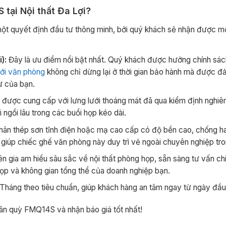
tại Nội thất Đa Lợi?
 quyết định đầu tư thông minh, bởi quý khách sẽ nhận được một 
):
Đây là ưu điểm nổi bật nhất. Quý khách được hưởng chính sách
ưới văn phòng
không chỉ dừng lại ở thời gian bảo hành mà được 
tư của bạn.
được cung cấp với lưng lưới thoáng mát đã qua kiểm định nghiêm
 ngồi lâu trong các buổi họp kéo dài.
 thép sơn tĩnh điện hoặc mạ cao cấp có độ bền cao, chống han
 giúp chiếc ghế văn phòng này duy trì vẻ ngoài chuyên nghiệp tr
 gia am hiểu sâu sắc về nội thất phòng họp, sẵn sàng tư vấn chi 
họp và không gian tổng thể của doanh nghiệp bạn.
háng theo tiêu chuẩn, giúp khách hàng an tâm ngay từ ngày đầu
n quỳ FMQ14S và nhận báo giá tốt nhất!