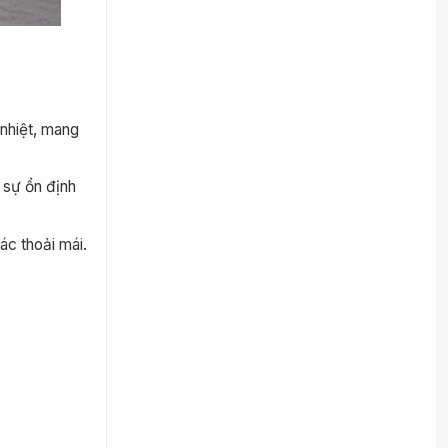
 nhiệt, mang
 sự ổn định
ác thoải mái.