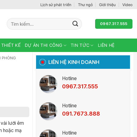
Lịch sử phát triển
Thư ngỏ
Giới thiệu
Video
Tìm
0967.317.555
kiếm:
 THIẾT KẾ
DỰ ÁN THI CÔNG
TIN TỨC
LIÊN HỆ
N PHÒNG
LIÊN HỆ KINH DOANH
Hotline
0967.317.555
Hotline
091.7673.888
vải lưới êm
ơn hoặc mạ
Hotline