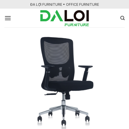
Bỏ
ĐA LỢI FURNITURE • OFFICE FURNITURE
qua
nội
dung