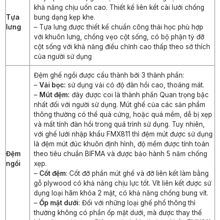
khả năng chịu uốn cao. Thiết kế liên kết cài lưới chống
Tựa
bung dạng kẹp khe.
lưng
– Tựa lưng được thiết kế chuẩn công thái học phù hợp
với khuôn lưng, chống vẹo cột sống, có bộ phận tỳ đỡ
cột sống với khả năng điều chỉnh cao thấp theo sở thích
của người sử dụng
Đệm ghế ngồi được cấu thành bởi 3 thành phần:
–
Vải bọc:
sử dụng vải có độ đàn hồi cao, thoáng mát.
–
Mút đệm:
đây được coi là thành phần Quan trọng bậc
nhất đối với người sử dụng. Mút ghế của các sản phẩm
thông thường có thể quá cứng, hoặc quá mềm, dễ bị xẹp
và mất tính đàn hồi trong quá trình sử dụng. Tuy nhiên,
với ghế lưới nhập khẩu FMX811 thì đệm mút được sử dụng
là đệm mút đúc khuôn định hình, độ mềm được tính toán
Đệm
theo tiêu chuẩn BIFMA và được bảo hành 5 năm chống
ngồi
xẹp.
–
Cốt đệm
: Cốt đỡ phần mút ghế và đỡ liên kết làm bằng
gỗ plywood có khả năng chịu lực tốt. Vít liên kết được sử
dụng loại hãm khóa 2 mặt, có khả năng chống bung vít.
–
Ốp mặt dưới
: Đối với những loại ghế phổ thông thì
thường không có phần ốp mặt dưới, mà được thay thế