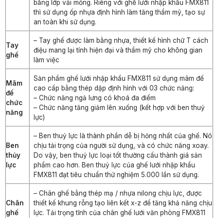
bằng lớp vải mỏng. Riêng với ghế lưới nhập khẩu FMX811
thì sử dụng ốp nhựa định hình làm tăng thẩm mỹ, tạo sự
an toàn khi sử dụng.
– Tay ghế được làm bằng nhựa, thiết kế hình chữ T cách
Tay
điệu mang lại tính hiện đại và thẩm mỹ cho không gian
ghế
làm việc
Sản phẩm ghế lưới nhập khẩu FMX811 sử dụng mâm đế
Mâm
cao cấp bằng thép dập định hình với 03 chức năng:
đế
– Chức năng ngả lưng có khoá đa điểm
chức
– Chức năng tăng giảm lên xuống (kết hợp với ben thuỷ
năng
lực)
– Ben thuỷ lực là thành phần dễ bị hỏng nhất của ghế. Nó
Ben
chịu tải trọng của người sử dụng, và có chức năng xoay.
thủy
Do vậy, ben thuỷ lực loại tốt thường cấu thành giá sản
lực
phẩm cao hơn. Ben thuỷ lực của ghế lưới nhập khẩu
FMX811 đạt tiêu chuẩn thử nghiệm 5.000 lần sử dụng.
– Chân ghế bằng thép mạ / nhựa nilong chịu lực, được
Chân
thiết kế khung rỗng tạo liên kết x-z để tăng khả năng chịu
ghế
lực. Tải trọng tĩnh của chân ghế lưới văn phòng FMX811