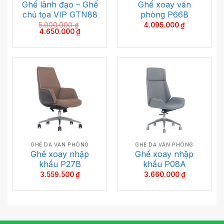
Ghế lãnh đạo – Ghế
Ghế xoay văn
chủ tọa VIP GTN88
phòng P66B
5.000.000
₫
4.095.000
₫
Giá
Giá
4.650.000
₫
gốc
hiện
là:
tại
5.000.000 ₫.
là:
4.650.000 ₫.
GHẾ DA VĂN PHÒNG
GHẾ DA VĂN PHÒNG
Ghế xoay nhập
Ghế xoay nhập
khẩu P27B
khẩu P08A
3.559.500
₫
3.660.000
₫