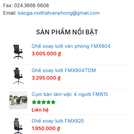
Fax: 024.3668 6808
Email:
baogia.noithatvanphong@gmail.com
SẢN PHẨM NỔI BẬT
Ghế xoay lưới văn phòng FMX804
3.005.000
₫
Ghế xoay lưới FMX804TDM
3.295.000
₫
Cụm bàn làm việc 4 người FMB15
5.00
1
Liên hệ
trên 5
dựa trên
đánh giá
Ghế xoay lưới FMX825
1.950.000
₫