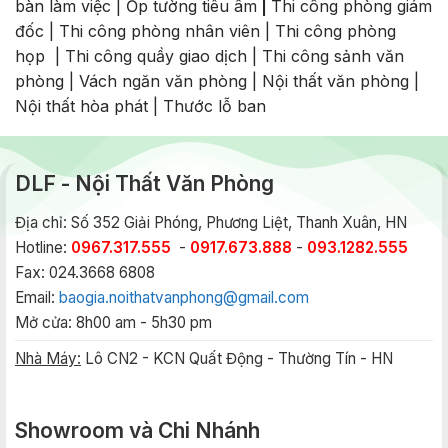
bàn làm việc
|
Ốp tường tiêu âm
|
Thi công phòng giám
đốc
|
Thi công phòng nhân viên
|
Thi công phòng
họp
|
Thi công quầy giao dịch
|
Thi công sảnh văn
phòng
|
Vách ngăn văn phòng
|
Nội thất văn phòng
|
Nội thất hòa phát
|
Thước lỗ ban
DLF - Nội Thất Văn Phòng
Địa chỉ: Số 352 Giải Phóng, Phương Liệt, Thanh Xuân, HN
Hotline:
0967.317.555
-
0917.673.888
-
093.1282.555
Fax: 024.3668 6808
Email:
baogia.noithatvanphong@gmail.com
Mở cửa: 8h00 am - 5h30 pm
Nhà Máy:
Lô CN2 - KCN Quất Động - Thường Tín - HN
Showroom và Chi Nhánh