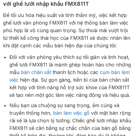
với ghế lưới nhập khẩu FMX811T
Để tối ưu hóa hiệu suất và tính thẩm mỹ, việc kết hợp
ghế lưới văn phòng FMX811 với hệ thống bàn làm việc
phù hợp là vô cùng quan trọng. Sự thoải mái vượt trội
từ thiết kế công thái học của FMX811 sẽ được nhân lên
khi đặt cạnh các mẫu bàn hiện đại của chúng tôi:
Đối với văn phòng yêu thích sự tối giản và linh hoạt,
ghế lưới FMX811 là mảnh ghép hoàn hảo cho những
mẫu
bàn chân sắt
thanh lịch hoặc các
cụm bàn làm
việc
hiện đại. Sự gọn gàng, bền bỉ của bàn chân sắt
kết hợp với tính năng hỗ trợ sức khỏe của FMX811T
sẽ tạo nên một góc làm việc năng động và hiệu quả.
Nếu bạn ưa chuộng sự sang trọng, ấm cúng và
truyền thống hơn,
bàn làm việc gỗ
với mặt bàn rộng
rãi sẽ là lựa chọn lý tưởng. Chiếc ghế lưới nhập khẩu
FMX811 sẽ cân bằng sự chắc chắn của bàn gỗ bằng
thiết kế hiện đại, thoáng khí, đảm bảo dù là không