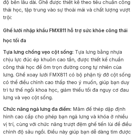
độ bền lâu dài. Ghế được thiết kế theo tiêu chuẩn công
thái học, tập trung vào sự thoải mái và chất lượng vượt
trội:
Ghế lưới nhập khẩu FMX811 hỗ trợ sức khỏe công thái
học tối đa
Tựa lưng chống vẹo cột sống:
Tựa lưng bằng nhựa
chịu lực đúc ép khuôn cao tần, được thiết kế chuẩn
công thái học để ôm trọn đường cong tự nhiên của
lưng. Ghế xoay lưới FMX811 có bộ phận tỳ đỡ cột sống
có thể điều chỉnh cao thấp theo ý muốn, giúp bạn duy
trì tư thế ngồi khoa học, giảm thiểu tối đa nguy cơ đau
lưng và vẹo cột sống.
Chức năng ngả lưng đa điểm:
Mâm đế thép dập định
hình cao cấp cho phép bạn ngả lưng và khóa ở nhiều
vị trí, cùng với chức năng trượt đệm ghế tiến lùi để điều
chỉnh độ sâu ngồi. Điều này giúp bạn dễ dàng tìm được