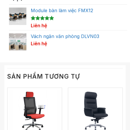
Module bàn làm việc FMX12
5.00
1
Liên hệ
trên 5
dựa trên
đánh giá
Vách ngăn văn phòng DLVN03
Liên hệ
SẢN PHẨM TƯƠNG TỰ