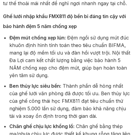
tư thế thoải mái nhất để nghỉ ngơi nhanh ngay tại chỗ.
Ghế lưới nhập khẩu FMX811 độ bền bỉ đáng tin cậy với
bảo hành đệm 5 năm chống xẹp
Đệm mút chống xẹp lún:
Đệm ngồi sử dụng mút đúc
khuôn định hình tính toán theo tiêu chuẩn BIFMA,
mang lại độ mềm tối ưu và đàn hồi vượt trội. Nội thất
Đa Lợi cam kết chất lượng bằng việc bảo hành 5
NĂM chống xẹp cho đệm mút, giúp bạn hoàn toàn
yên tâm sử dụng.
Ben thủy lực siêu bền:
Thành phần dễ hỏng nhất
của ghế lưới văn phòng đã được tối ưu. Ben thủy lực
của ghế công thái học FMX811 đạt tiêu chuẩn thử
nghiệm 5.000 lần sử dụng, đảm bảo khả năng chịu
tải và xoay ổn định trong thời gian dài.
Chân ghế chịu lực khổng lồ:
Chân ghế bằng thép
mạ/nhựa chịu lực được thiết kế khung rỗng tăng liên