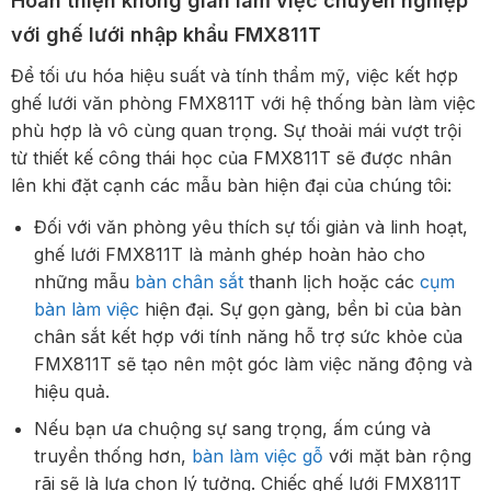
Hoàn thiện không gian làm việc chuyên nghiệp
với ghế lưới nhập khẩu FMX811T
Để tối ưu hóa hiệu suất và tính thẩm mỹ, việc kết hợp
ghế lưới văn phòng FMX811T với hệ thống bàn làm việc
phù hợp là vô cùng quan trọng. Sự thoải mái vượt trội
từ thiết kế công thái học của FMX811T sẽ được nhân
lên khi đặt cạnh các mẫu bàn hiện đại của chúng tôi:
Đối với văn phòng yêu thích sự tối giản và linh hoạt,
ghế lưới FMX811T là mảnh ghép hoàn hảo cho
những mẫu
bàn chân sắt
thanh lịch hoặc các
cụm
bàn làm việc
hiện đại. Sự gọn gàng, bền bỉ của bàn
chân sắt kết hợp với tính năng hỗ trợ sức khỏe của
FMX811T sẽ tạo nên một góc làm việc năng động và
hiệu quả.
Nếu bạn ưa chuộng sự sang trọng, ấm cúng và
truyền thống hơn,
bàn làm việc gỗ
với mặt bàn rộng
rãi sẽ là lựa chọn lý tưởng. Chiếc ghế lưới FMX811T