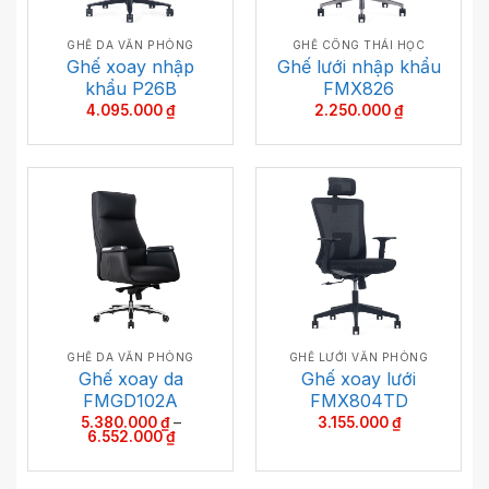
GHẾ DA VĂN PHÒNG
GHẾ CÔNG THÁI HỌC
Ghế xoay nhập
Ghế lưới nhập khẩu
khẩu P26B
FMX826
4.095.000
₫
2.250.000
₫
GHẾ DA VĂN PHÒNG
GHẾ LƯỚI VĂN PHÒNG
Ghế xoay da
Ghế xoay lưới
FMGD102A
FMX804TD
5.380.000
₫
–
3.155.000
₫
Khoảng
6.552.000
₫
giá:
từ
5.380.000 ₫