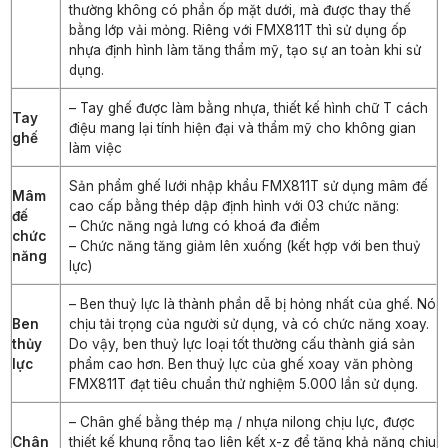
thường không có phần ốp mặt dưới, mà được thay thế
bằng lớp vải mỏng. Riêng với FMX811T thì sử dụng ốp
nhựa định hình làm tăng thẩm mỹ, tạo sự an toàn khi sử
dụng.
– Tay ghế được làm bằng nhựa, thiết kế hình chữ T cách
Tay
điệu mang lại tính hiện đại và thẩm mỹ cho không gian
ghế
làm việc
Sản phẩm ghế lưới nhập khẩu FMX811T sử dụng mâm đế
Mâm
cao cấp bằng thép dập định hình với 03 chức năng:
đế
– Chức năng ngả lưng có khoá đa điểm
chức
– Chức năng tăng giảm lên xuống (kết hợp với ben thuỷ
năng
lực)
– Ben thuỷ lực là thành phần dễ bị hỏng nhất của ghế. Nó
Ben
chịu tải trọng của người sử dụng, và có chức năng xoay.
thủy
Do vậy, ben thuỷ lực loại tốt thường cấu thành giá sản
lực
phẩm cao hơn. Ben thuỷ lực của ghế xoay văn phòng
FMX811T đạt tiêu chuẩn thử nghiệm 5.000 lần sử dụng.
– Chân ghế bằng thép mạ / nhựa nilong chịu lực, được
Chân
thiết kế khung rỗng tạo liên kết x-z để tăng khả năng chịu