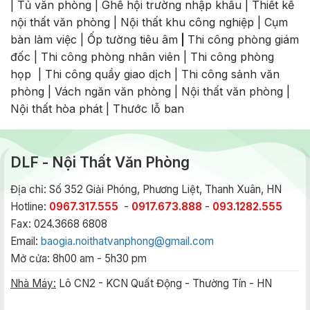
|
Tủ văn phòng
|
Ghế hội trường nhập khẩu
|
Thiết kế
nội thất văn phòng
|
Nội thất khu công nghiệp
|
Cụm
bàn làm việc
|
Ốp tường tiêu âm
|
Thi công phòng giám
đốc
|
Thi công phòng nhân viên
|
Thi công phòng
họp
|
Thi công quầy giao dịch
|
Thi công sảnh văn
phòng
|
Vách ngăn văn phòng
|
Nội thất văn phòng
|
Nội thất hòa phát
|
Thước lỗ ban
DLF - Nội Thất Văn Phòng
Địa chỉ: Số 352 Giải Phóng, Phương Liệt, Thanh Xuân, HN
Hotline:
0967.317.555
-
0917.673.888
-
093.1282.555
Fax: 024.3668 6808
Email:
baogia.noithatvanphong@gmail.com
Mở cửa: 8h00 am - 5h30 pm
Nhà Máy:
Lô CN2 - KCN Quất Động - Thường Tín - HN