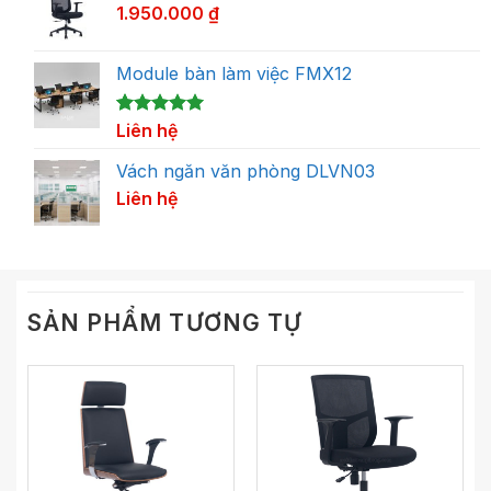
1.950.000
₫
Module bàn làm việc FMX12
5.00
1
Liên hệ
trên 5
dựa trên
đánh giá
Vách ngăn văn phòng DLVN03
Liên hệ
SẢN PHẨM TƯƠNG TỰ