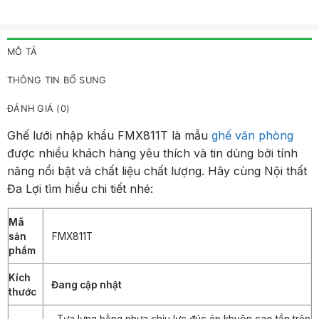
MÔ TẢ
THÔNG TIN BỔ SUNG
ĐÁNH GIÁ (0)
Ghế lưới nhập khẩu FMX811T là mẫu
ghế văn phòng
được nhiều khách hàng yêu thích và tin dùng bởi tính
năng nổi bật và chất liệu chất lượng. Hãy cùng Nội thất
Đa Lợi tìm hiểu chi tiết nhé:
Mã
sản
FMX811T
phẩm
Kích
Đang cập nhật
thước
– Tựa lưng bằng nhựa chịu lực đúc ép khuôn cao tần trên