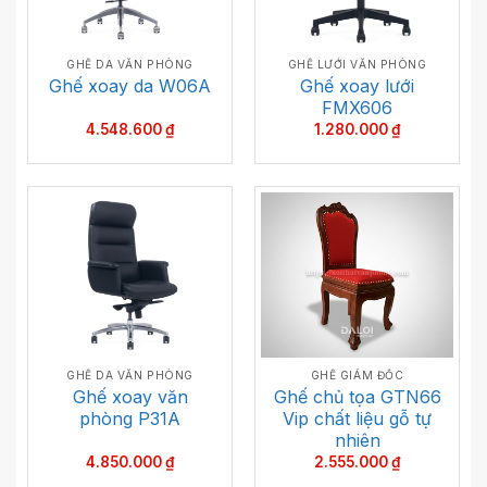
GHẾ DA VĂN PHÒNG
GHẾ LƯỚI VĂN PHÒNG
Ghế xoay lưới
Ghế xoay da W06A
FMX606
4.548.600
₫
1.280.000
₫
GHẾ DA VĂN PHÒNG
GHẾ GIÁM ĐỐC
Ghế xoay văn
Ghế chủ tọa GTN66
phòng P31A
Vip chất liệu gỗ tự
nhiên
4.850.000
₫
2.555.000
₫