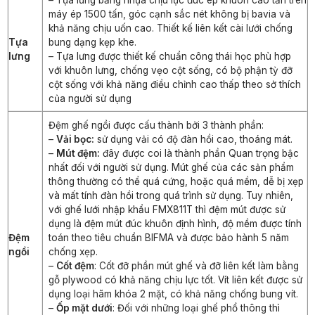
máy ép 1500 tấn, góc cạnh sắc nét không bị bavia và
khả năng chịu uốn cao. Thiết kế liên kết cài lưới chống
Tựa
bung dạng kẹp khe.
lưng
– Tựa lưng được thiết kế chuẩn công thái học phù hợp
với khuôn lưng, chống vẹo cột sống, có bộ phận tỳ đỡ
cột sống với khả năng điều chỉnh cao thấp theo sở thích
của người sử dụng
Đệm ghế ngồi được cấu thành bởi 3 thành phần:
–
Vải bọc:
sử dụng vải có độ đàn hồi cao, thoáng mát.
–
Mút đệm:
đây được coi là thành phần Quan trọng bậc
nhất đối với người sử dụng. Mút ghế của các sản phẩm
thông thường có thể quá cứng, hoặc quá mềm, dễ bị xẹp
và mất tính đàn hồi trong quá trình sử dụng. Tuy nhiên,
với ghế lưới nhập khẩu FMX811T thì đệm mút được sử
dụng là đệm mút đúc khuôn định hình, độ mềm được tính
Đệm
toán theo tiêu chuẩn BIFMA và được bảo hành 5 năm
ngồi
chống xẹp.
–
Cốt đệm
: Cốt đỡ phần mút ghế và đỡ liên kết làm bằng
gỗ plywood có khả năng chịu lực tốt. Vít liên kết được sử
dụng loại hãm khóa 2 mặt, có khả năng chống bung vít.
–
Ốp mặt dưới
: Đối với những loại ghế phổ thông thì