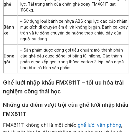
ghế
lực. Tải trọng tĩnh của chân ghế xoay FMX811T đạt
1180kg.
– Sử dụng loại bánh xe nhựa ABS chịu lực cao cấp nhằm
Bánh
mục đích di chuyển êm ái và không bị gằn. Bánh xe xoay
xe
tròn và tự động chuyển đa hướng theo chiều đẩy của
người sử dụng
– Sản phẩm được đóng gói tiêu chuẩn: mỗi thành phần
Đóng
của ghế đều được đóng lót bằng túi nilong, Các thành
gói
phần được xếp gọn trong thùng carton 3 lớp, bên ngoài
bao bì in rõ hình sản phẩm.
Ghế lưới nhập khẩu FMX811T – tối ưu hóa trải
nghiệm công thái học
Những ưu điểm vượt trội của ghế lưới nhập khẩu
FMX811T
FMX811T không chỉ là một chiếc
ghế lưới văn phòng
,