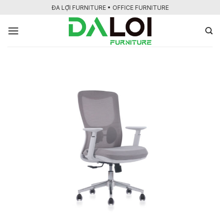
Bỏ
ĐA LỢI FURNITURE • OFFICE FURNITURE
qua
nội
dung