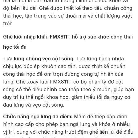
mà là một khoản đầu tư thông minh cho sức khỏe và
độ bền lâu dài. Ghế được thiết kế theo tiêu chuẩn công
thái học, tập trung vào sự thoải mái và chất lượng vượt
trội:
Ghế lưới nhập khẩu FMX811T hỗ trợ sức khỏe công thái
học tối đa
Tựa lưng chống vẹo cột sống:
Tựa lưng bằng nhựa
chịu lực đúc ép khuôn cao tần, được thiết kế chuẩn
công thái học để ôm trọn đường cong tự nhiên của
lưng. Ghế xoay lưới FMX811T có bộ phận tỳ đỡ cột
sống có thể điều chỉnh cao thấp theo ý muốn, giúp bạn
duy trì tư thế ngồi khoa học, giảm thiểu tối đa nguy cơ
đau lưng và vẹo cột sống.
Chức năng ngả lưng đa điểm:
Mâm đế thép dập định
hình cao cấp cho phép bạn ngả lưng và khóa ở nhiều
vị trí, cùng với chức năng trượt đệm ghế tiến lùi để điều