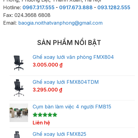
Hotline:
0967.317.555
-
0917.673.888
-
093.1282.555
Fax: 024.3668 6808
Email:
baogia.noithatvanphong@gmail.com
SẢN PHẨM NỔI BẬT
Ghế xoay lưới văn phòng FMX804
3.005.000
₫
Ghế xoay lưới FMX804TDM
3.295.000
₫
Cụm bàn làm việc 4 người FMB15
5.00
1
Liên hệ
trên 5
dựa trên
đánh giá
Ghế xoay lưới FMX825