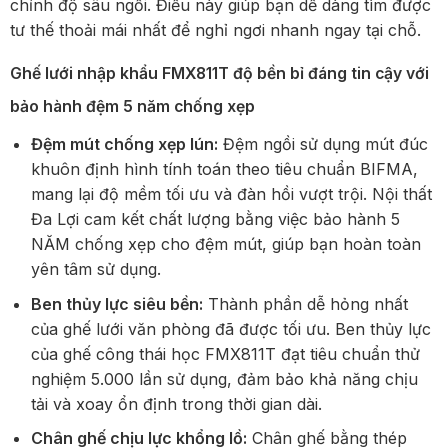
chỉnh độ sâu ngồi. Điều này giúp bạn dễ dàng tìm được
tư thế thoải mái nhất để nghỉ ngơi nhanh ngay tại chỗ.
Ghế lưới nhập khẩu FMX811T độ bền bỉ đáng tin cậy với
bảo hành đệm 5 năm chống xẹp
Đệm mút chống xẹp lún:
Đệm ngồi sử dụng mút đúc
khuôn định hình tính toán theo tiêu chuẩn BIFMA,
mang lại độ mềm tối ưu và đàn hồi vượt trội. Nội thất
Đa Lợi cam kết chất lượng bằng việc bảo hành 5
NĂM chống xẹp cho đệm mút, giúp bạn hoàn toàn
yên tâm sử dụng.
Ben thủy lực siêu bền:
Thành phần dễ hỏng nhất
của ghế lưới văn phòng đã được tối ưu. Ben thủy lực
của ghế công thái học FMX811T đạt tiêu chuẩn thử
nghiệm 5.000 lần sử dụng, đảm bảo khả năng chịu
tải và xoay ổn định trong thời gian dài.
Chân ghế chịu lực khổng lồ:
Chân ghế bằng thép