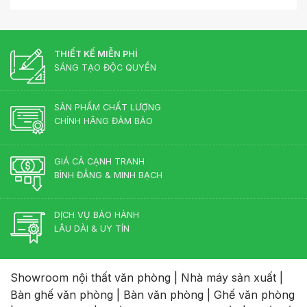
đến
6.552.000 ₫
THIẾT KẾ MIỄN PHÍ
SÁNG TẠO ĐỘC QUYỀN
SẢN PHẨM CHẤT LƯỢNG
CHÍNH HÃNG ĐẢM BẢO
GIÁ CẢ CẠNH TRANH
BÌNH ĐẲNG & MINH BẠCH
DỊCH VỤ BẢO HÀNH
LÂU DÀI & UY TÍN
Showroom nội thất văn phòng
|
Nhà máy sản xuất
|
Bàn ghế văn phòng
|
Bàn văn phòng
|
Ghế văn phòng