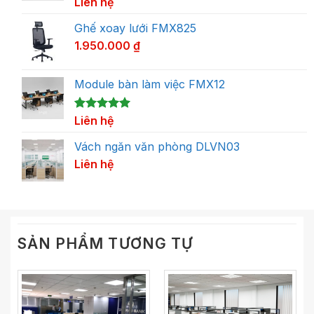
5.00
1
Liên hệ
trên 5
dựa trên
đánh giá
Ghế xoay lưới FMX825
1.950.000
₫
Module bàn làm việc FMX12
5.00
1
Liên hệ
trên 5
dựa trên
đánh giá
Vách ngăn văn phòng DLVN03
Liên hệ
SẢN PHẨM TƯƠNG TỰ