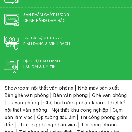
SẢN PHẨM CHẤT LƯỢNG
CHÍNH HÃNG ĐẢM BẢO
GIÁ CẢ CẠNH TRANH
BÌNH ĐẲNG & MINH BẠCH
DỊCH VỤ BẢO HÀNH
LÂU DÀI & UY TÍN
Showroom nội thất văn phòng
|
Nhà máy sản xuất
|
Bàn ghế văn phòng
|
Bàn văn phòng
|
Ghế văn phòng
|
Tủ văn phòng
|
Ghế hội trường nhập khẩu
|
Thiết kế
nội thất văn phòng
|
Nội thất khu công nghiệp
|
Cụm
bàn làm việc
|
Ốp tường tiêu âm
|
Thi công phòng giám
đốc
|
Thi công phòng nhân viên
|
Thi công phòng
họp
|
Thi công quầy giao dịch
|
Thi công sảnh văn