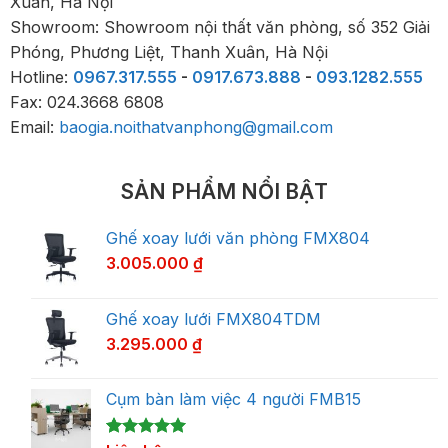
Xuân, Hà Nội
Showroom: Showroom nội thất văn phòng, số 352 Giải
Phóng, Phương Liệt, Thanh Xuân, Hà Nội
Hotline:
0967.317.555
-
0917.673.888
-
093.1282.555
Fax: 024.3668 6808
Email:
baogia.noithatvanphong@gmail.com
SẢN PHẨM NỔI BẬT
Ghế xoay lưới văn phòng FMX804
3.005.000
₫
Ghế xoay lưới FMX804TDM
3.295.000
₫
Cụm bàn làm việc 4 người FMB15