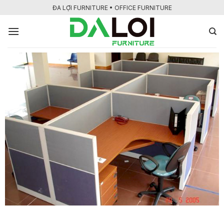
Bỏ
ĐA LỢI FURNITURE • OFFICE FURNITURE
qua
nội
dung