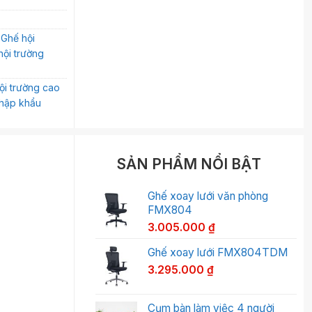
,
Ghế hội
hội trường
ội trường cao
nhập khẩu
SẢN PHẨM NỔI BẬT
Ghế xoay lưới văn phòng
FMX804
3.005.000
₫
Ghế xoay lưới FMX804TDM
3.295.000
₫
Cụm bàn làm việc 4 người