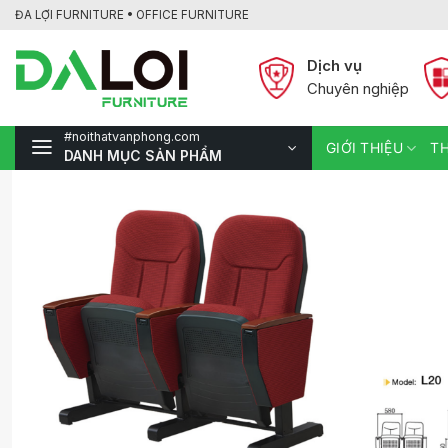
Bỏ
ĐA LỢI FURNITURE • OFFICE FURNITURE
qua
nội
Dịch vụ
dung
Chuyên nghiệp
#noithatvanphong.com
GIỚI THIỆU
TH
DANH MỤC SẢN PHẨM