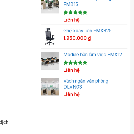
FMB15
5.00
1
Liên hệ
trên 5
dựa trên
đánh giá
Ghế xoay lưới FMX825
1.950.000
₫
Module bàn làm việc FMX12
5.00
1
Liên hệ
trên 5
dựa trên
đánh giá
Vách ngăn văn phòng
DLVN03
Liên hệ
dịch.