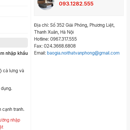
093.1282.555
Địa chỉ: Số 352 Giải Phóng, Phương Liệt,
Thanh Xuân, Hà Nội
Hotline: 0967.317.555
Fax: 024.3668.6808
Email:
baogia.noithatvanphong@gmail.com
ẩm nhập khẩu
ộ cả lưng và
 dụng.
 cạnh tranh.
trường nhập
ặt