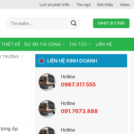
Lịch sử phát triển
Thư ngỏ
Giới thiệu
Video
Tìm
0967.317.555
kiếm:
 THIẾT KẾ
DỰ ÁN THI CÔNG
TIN TỨC
LIÊN HỆ
/
I TRƯỜNG
LIÊN HỆ KINH DOANH
Hotline
0967.317.555
Hotline
091.7673.888
 lưng ốp
Hotline