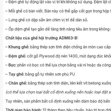
– Đệm ghế tự động lật vào vị trí khi không sử dụng. Đệm lật c
– Mỗi ghế có bàn viết. Bàn này có thể gấp cất gọn trong hộp 
– Lưng ghế có dập sẵn âm chìm vị trí để dán số.
– Ốp đệm ghế tạo gằn để tăng tính năng tiêu âm trong không 
Chất liệu của ghế hội trường
ADM63-B
:
–
Khung ghế:
bằng thép sơn tĩnh điện chống ăn mòn cao cấp
–
Đệm ghế:
cốt gỗ Plywood độ nén 1400, mút dạng đúc khối 
–
Bọc:
phần vỏ bọc có thể lựa chọn bằng vải nỉ hoặc da công
–
Tay ghế:
bằng gỗ tự nhiên sơn phủ PU
–
Chân ghế:
bằng thép sơn tĩnh điện, liên kết vít betong xuốn
(có thể lựa chọn loại bắt cố định xuống nền hoặc loại đặt 
Tuy nhiên, sản phẩm bắt cố định xuống nền đảm bảo độ bền tốt
Thời gian bảo hành:
12 tháng theo tiêu chuẩn, bảo trì trọn đời