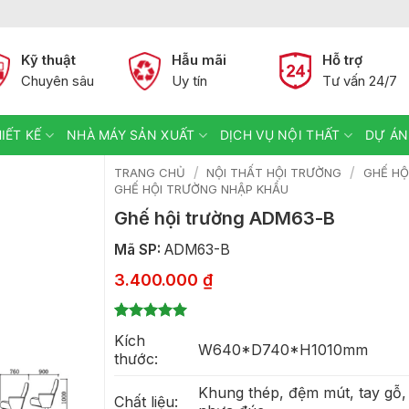
Kỹ thuật
Hẫu mãi
Hỗ trợ
Chuyên sâu
Uy tín
Tư vấn 24/7
IẾT KẾ
NHÀ MÁY SẢN XUẤT
DỊCH VỤ NỘI THẤT
DỰ ÁN
/
/
TRANG CHỦ
NỘI THẤT HỘI TRƯỜNG
GHẾ HỘ
GHẾ HỘI TRƯỜNG NHẬP KHẨU
Ghế hội trường ADM63-B
Mã SP:
ADM63-B
3.400.000
₫
5
1
trên 5
Kích
dựa trên
W640*D740*H1010mm
thước:
đánh giá
Khung thép, đệm mút, tay gỗ,
Chất liệu: