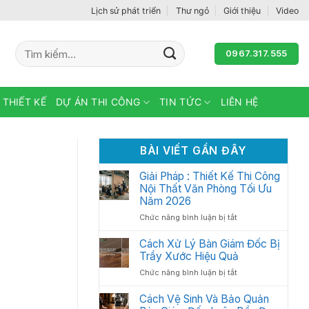
Lịch sử phát triển
Thư ngỏ
Giới thiệu
Video
Tìm
0967.317.555
kiếm:
 THIẾT KẾ
DỰ ÁN THI CÔNG
TIN TỨC
LIÊN HỆ
BÀI VIẾT GẦN ĐÂY
Giải Pháp : Thiết Kế Thi Công
Nội Thất Văn Phòng Tối Ưu
Năm 2026
ở
Chức năng bình luận bị tắt
Giải
Pháp
Cách Xử Lý Bàn Giám Đốc Bị
:
Trầy Xước Hiệu Quả
Thiết
ở
Chức năng bình luận bị tắt
Kế
Cách
Thi
Xử
Cách Vệ Sinh Và Bảo Quản
Công
Lý