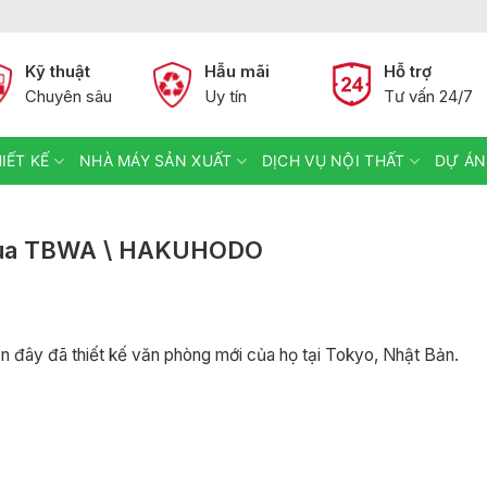
Kỹ thuật
Hẫu mãi
Hỗ trợ
Chuyên sâu
Uy tín
Tư vấn 24/7
IẾT KẾ
NHÀ MÁY SẢN XUẤT
DỊCH VỤ NỘI THẤT
DỰ ÁN
c của TBWA \ HAKUHODO
ần đây đã
thiết kế văn phòng mới của họ tại Tokyo, Nhật Bản.