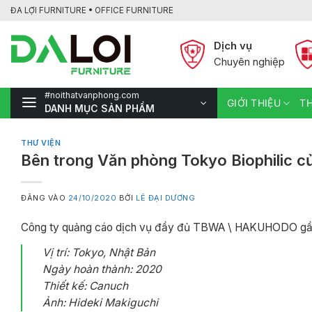
Bỏ
ĐA LỢI FURNITURE • OFFICE FURNITURE
qua
nội
Dịch vụ
dung
Chuyên nghiệp
#noithatvanphong.com
GIỚI THIỆU
TH
DANH MỤC SẢN PHẨM
THƯ VIỆN
Bên trong Văn phòng Tokyo Biophili
ĐĂNG VÀO
24/10/2020
BỞI
LÊ ĐẠI DƯƠNG
Công ty quảng cáo dịch vụ đầy đủ TBWA \ HAKUHODO g
Vị trí: Tokyo, Nhật Bản
Ngày hoàn thành: 2020
Thiết kế: Canuch
Ảnh: Hideki Makiguchi