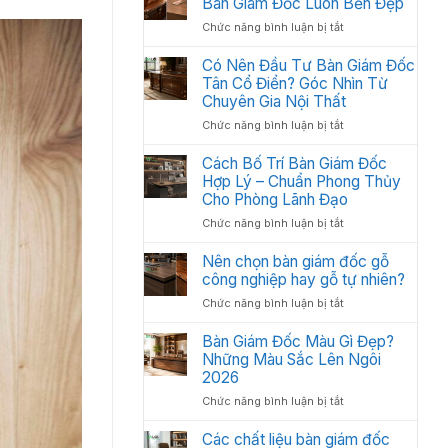
Bàn Giám Đốc Luôn Bền Đẹp
Nội
Bàn
Thất
ở
Chức năng bình luận bị tắt
Giám
Văn
Cách
Đốc
Phòng
Vệ
Có Nên Đầu Tư Bàn Giám Đốc
Bị
Tối
Sinh
Tân Cổ Điển? Góc Nhìn Từ
Trầy
Ưu
Và
Chuyên Gia Nội Thất
Xước
Năm
Bảo
Hiệu
2026
ở
Chức năng bình luận bị tắt
Quản
Quả
Có
Bàn
Nên
Cách Bố Trí Bàn Giám Đốc
Giám
Đầu
Hợp Lý – Chuẩn Phong Thủy
Đốc
Tư
Luôn
Cho Phòng Lãnh Đạo
Bàn
Bền
ở
Chức năng bình luận bị tắt
Giám
Đẹp
Cách
Đốc
Bố
Nên chọn bàn giám đốc gỗ
Tân
Trí
công nghiệp hay gỗ tự nhiên?
Cổ
Bàn
Điển?
ở
Chức năng bình luận bị tắt
Giám
Góc
Nên
Đốc
Nhìn
chọn
Bàn Giám Đốc Màu Gì Đẹp?
Hợp
Từ
bàn
Những Màu Sắc Lên Ngôi
Lý
Chuyên
giám
2026
–
Gia
đốc
Chuẩn
Nội
ở
Chức năng bình luận bị tắt
gỗ
Phong
Thất
Bàn
công
Thủy
Giám
Các chất liệu bàn giám đốc
nghiệp
Cho