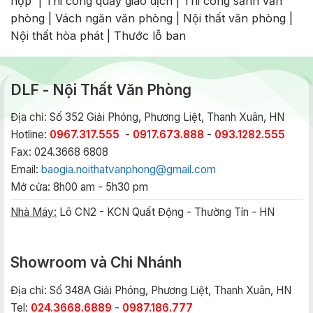
họp
|
Thi công quầy giao dịch
|
Thi công sảnh văn
phòng
|
Vách ngăn văn phòng
|
Nội thất văn phòng
|
Nội thất hòa phát
|
Thước lỗ ban
DLF - Nội Thất Văn Phòng
Địa chỉ: Số 352 Giải Phóng, Phương Liệt, Thanh Xuân, HN
Hotline:
0967.317.555
-
0917.673.888
-
093.1282.555
Fax: 024.3668 6808
Email:
baogia.noithatvanphong@gmail.com
Mở cửa: 8h00 am - 5h30 pm
Nhà Máy:
Lô CN2 - KCN Quất Động - Thường Tín - HN
Showroom và Chi Nhánh
Địa chỉ: Số 348A Giải Phóng, Phương Liệt, Thanh Xuân, HN
Tel:
024.3668.6889
-
0987.186.777