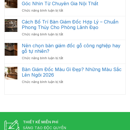
Sinh
Trầy
Góc Nhìn Từ Chuyên Gia Nội Thất
Ưu
Và
Xước
Năm
ở
Chức năng bình luận bị tắt
Bảo
Hiệu
2026
Có
Quản
Quả
Nên
Cách Bố Trí Bàn Giám Đốc Hợp Lý – Chuẩn
Bàn
Đầu
Giám
Phong Thủy Cho Phòng Lãnh Đạo
Tư
Đốc
ở
Chức năng bình luận bị tắt
Bàn
Luôn
Cách
Giám
Bền
Bố
Nên chọn bàn giám đốc gỗ công nghiệp hay
Đốc
Đẹp
Trí
Tân
gỗ tự nhiên?
Bàn
Cổ
ở
Chức năng bình luận bị tắt
Giám
Điển?
Nên
Đốc
Góc
chọn
Bàn Giám Đốc Màu Gì Đẹp? Những Màu Sắc
Hợp
Nhìn
bàn
Lý
Lên Ngôi 2026
Từ
giám
–
Chuyên
ở
Chức năng bình luận bị tắt
đốc
Chuẩn
Gia
Bàn
gỗ
Phong
Nội
Giám
công
Thủy
Thất
Đốc
nghiệp
Cho
Màu
hay
Phòng
Gì
gỗ
Lãnh
Đẹp?
tự
Đạo
Những
nhiên?
Màu
THIẾT KẾ MIỄN PHÍ
Sắc
SÁNG TẠO ĐỘC QUYỀN