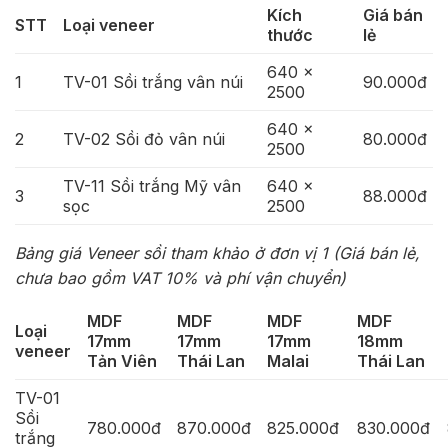
Kích
Giá bán
STT
Loại veneer
thước
lẻ
640 x
1
TV-01 Sồi trắng vân núi
90.000đ
2500
640 x
2
TV-02 Sồi đỏ vân núi
80.000đ
2500
TV-11 Sồi trắng Mỹ vân
640 x
3
88.000đ
sọc
2500
Bảng giá Veneer sồi tham khảo ở đơn vị 1 (Giá bán lẻ,
chưa bao gồm VAT 10% và phí vận chuyển)
MDF
MDF
MDF
MDF
Loại
17mm
17mm
17mm
18mm
veneer
Tản Viên
Thái Lan
Malai
Thái Lan
TV-01
Sồi
780.000đ
870.000đ
825.000đ
830.000đ
trắng