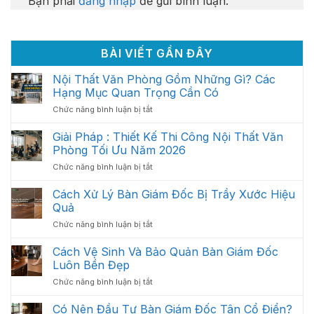
Bạn phải
đăng nhập
để gửi bình luận.
BÀI VIẾT GẦN ĐÂY
Nội Thất Văn Phòng Gồm Những Gì? Các
Hạng Mục Quan Trọng Cần Có
ở
Chức năng bình luận bị tắt
Nội
Thất
Giải Pháp : Thiết Kế Thi Công Nội Thất Văn
Văn
Phòng Tối Ưu Năm 2026
Phòng
ở
Chức năng bình luận bị tắt
Gồm
Giải
Những
Pháp
Cách Xử Lý Bàn Giám Đốc Bị Trầy Xước Hiệu
Gì?
:
Các
Quả
Thiết
Hạng
ở
Chức năng bình luận bị tắt
Kế
Mục
Cách
Thi
Quan
Xử
Cách Vệ Sinh Và Bảo Quản Bàn Giám Đốc
Công
Trọng
Lý
Nội
Luôn Bền Đẹp
Cần
Bàn
Thất
Có
ở
Chức năng bình luận bị tắt
Giám
Văn
Cách
Đốc
Phòng
Vệ
Có Nên Đầu Tư Bàn Giám Đốc Tân Cổ Điển?
Bị
Tối