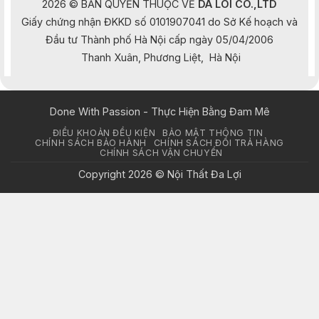
2026 © BẢN QUYỀN THUỘC VỀ
DA LOI CO.,LTD
Giấy chứng nhận ĐKKD số 0101907041 do Sở Kế hoạch và
Đầu tư Thành phố Hà Nội cấp ngày 05/04/2006
Thanh Xuân, Phương Liệt, Hà Nội
Done With Passion - Thực Hiện Bằng Đam Mê
ĐIỀU KHOẢN ĐỀU KIỆN
BẢO MẬT THÔNG TIN
CHÍNH SÁCH BẢO HÀNH
CHÍNH SÁCH ĐỔI TRẢ HÀNG
CHÍNH SÁCH VẬN CHUYỂN
Copyright 2026 © Nội Thất Đa Lợi