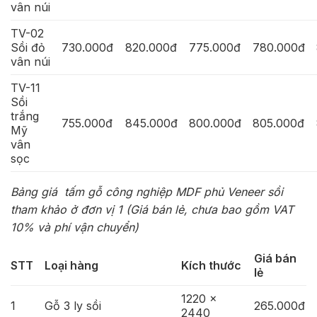
vân núi
TV-02
Sồi đỏ
730.000đ
820.000đ
775.000đ
780.000đ
vân núi
TV-11
Sồi
trắng
755.000đ
845.000đ
800.000đ
805.000đ
Mỹ
vân
sọc
Bảng giá tấm gỗ công nghiệp MDF phủ Veneer sồi
tham khảo ở đơn vị 1 (Giá bán lẻ, chưa bao gồm VAT
10% và phí vận chuyển)
Giá bán
STT
Loại hàng
Kích thước
lẻ
1220 x
1
Gỗ 3 ly sồi
265.000đ
2440