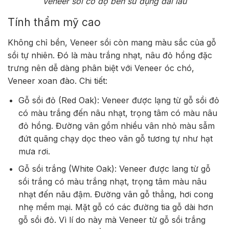
Veneer sồi có độ bền sử dụng dài lâu
Tính thẩm mỹ cao
Không chỉ bền, Veneer sồi còn mang màu sắc của gỗ
sồi tự nhiên. Đó là màu trắng nhạt, nâu đỏ hồng đặc
trưng nên dễ dàng phân biệt với Veneer óc chó,
Veneer xoan đào. Chi tiết:
Gỗ sồi đỏ (Red Oak): Veneer được lạng từ gỗ sồi đỏ
có màu trắng đến nâu nhạt, trọng tâm có màu nâu
đỏ hồng. Đường vân gồm nhiều vân nhỏ màu sẫm
đứt quãng chạy dọc theo vân gỗ tương tự như hạt
mưa rơi.
Gỗ sồi trắng (White Oak): Veneer được lang từ gỗ
sồi trắng có màu trắng nhạt, trọng tâm màu nâu
nhạt đến nâu đậm. Đường vân gỗ thẳng, hơi cong
nhẹ mềm mại. Mặt gỗ có các đường tia gỗ dài hơn
gỗ sồi đỏ. Vì lí do này mà Veneer từ gỗ sồi trắng