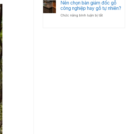
Bố
Nên chọn bàn giám đốc gỗ
Tân
Trí
công nghiệp hay gỗ tự nhiên?
Cổ
Bàn
Điển?
ở
Chức năng bình luận bị tắt
Giám
Góc
Nên
Đốc
Nhìn
chọn
Hợp
Từ
bàn
Lý
Chuyên
giám
–
Gia
đốc
Chuẩn
Nội
gỗ
Phong
Thất
công
Thủy
nghiệp
Cho
hay
Phòng
gỗ
Lãnh
tự
Đạo
nhiên?