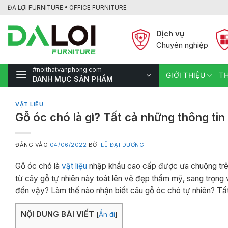
Bỏ
ĐA LỢI FURNITURE • OFFICE FURNITURE
qua
nội
Dịch vụ
dung
Chuyên nghiệp
#noithatvanphong.com
GIỚI THIỆU
TH
DANH MỤC SẢN PHẨM
VẬT LIỆU
Gỗ óc chó là gì? Tất cả những thông tin
ĐĂNG VÀO
04/06/2022
BỞI
LÊ ĐẠI DƯƠNG
Gỗ óc chó là
vật liệu
nhập khẩu cao cấp được ưa chuộng trê
từ cây gỗ tự nhiên này toát lên vẻ đẹp thẩm mỹ, sang trọng 
đến vậy? Làm thế nào nhận biết câu gỗ óc chó tự nhiên? Tất
NỘI DUNG BÀI VIẾT
[
Ẩn đi
]