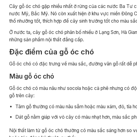
Cây gỗ óc chó gặp nhiều nhất ở rừng của các nước Ba Tư cũ
nước Mỹ, Bắc Mỹ. Nó còn xuất hiện ở khu vực miền Đông Ca
thổ nhưỡng tốt, thích hợp để cây sinh trưởng tốt cho màu s
Ở nước ta, cây gỗ óc chó phân bố nhiều ở Lạng Sơn, Hà Gian
những sản phẩm nội thất đẳng cấp.
Đặc điểm của gỗ óc chó
Gỗ óc chó có đặc trưng về màu sắc, đường vân gỗ rất dễ ph
Màu gỗ óc chó
Gỗ óc chó có màu nâu như socola hoặc cà phê nhưng có độ tư
gỗ trên cây:
Tâm gỗ thường có màu nâu sẫm hoặc màu xám, đỏ, tía ho
Dát gỗ nằm giáp với vỏ cây có màu nhạt hơn, màu sắc ph
Nội thất làm từ gỗ óc chó thường có màu sắc sáng hơn so với