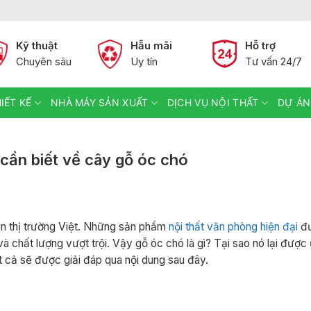
Kỹ thuật
Hẫu mãi
Hỗ trợ
Chuyên sâu
Uy tín
Tư vấn 24/7
IẾT KẾ
NHÀ MÁY SẢN XUẤT
DỊCH VỤ NỘI THẤT
DỰ ÁN
 cần biết về cây gỗ óc chó
n thị trường Việt. Những sản phẩm
nội thất văn phòng hiện đại
đư
và chất lượng vượt trội. Vậy gỗ óc chó là gì? Tại sao nó lại đượ
 cả sẽ được giải đáp qua nội dung sau đây.