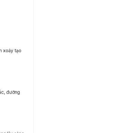
n xoáy tạo
sắc, đường