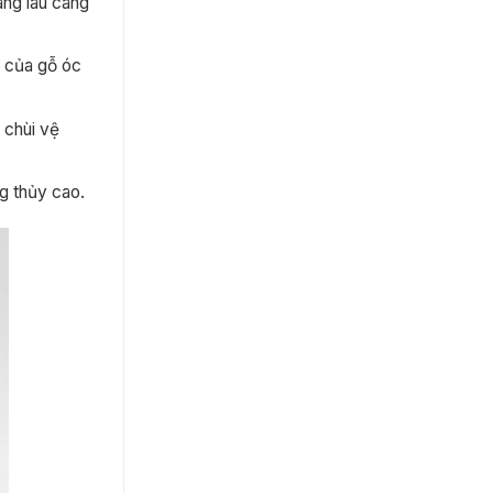
àng lâu càng
g của gỗ óc
 chùi vệ
g thủy cao.