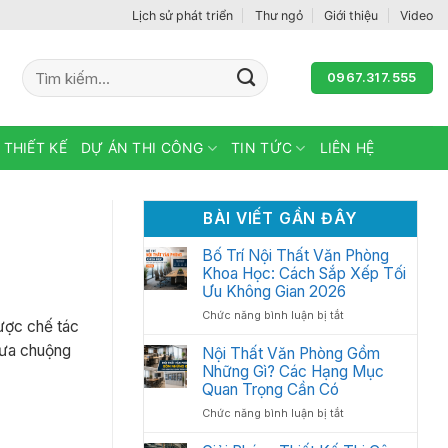
Lịch sử phát triển
Thư ngỏ
Giới thiệu
Video
Tìm
0967.317.555
kiếm:
 THIẾT KẾ
DỰ ÁN THI CÔNG
TIN TỨC
LIÊN HỆ
BÀI VIẾT GẦN ĐÂY
Bố Trí Nội Thất Văn Phòng
Khoa Học: Cách Sắp Xếp Tối
Ưu Không Gian 2026
ở
Chức năng bình luận bị tắt
ợc chế tác
Bố
c ưa chuộng
Trí
Nội Thất Văn Phòng Gồm
Nội
Những Gì? Các Hạng Mục
Thất
Quan Trọng Cần Có
Văn
ở
Chức năng bình luận bị tắt
Phòng
Nội
Khoa
Thất