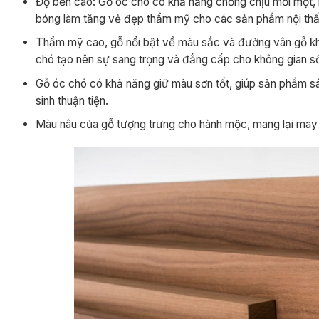
Độ bền cao: Gỗ óc chó có khả năng chống chịu mối mọt, í
bóng làm tăng vẻ đẹp thẩm mỹ cho các sản phẩm nội thấ
Thẩm mỹ cao, gỗ nổi bật về màu sắc và đường vân gỗ khi
chó tạo nên sự sang trọng và đẳng cấp cho không gian s
Gỗ óc chó có khả năng giữ màu sơn tốt, giúp sản phẩm sán
sinh thuận tiện.
Màu nâu của gỗ tượng trưng cho hành mộc, mang lại may m