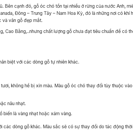
. Bên cạnh đó, gỗ óc chó tồn tại nhiều ở rừng của nước Anh, m
nada, Đông – Trung Tây – Nam Hoa Kỳ, đó là những nơi có khí h
ắc và vân gỗ đẹp mắt.
g, Cao Bằng,..nhưng chất lượng gỗ chưa đạt tiêu chuẩn để có th
ân biệt với các dòng gỗ tự nhiên khác.
ơi, không hề bị xỉn màu. Màu gỗ óc chó thay đổi tùy thuộc vào v
ặc nâu nhạt.
ổ biến là vàng nhạt hoặc xám vàng.
 các dòng gỗ khác. Màu sắc sẽ có sự thay đổi do tác động thời t