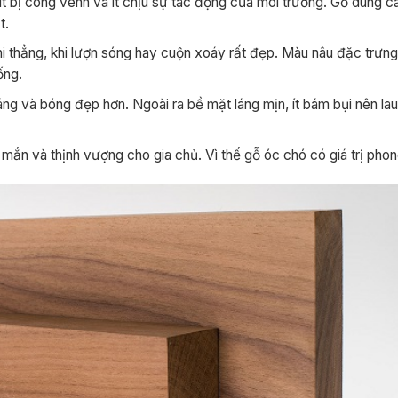
t bị cong vênh và ít chịu sự tác động của môi trường. Gỗ dùng c
t.
 thẳng, khi lượn sóng hay cuộn xoáy rất đẹp. Màu nâu đặc trưn
ống.
g và bóng đẹp hơn. Ngoài ra bề mặt láng mịn, ít bám bụi nên lau
ắn và thịnh vượng cho gia chủ. Vì thế gỗ óc chó có giá trị phon