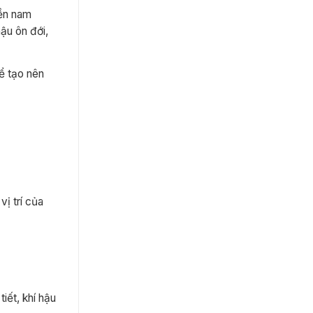
iền nam
ậu ôn đới,
ể tạo nên
ị trí của
iết, khí hậu