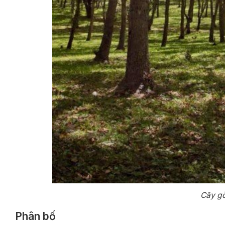
Cây gỗ
Phân bố