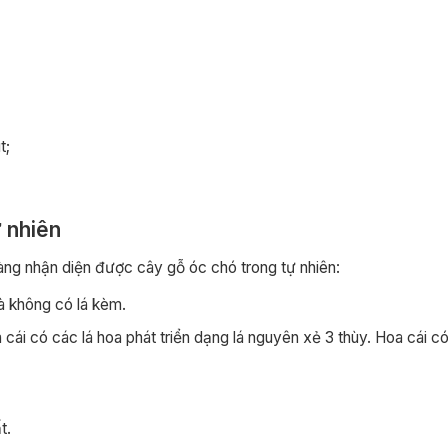
t;
 nhiên
àng nhận diện được cây gỗ óc chó trong tự nhiên:
và không có lá kèm.
cái có các lá hoa phát triển dạng lá nguyên xẻ 3 thùy. Hoa cái có
t.