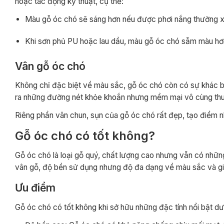
hoặc tác động kỹ thuật, cụ thể:
Màu gỗ óc chó sẽ sáng hơn nếu được phơi nắng thường 
Khi sơn phủ PU hoặc lau dầu, màu gỗ óc chó sẫm màu hơ
Vân gỗ óc chó
Không chỉ đặc biệt về màu sắc, gỗ óc chó còn có sự khác b
ra những đường nét khỏe khoắn nhưng mềm mại vô cùng thu
Riêng phần vân chun, sụn của gỗ óc chó rất đẹp, tạo điểm n
Gỗ óc chó có tốt không?
Gỗ óc chó là loại gỗ quý, chất lượng cao nhưng vẫn có nhữ
vân gỗ, độ bền sử dụng nhưng độ đa dạng về màu sắc và giá
Ưu điểm
Gỗ óc chó có tốt không khi sở hữu những đặc tính nổi bật dư