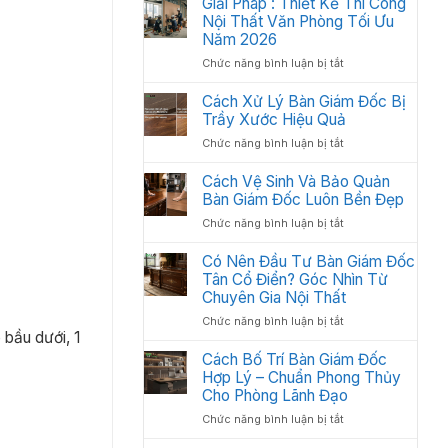
Giải Pháp : Thiết Kế Thi Công
Học:
Văn
Nội Thất Văn Phòng Tối Ưu
Cách
Phòng
Sắp
Năm 2026
Gồm
Xếp
ở
Chức năng bình luận bị tắt
Những
Tối
Giải
Gì?
Ưu
Pháp
Cách Xử Lý Bàn Giám Đốc Bị
Các
Không
:
Trầy Xước Hiệu Quả
Hạng
Gian
Thiết
Mục
2026
ở
Chức năng bình luận bị tắt
Kế
Quan
Cách
Thi
Trọng
Xử
Cách Vệ Sinh Và Bảo Quản
Công
Cần
Lý
Bàn Giám Đốc Luôn Bền Đẹp
Nội
Có
Bàn
Thất
ở
Chức năng bình luận bị tắt
Giám
Văn
Cách
Đốc
Phòng
Vệ
Có Nên Đầu Tư Bàn Giám Đốc
Bị
Tối
Sinh
Tân Cổ Điển? Góc Nhìn Từ
Trầy
Ưu
Và
Chuyên Gia Nội Thất
Xước
Năm
Bảo
Hiệu
2026
ở
Chức năng bình luận bị tắt
Quản
Quả
 bầu dưới, 1
Có
Bàn
Nên
Cách Bố Trí Bàn Giám Đốc
Giám
Đầu
Hợp Lý – Chuẩn Phong Thủy
Đốc
Tư
Luôn
Cho Phòng Lãnh Đạo
Bàn
Bền
ở
Chức năng bình luận bị tắt
Giám
Đẹp
Cách
Đốc