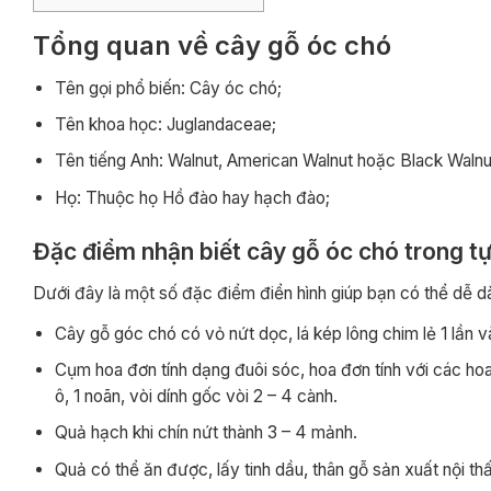
Tổng quan về cây gỗ óc chó
Tên gọi phổ biến: Cây óc chó;
Tên khoa học: Juglandaceae;
Tên tiếng Anh: Walnut, American Walnut hoặc Black Walnu
Họ: Thuộc họ Hồ đào hay hạch đào;
Đặc điểm nhận biết cây gỗ óc chó trong tự
Dưới đây là một số đặc điểm điển hình giúp bạn có thể dễ d
Cây gỗ góc chó có vỏ nứt dọc, lá kép lông chim lẻ 1 lần 
Cụm hoa đơn tính dạng đuôi sóc, hoa đơn tính với các hoa 
ô, 1 noãn, vòi dính gốc vòi 2 – 4 cành.
Quả hạch khi chín nứt thành 3 – 4 mảnh.
Quả có thể ăn được, lấy tinh dầu, thân gỗ sản xuất nội thấ