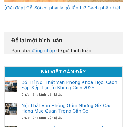
[Giải đáp] Gỗ Sồi có phải là gỗ tần bì? Cách phân biệt
Để lại một bình luận
Bạn phải
đăng nhập
để gửi bình luận.
BÀI VIẾT GẦN ĐÂY
Bố Trí Nội Thất Văn Phòng Khoa Học: Cách
Sắp Xếp Tối Ưu Không Gian 2026
ở
Chức năng bình luận bị tắt
Bố
Trí
Nội Thất Văn Phòng Gồm Những Gì? Các
Nội
Hạng Mục Quan Trọng Cần Có
Thất
ở
Chức năng bình luận bị tắt
Văn
Nội
Phòng