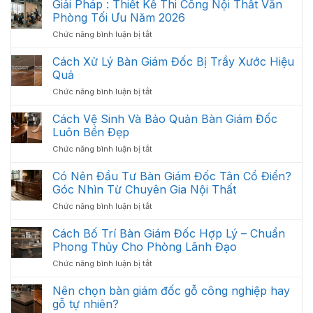
Thất
Giải Pháp : Thiết Kế Thi Công Nội Thất Văn
Khoa
Văn
Học:
Phòng Tối Ưu Năm 2026
Phòng
Cách
ở
Chức năng bình luận bị tắt
Gồm
Sắp
Giải
Những
Xếp
Pháp
Cách Xử Lý Bàn Giám Đốc Bị Trầy Xước Hiệu
Gì?
Tối
:
Các
Quả
Ưu
Thiết
Hạng
Không
ở
Chức năng bình luận bị tắt
Kế
Mục
Gian
Cách
Thi
Quan
2026
Xử
Cách Vệ Sinh Và Bảo Quản Bàn Giám Đốc
Công
Trọng
Lý
Nội
Luôn Bền Đẹp
Cần
Bàn
Thất
Có
ở
Chức năng bình luận bị tắt
Giám
Văn
Cách
Đốc
Phòng
Vệ
Có Nên Đầu Tư Bàn Giám Đốc Tân Cổ Điển?
Bị
Tối
Sinh
Trầy
Góc Nhìn Từ Chuyên Gia Nội Thất
Ưu
Và
Xước
Năm
ở
Chức năng bình luận bị tắt
Bảo
Hiệu
2026
Có
Quản
Quả
Nên
Cách Bố Trí Bàn Giám Đốc Hợp Lý – Chuẩn
Bàn
Đầu
Giám
Phong Thủy Cho Phòng Lãnh Đạo
Tư
Đốc
ở
Chức năng bình luận bị tắt
Bàn
Luôn
Cách
Giám
Bền
Bố
Nên chọn bàn giám đốc gỗ công nghiệp hay
Đốc
Đẹp
Trí
Tân
gỗ tự nhiên?
Bàn
Cổ