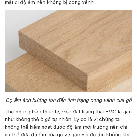
mất đi độ ẩm nên không bị cong vênh.
Độ ẩm ảnh hưởng lớn đến tình trạng cong vênh của gỗ
Thế nhưng trên thực tế, việc đạt trạng thái EMC là gần
như không thể ở gỗ tự nhiên. Lý do là vì chúng ta
không thể kiểm soát được độ ẩm môi trường nên chỉ
có thể đưa độ ẩm của gỗ về gần với độ ẩm không khí