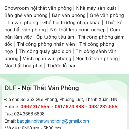
Showroom nội thất văn phòng
|
Nhà máy sản xuất
|
Bàn ghế văn phòng
|
Bàn văn phòng
|
Ghế văn phòng
|
Tủ văn phòng
|
Ghế hội trường nhập khẩu
|
Thiết kế
nội thất văn phòng
|
Nội thất khu công nghiệp
|
Cụm
bàn làm việc
|
Ốp tường tiêu âm
|
Thi công phòng giám
đốc
|
Thi công phòng nhân viên
|
Thi công phòng
họp
|
Thi công quầy giao dịch
|
Thi công sảnh văn
phòng
|
Vách ngăn văn phòng
|
Nội thất văn phòng
|
Nội thất hòa phát
|
Thước lỗ ban
DLF - Nội Thất Văn Phòng
Địa chỉ: Số 352 Giải Phóng, Phương Liệt, Thanh Xuân, HN
Hotline:
0967.317.555
-
0917.673.888
-
093.1282.555
Fax: 024.3668 6808
Email:
baogia.noithatvanphong@gmail.com
Mở cửa: 8h00 am - 5h30 pm