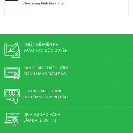
ở
Chức năng bình luận bị tắt
Giám
Điển?
Nên
Đốc
Góc
chọn
Hợp
Nhìn
bàn
Lý
Từ
giám
–
Chuyên
đốc
Chuẩn
Gia
gỗ
Phong
Nội
công
Thủy
Thất
nghiệp
THIẾT KẾ MIỄN PHÍ
Cho
hay
Phòng
SÁNG TẠO ĐỘC QUYỀN
gỗ
Lãnh
tự
Đạo
nhiên?
SẢN PHẨM CHẤT LƯỢNG
CHÍNH HÃNG ĐẢM BẢO
GIÁ CẢ CẠNH TRANH
BÌNH ĐẲNG & MINH BẠCH
DỊCH VỤ BẢO HÀNH
LÂU DÀI & UY TÍN