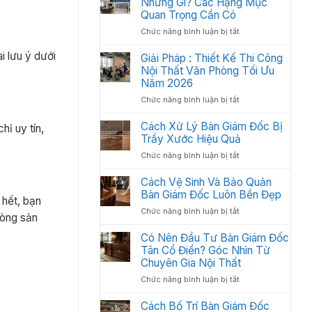
Những Gì? Các Hạng Mục
2026
Thất
Quan Trọng Cần Có
Văn
ở
Chức năng bình luận bị tắt
Phòng
Nội
Khoa
i lưu ý dưới
Thất
Giải Pháp : Thiết Kế Thi Công
Học:
Văn
Nội Thất Văn Phòng Tối Ưu
Cách
Phòng
Sắp
Năm 2026
Gồm
Xếp
ở
Chức năng bình luận bị tắt
Những
Tối
Giải
Gì?
Ưu
Pháp
Cách Xử Lý Bàn Giám Đốc Bị
Các
hỉ uy tín,
Không
:
Trầy Xước Hiệu Quả
Hạng
Gian
Thiết
Mục
2026
ở
Chức năng bình luận bị tắt
Kế
Quan
Cách
Thi
Trọng
Xử
Cách Vệ Sinh Và Bảo Quản
Công
Cần
Lý
Bàn Giám Đốc Luôn Bền Đẹp
Nội
Có
 hết, bạn
Bàn
Thất
ở
Chức năng bình luận bị tắt
Giám
dòng sản
Văn
Cách
Đốc
Phòng
Vệ
Có Nên Đầu Tư Bàn Giám Đốc
Bị
Tối
Sinh
Tân Cổ Điển? Góc Nhìn Từ
Trầy
Ưu
Và
Chuyên Gia Nội Thất
Xước
Năm
Bảo
Hiệu
2026
ở
Chức năng bình luận bị tắt
Quản
Quả
Có
Bàn
Nên
Cách Bố Trí Bàn Giám Đốc
Giám