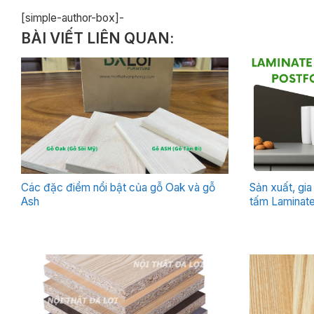
[simple-author-box]-
BÀI VIẾT LIÊN QUAN:
Các đặc điểm nổi bật của gỗ Oak và gỗ
Sản xuất, gi
Ash
tấm Laminat