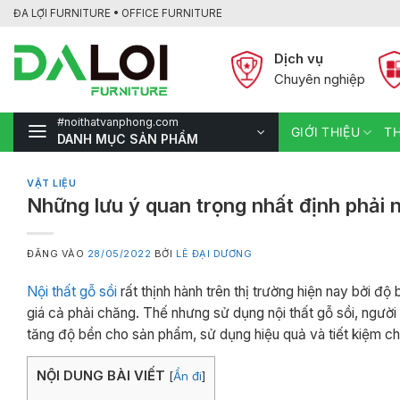
Bỏ
ĐA LỢI FURNITURE • OFFICE FURNITURE
qua
nội
Dịch vụ
dung
Chuyên nghiệp
#noithatvanphong.com
GIỚI THIỆU
TH
DANH MỤC SẢN PHẨM
VẬT LIỆU
Những lưu ý quan trọng nhất định phải n
ĐĂNG VÀO
28/05/2022
BỞI
LÊ ĐẠI DƯƠNG
Nội thất gỗ sồi
rất thịnh hành trên thị trường hiện nay bởi độ
giá cả phải chăng. Thế nhưng sử dụng nội thất gỗ sồi, ngườ
tăng độ bền cho sản phẩm, sử dụng hiệu quả và tiết kiệm chi
NỘI DUNG BÀI VIẾT
[
Ẩn đi
]