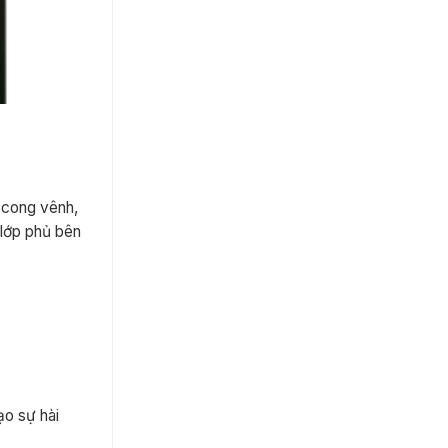
, cong vênh,
lớp phủ bên
ạo sự hài