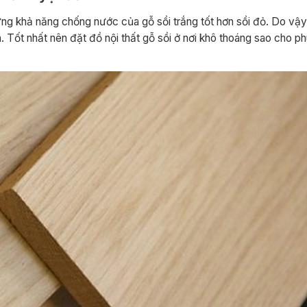
ưng khả năng chống nước của gỗ sồi trắng tốt hơn sồi đỏ. Do vậy
Tốt nhất nên đặt đồ nội thất gỗ sồi ở nơi khô thoáng sao cho ph