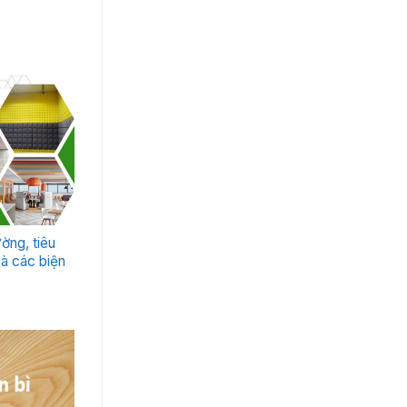
ường, tiêu
à các biện