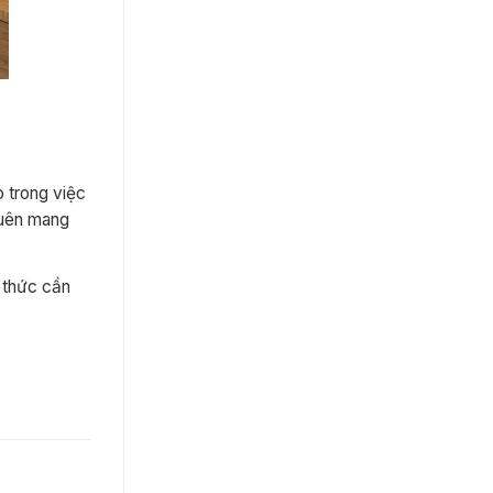
o trong việc
quên mang
n thức cần