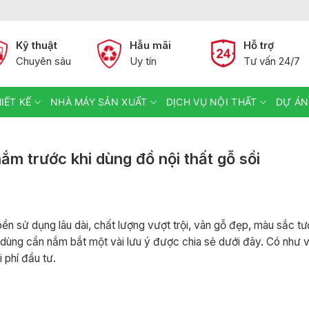
Kỹ thuật
Hẫu mãi
Hỗ trợ
Chuyên sâu
Uy tín
Tư vấn 24/7
IẾT KẾ
NHÀ MÁY SẢN XUẤT
DỊCH VỤ NỘI THẤT
DỰ ÁN
ắm trước khi dùng đồ nội thất gỗ sồi
 bền sử dụng lâu dài, chất lượng vượt trội, vân gỗ đẹp, màu sắc tư
i dùng cần nắm bắt một vài lưu ý được chia sẻ dưới đây. Có như 
 phí đầu tư.