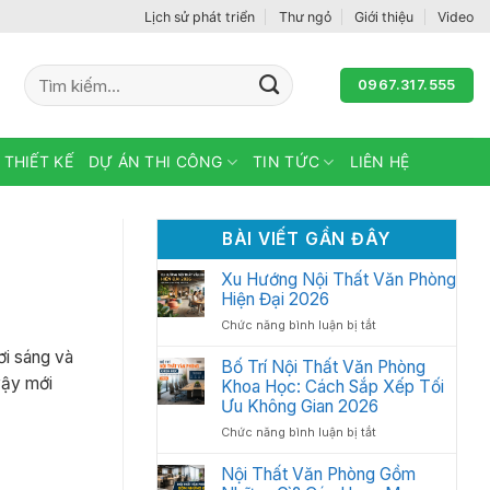
Lịch sử phát triển
Thư ngỏ
Giới thiệu
Video
Tìm
0967.317.555
kiếm:
 THIẾT KẾ
DỰ ÁN THI CÔNG
TIN TỨC
LIÊN HỆ
BÀI VIẾT GẦN ĐÂY
Xu Hướng Nội Thất Văn Phòng
Hiện Đại 2026
ở
Chức năng bình luận bị tắt
Xu
ơi sáng và
Hướng
Bố Trí Nội Thất Văn Phòng
Nội
vậy mới
Khoa Học: Cách Sắp Xếp Tối
Thất
Ưu Không Gian 2026
Văn
ở
Chức năng bình luận bị tắt
Phòng
Bố
Hiện
Trí
Nội Thất Văn Phòng Gồm
Đại
Nội