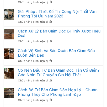
ở
Chức năng bình luận bị tắt
Nội
Thất
Giải Pháp : Thiết Kế Thi Công Nội Thất Văn
Văn
Phòng Tối Ưu Năm 2026
Phòng
ở
Chức năng bình luận bị tắt
Gồm
Giải
Những
Pháp
Cách Xử Lý Bàn Giám Đốc Bị Trầy Xước Hiệu
Gì?
:
Các
Quả
Thiết
Hạng
ở
Chức năng bình luận bị tắt
Kế
Mục
Cách
Thi
Quan
Xử
Cách Vệ Sinh Và Bảo Quản Bàn Giám Đốc
Công
Trọng
Lý
Nội
Luôn Bền Đẹp
Cần
Bàn
Thất
Có
ở
Chức năng bình luận bị tắt
Giám
Văn
Cách
Đốc
Phòng
Vệ
Có Nên Đầu Tư Bàn Giám Đốc Tân Cổ Điển?
Bị
Tối
Sinh
Trầy
Góc Nhìn Từ Chuyên Gia Nội Thất
Ưu
Và
Xước
Năm
ở
Chức năng bình luận bị tắt
Bảo
Hiệu
2026
Có
Quản
Quả
Nên
Cách Bố Trí Bàn Giám Đốc Hợp Lý – Chuẩn
Bàn
Đầu
Giám
Phong Thủy Cho Phòng Lãnh Đạo
Tư
Đốc
ở
Chức năng bình luận bị tắt
Bàn
Luôn
Cách
Giám
Bền