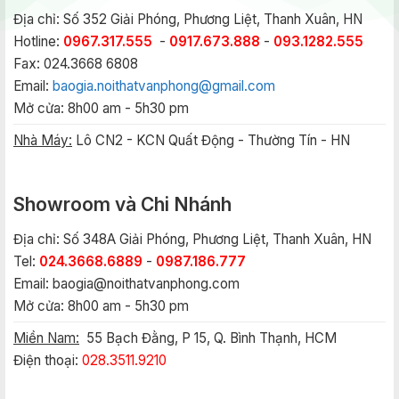
Địa chỉ: Số 352 Giải Phóng, Phương Liệt, Thanh Xuân, HN
Hotline:
0967.317.555
-
0917.673.888
-
093.1282.555
Fax: 024.3668 6808
Email:
baogia.noithatvanphong@gmail.com
Mở cửa: 8h00 am - 5h30 pm
Nhà Máy:
Lô CN2 - KCN Quất Động - Thường Tín - HN
Showroom và Chi Nhánh
Địa chỉ: Số 348A Giải Phóng, Phương Liệt, Thanh Xuân, HN
Tel:
024.3668.6889
-
0987.186.777
Email:
baogia@noithatvanphong.com
Mở cửa: 8h00 am - 5h30 pm
Miền Nam:
55 Bạch Đằng, P 15, Q. Bình Thạnh, HCM
Điện thoại:
028.3511.9210