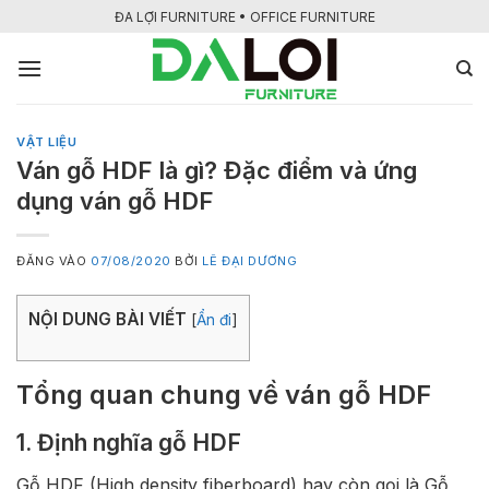
Bỏ
ĐA LỢI FURNITURE • OFFICE FURNITURE
qua
nội
dung
VẬT LIỆU
Ván gỗ HDF là gì? Đặc điểm và ứng
dụng ván gỗ HDF
ĐĂNG VÀO
07/08/2020
BỞI
LÊ ĐẠI DƯƠNG
NỘI DUNG BÀI VIẾT
[
Ẩn đi
]
Tổng quan chung về ván gỗ HDF
1. Định nghĩa gỗ HDF
Gỗ HDF (High density fiberboard) hay còn gọi là Gỗ