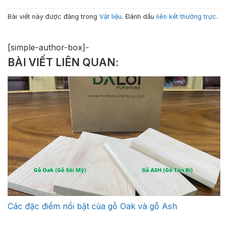
Bài viết này được đăng trong
Vật liệu
. Đánh dấu
liên kết thường trực
.
[simple-author-box]-
BÀI VIẾT LIÊN QUAN:
Các đặc điểm nổi bật của gỗ Oak và gỗ Ash