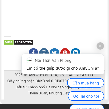
Nội Thất Văn Phòng
Em có thể giúp được gì cho Anh/Chị ạ? 
2026 © BẢN QUYỀN THUỘC VỀ
DA LOI CO.,LTD
Giấy chứng nhận ĐKKD số 0101907041 do Sở Kế hoạch và
Cần mua hàng
Đầu tư Thành phố Hà Nội cấp ngày 05/04/2006
Thanh Xuân, Phương Liệt, Hà Nội
Gọi lại cho tôi