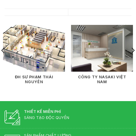
ĐH SƯ PHẠM THÁI
CÔNG TY NASAKI VIỆT
NGUYÊN
NAM
THIẾT KẾ MIỄN PHÍ
SÁNG TẠO ĐỘC QUYỀN
SẢN PHẨM CHẤT LƯỢNG