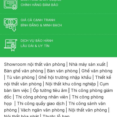
CHÍNH HÃNG ĐẢM BẢO
GIÁ CẢ CẠNH TRANH
BÌNH ĐẲNG & MINH BẠCH
DỊCH VỤ BẢO HÀNH
LÂU DÀI & UY TÍN
Showroom nội thất văn phòng
|
Nhà máy sản xuất
|
Bàn ghế văn phòng
|
Bàn văn phòng
|
Ghế văn phòng
|
Tủ văn phòng
|
Ghế hội trường nhập khẩu
|
Thiết kế
nội thất văn phòng
|
Nội thất khu công nghiệp
|
Cụm
bàn làm việc
|
Ốp tường tiêu âm
|
Thi công phòng giám
đốc
|
Thi công phòng nhân viên
|
Thi công phòng
họp
|
Thi công quầy giao dịch
|
Thi công sảnh văn
phòng
|
Vách ngăn văn phòng
|
Nội thất văn phòng
|
Nội thất hòa phát
|
Thước lỗ ban