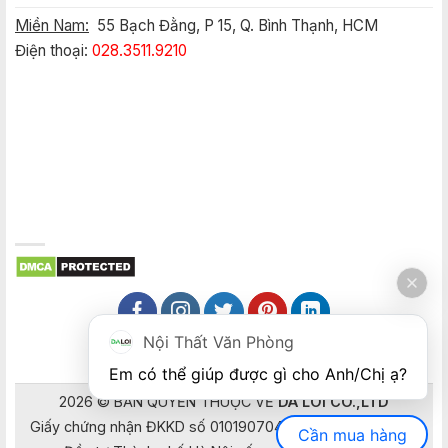
Miền Nam:
55 Bạch Đằng, P 15, Q. Bình Thạnh, HCM
Điện thoại:
028.3511.9210
Nội Thất Văn Phòng
Em có thể giúp được gì cho Anh/Chị ạ? 
2026 © BẢN QUYỀN THUỘC VỀ
DA LOI CO.,LTD
Giấy chứng nhận ĐKKD số 0101907041 do Sở Kế hoạch và
Cần mua hàng