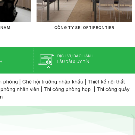
T NAM
CÔNG TY SEI OFTIFRONTIER
DỊCH VỤ BẢO HÀNH
CH
LÂU DÀI & UY TÍN
n phòng
|
Ghế hội trường nhập khẩu
|
Thiết kế nội thất
 phòng nhân viên
|
Thi công phòng họp
|
Thi công quầy
an