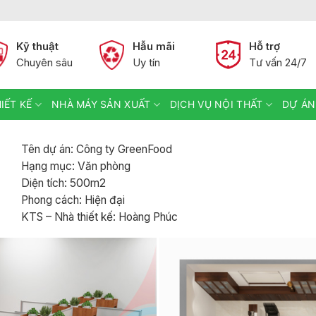
Kỹ thuật
Hẫu mãi
Hỗ trợ
Chuyên sâu
Uy tín
Tư vấn 24/7
IẾT KẾ
NHÀ MÁY SẢN XUẤT
DỊCH VỤ NỘI THẤT
DỰ ÁN
Tên dự án: Công ty GreenFood
Hạng mục: Văn phòng
Diện tích: 500m2
Phong cách: Hiện đại
KTS – Nhà thiết kế: Hoàng Phúc