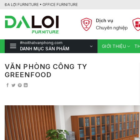
Bỏ
ĐA LỢI FURNITURE • OFFICE FURNITURE
qua
nội
Dịch vụ
dung
Chuyên nghiệp
#noithatvanphong.com
GIỚI THIỆU
TH
DANH MỤC SẢN PHẨM
VĂN PHÒNG CÔNG TY
GREENFOOD