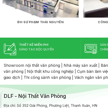
ĐH SƯ PHẠM THÁI NGUYÊN
CÔNG
THIẾT KẾ MIỄN PHÍ
SẢN 
SÁNG TẠO ĐỘC QUYỀN
CHÍN
Showroom nội thất văn phòng
|
Nhà máy sản xuất
|
Bàn
văn phòng
|
Nội thất khu công nghiệp
|
Cụm bàn làm việ
giao dịch
|
Thi công sảnh văn phòng
|
Vách ngăn văn p
DLF - Nội Thất Văn Phòng
Địa chỉ: Số 352 Giải Phóng, Phương Liệt, Thanh Xuân, HN