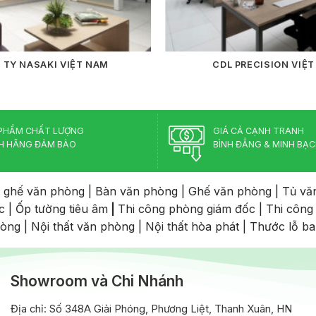
 TY NASAKI VIỆT NAM
CDL PRECISION VIỆ
PHẨM CHẤT LƯỢNG
GIÁ CẢ CẠNH TRANH
H HÃNG ĐẢM BẢO
BÌNH ĐẲNG & MINH BẠ
 ghế văn phòng
|
Bàn văn phòng
|
Ghế văn phòng
|
Tủ vă
c
|
Ốp tường tiêu âm
|
Thi công phòng giám đốc
|
Thi công
hòng
|
Nội thất văn phòng
|
Nội thất hòa phát
|
Thước lỗ b
Showroom và Chi Nhánh
Địa chỉ: Số 348A Giải Phóng, Phương Liệt, Thanh Xuân, HN