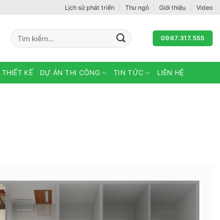
Lịch sử phát triển
Thư ngỏ
Giới thiệu
Video
Tìm
0967.317.555
kiếm:
 THIẾT KẾ
DỰ ÁN THI CÔNG
TIN TỨC
LIÊN HỆ