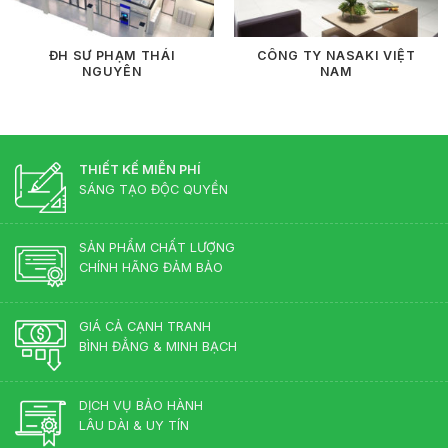
ĐH SƯ PHẠM THÁI
CÔNG TY NASAKI VIỆT
NGUYÊN
NAM
THIẾT KẾ MIỄN PHÍ
SÁNG TẠO ĐỘC QUYỀN
SẢN PHẨM CHẤT LƯỢNG
CHÍNH HÃNG ĐẢM BẢO
GIÁ CẢ CẠNH TRANH
BÌNH ĐẲNG & MINH BẠCH
DỊCH VỤ BẢO HÀNH
LÂU DÀI & UY TÍN