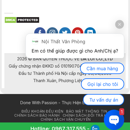
Nội Thất Văn Phòng
Em có thể giúp được gì cho Anh/Chị ạ? 
2026 © BẢN QUYỀN THUỘC VỀ
DA LOI CO.,LTD
Giấy chứng nhận ĐKKD số 0101907041 do Sở Kế hoạch và
Cần mua hàng
Đầu tư Thành phố Hà Nội cấp ngày 05/04/2006
Thanh Xuân, Phương Liệt, Hà Nội
Gọi lại cho tôi
Tư vấn dự án
Done With Passion - Thực Hiện Bằng Đam Mê
1
ĐIỀU KHOẢN ĐỀU KIỆN
BẢO MẬT THÔNG TIN
CHÍNH SÁCH BẢO HÀNH
CHÍNH SÁCH ĐỔI TRẢ HÀNG
CHÍNH SÁCH VẬN CHUYỂN
Hotline:
0967.317.555
-
Copyright 2026 © Nội Thất Đa Lợi