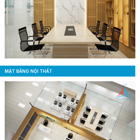
MẶT BẰNG NỘI THẤT