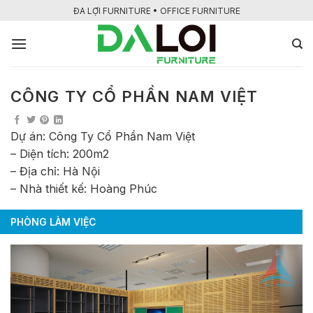
Bỏ
ĐA LỢI FURNITURE • OFFICE FURNITURE
qua
nội
dung
CÔNG TY CỔ PHẦN NAM VIỆT
Dự án: Công Ty Cổ Phần Nam Việt
– Diện tích: 200m2
– Địa chỉ: Hà Nội
– Nhà thiết kế: Hoàng Phúc
PHÒNG LÀM VIỆC