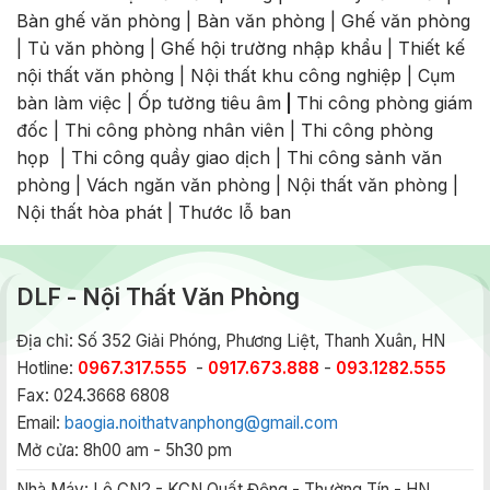
Bàn ghế văn phòng
|
Bàn văn phòng
|
Ghế văn phòng
|
Tủ văn phòng
|
Ghế hội trường nhập khẩu
|
Thiết kế
nội thất văn phòng
|
Nội thất khu công nghiệp
|
Cụm
bàn làm việc
|
Ốp tường tiêu âm
|
Thi công phòng giám
đốc
|
Thi công phòng nhân viên
|
Thi công phòng
họp
|
Thi công quầy giao dịch
|
Thi công sảnh văn
phòng
|
Vách ngăn văn phòng
|
Nội thất văn phòng
|
Nội thất hòa phát
|
Thước lỗ ban
DLF - Nội Thất Văn Phòng
Địa chỉ: Số 352 Giải Phóng, Phương Liệt, Thanh Xuân, HN
Hotline:
0967.317.555
-
0917.673.888
-
093.1282.555
Fax: 024.3668 6808
Email:
baogia.noithatvanphong@gmail.com
Mở cửa: 8h00 am - 5h30 pm
Nhà Máy:
Lô CN2 - KCN Quất Động - Thường Tín - HN