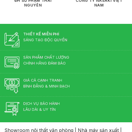
ĐH SƯ PHẠM THÁI
CÔNG TY NASAKI VIỆT
NGUYÊN
NAM
THIẾT KẾ MIỄN PHÍ
SÁNG TẠO ĐỘC QUYỀN
SẢN PHẨM CHẤT LƯỢNG
CHÍNH HÃNG ĐẢM BẢO
GIÁ CẢ CẠNH TRANH
BÌNH ĐẲNG & MINH BẠCH
DỊCH VỤ BẢO HÀNH
LÂU DÀI & UY TÍN
Showroom nội thất văn phòng
|
Nhà máy sản xuất
|