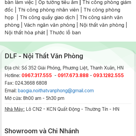
bàn làm việc
|
Ốp tường tiêu âm
|
Thi công phòng giám
đốc
|
Thi công phòng nhân viên
|
Thi công phòng
họp
|
Thi công quầy giao dịch
|
Thi công sảnh văn
phòng
|
Vách ngăn văn phòng
|
Nội thất văn phòng
|
Nội thất hòa phát
|
Thước lỗ ban
DLF - Nội Thất Văn Phòng
Địa chỉ: Số 352 Giải Phóng, Phương Liệt, Thanh Xuân, HN
Hotline:
0967.317.555
-
0917.673.888
-
093.1282.555
Fax: 024.3668 6808
Email:
baogia.noithatvanphong@gmail.com
Mở cửa: 8h00 am - 5h30 pm
Nhà Máy:
Lô CN2 - KCN Quất Động - Thường Tín - HN
Showroom và Chi Nhánh