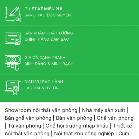
THIẾT KẾ MIỄN PHÍ
SÁNG TẠO ĐỘC QUYỀN
SẢN PHẨM CHẤT LƯỢNG
CHÍNH HÃNG ĐẢM BẢO
GIÁ CẢ CẠNH TRANH
BÌNH ĐẲNG & MINH BẠCH
DỊCH VỤ BẢO HÀNH
LÂU DÀI & UY TÍN
Showroom nội thất văn phòng
|
Nhà máy sản xuất
|
Bàn ghế văn phòng
|
Bàn văn phòng
|
Ghế văn phòng
|
Tủ văn phòng
|
Ghế hội trường nhập khẩu
|
Thiết kế
nội thất văn phòng
|
Nội thất khu công nghiệp
|
Cụm